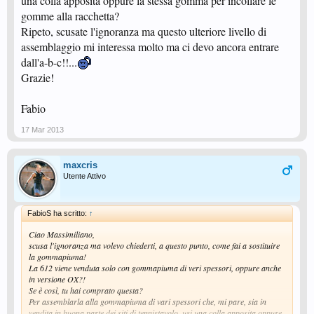
una colla apposita oppure la stessa gomma per incollare le
gomme alla racchetta?
Ripeto, scusate l'ignoranza ma questo ulteriore livello di
assemblaggio mi interessa molto ma ci devo ancora entrare
dall'a-b-c!!...
Grazie!
Fabio
17 Mar 2013
maxcris
Utente Attivo
FabioS ha scritto:
↑
Ciao Massimiliano,
scusa l'ignoranza ma volevo chiederti, a questo punto, come fai a sostituire
la gommapiuma!
La 612 viene venduta solo con gommapiuma di veri spessori, oppure anche
in versione OX?!
Se è così, tu hai comprato questa?
Per assemblarla alla gommapiuma di vari spessori che, mi pare, sia in
vendita in buona parte dei siti di tennistavolo, usi una colla apposita oppure