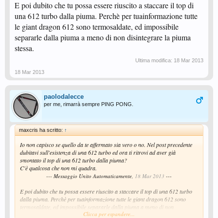
E poi dubito che tu possa essere riuscito a staccare il top di
una 612 turbo dalla piuma. Perchè per tuainformazione tutte
le giant dragon 612 sono termosaldate, ed impossibile
separarle dalla piuma a meno di non disintegrare la piuma
stessa.
Ultima modifica:
18 Mar 2013
18 Mar 2013
paolodalecce
per me, rimarrà sempre PING PONG.
maxcris ha scritto:
↑
Io non capisco se quello da te affermato sia vero o no. Nel post precedente
dubitavi sull'esistenza di una 612 turbo ed ora ti ritrovi ad aver già
smontato il top di una 612 turbo dalla piuma?
C'è qualcosa che non mi quadra.
--- Messaggio Unito Automaticamente,
18 Mar 2013
---
E poi dubito che tu possa essere riuscito a staccare il top di una 612 turbo
dalla piuma. Perchè per tuainformazione tutte le giant dragon 612 sono
termosaldate, ed impossibile separarle dalla piuma a meno di non
Clicca per espandere...
disintegrare la piuma stessa.