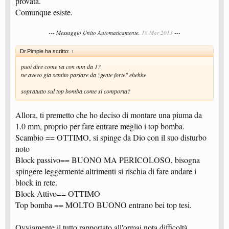
provata.
Comunque esiste.
--- Messaggio Unito Automaticamente,
18 Mar 2013
---
Dr.Pimple ha scritto:
↑
puoi dire come va con mm da 1?
ne avevo gia sentito parlare da "gente forte" ehehhe
sopratutto sul top bomba come si comporta?
Allora, ti premetto che ho deciso di montare una piuma da
1.0 mm, proprio per fare entrare meglio i top bomba.
Scambio == OTTIMO, si spinge da Dio con il suo disturbo
noto
Block passivo== BUONO MA PERICOLOSO, bisogna
spingere leggermente altrimenti si rischia di fare andare i
block in rete.
Block Attivo== OTTIMO
Top bomba == MOLTO BUONO entrano bei top tesi.
Ovviamente il tutto rapportato all'ormai nota difficoltà