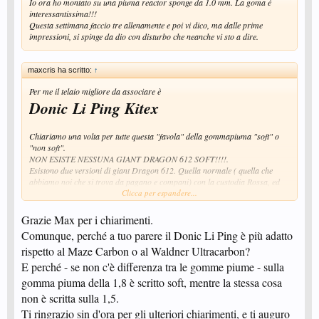
Io ora ho montato su una piuma reactor sponge da 1.0 mm. La goma è
interessantissima!!!
Questa settimana faccio tre allenamente e poi vi dico, ma dalle prime
impressioni, si spinge da dio con disturbo che neanche vi sto a dire.
maxcris ha scritto:
↑
Per me il telaio migliore da associare è
Donic Li Ping Kitex
Chiariamo una volta per tutte questa "favola" della gommapiuma "soft" o
"non soft".
NON ESISTE NESSUNA GIANT DRAGON 612 SOFT!!!!.
Esistono due versioni di giant Dragon 612. Quella normale ( quella che
abbiamo noi che si trova da pagano e compani) con la custodia Rossa, ed
esiste uan versione che si chiama 612 turbo, che però non è ne richiesta ne
Clicca per espandere...
venduta.
Grazie Max per i chiarimenti.
Le giant dragon normali ( come quella che hai tu) hanno tutte solo un tipo di
Comunque, perché a tuo parere il Donic Li Ping è più adatto
gommapiuma di colore bianco di media durezza.
rispetto al Maze Carbon o al Waldner Ultracarbon?
Non esistono altri tipo di gommepiume per questa gomma.
Non fatevi pprendere in giro.
E perché - se non c'è differenza tra le gomme piume - sulla
Per quanto riguarda il millimetraggio, ti consiglierei di iniziare con una 1.8
gomma piuma della 1,8 è scritto soft, mentre la stessa cosa
mm che è più gestibile.
Saluti
non è scritta sulla 1,5.
Ti ringrazio sin d'ora per gli ulteriori chiarimenti, e ti auguro