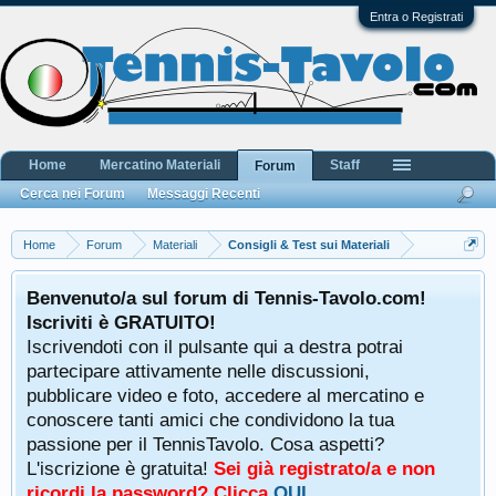
Entra o Registrati
Home
Mercatino Materiali
Staff
Forum
Cerca nei Forum
Messaggi Recenti
Home
Forum
Materiali
Consigli & Test sui Materiali
Benvenuto/a sul forum di Tennis-Tavolo.com!
Iscriviti è GRATUITO!
Iscrivendoti con il pulsante qui a destra potrai
partecipare attivamente nelle discussioni,
pubblicare video e foto, accedere al mercatino e
conoscere tanti amici che condividono la tua
passione per il TennisTavolo. Cosa aspetti?
L'iscrizione è gratuita!
Sei già registrato/a e non
ricordi la password? Clicca
QUI
.