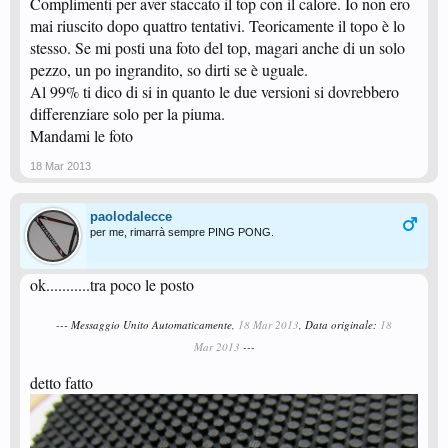
Complimenti per aver staccato il top con il calore. Io non ero
mai riuscito dopo quattro tentativi. Teoricamente il topo è lo
stesso. Se mi posti una foto del top, magari anche di un solo
pezzo, un po ingrandito, so dirti se è uguale.
Al 99% ti dico di si in quanto le due versioni si dovrebbero
differenziare solo per la piuma.
Mandami le foto
18 Mar 2013
paolodalecce
per me, rimarrà sempre PING PONG.
ok...........tra poco le posto
--- Messaggio Unito Automaticamente,
18 Mar 2013
, Data originale:
18
Mar 2013
---
detto fatto