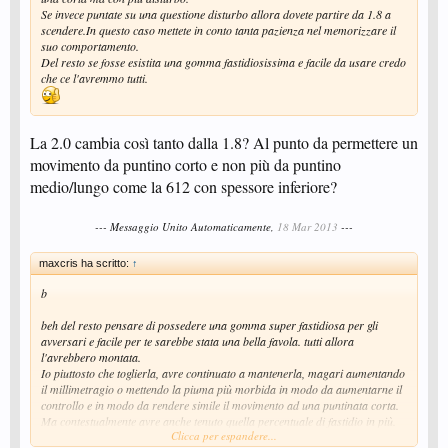
Se invece puntate su una questione disturbo allora dovete partire da 1.8 a
scendere.In questo caso mettete in conto tanta pazienza nel memorizzare il
suo comportamento.
Del resto se fosse esistita una gomma fastidiosissima e facile da usare credo
che ce l'avremmo tutti.
La 2.0 cambia così tanto dalla 1.8? Al punto da permettere un
movimento da puntino corto e non più da puntino
medio/lungo come la 612 con spessore inferiore?
--- Messaggio Unito Automaticamente,
18 Mar 2013
---
maxcris ha scritto:
↑
b
beh del resto pensare di possedere una gomma super fastidiosa per gli
avversari e facile per te sarebbe stata una bella favola. tutti allora
l'avrebbero montata.
Io piuttosto che toglierla, avre continuato a mantenerla, magari aumentando
il millimetragio o mettendo la piuma più morbida in modo da aumentarne il
controllo e in modo da rendere simile il movimento ad una puntinata corta.
Ma contestualmente avre anche tenuto quella percentuale di fastidio in più.
Clicca per espandere...
Comunque sono opinioni personali.