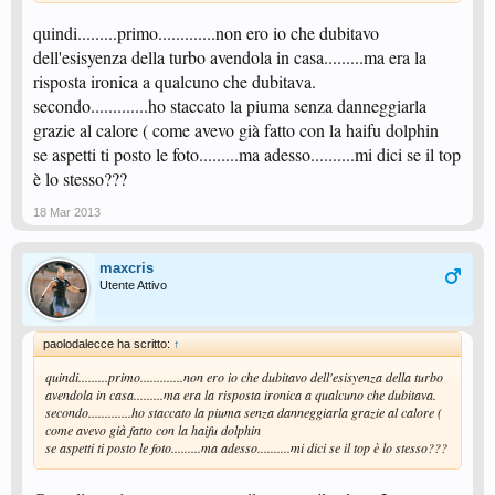
quindi.........primo.............non ero io che dubitavo
dell'esisyenza della turbo avendola in casa.........ma era la
risposta ironica a qualcuno che dubitava.
secondo.............ho staccato la piuma senza danneggiarla
grazie al calore ( come avevo già fatto con la haifu dolphin
se aspetti ti posto le foto.........ma adesso..........mi dici se il top
è lo stesso???
18 Mar 2013
maxcris
Utente Attivo
paolodalecce ha scritto:
↑
quindi.........primo.............non ero io che dubitavo dell'esisyenza della turbo
avendola in casa.........ma era la risposta ironica a qualcuno che dubitava.
secondo.............ho staccato la piuma senza danneggiarla grazie al calore (
come avevo già fatto con la haifu dolphin
se aspetti ti posto le foto.........ma adesso..........mi dici se il top è lo stesso???