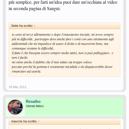
più semplice, per farti un'idea puoi dare un'occhiata al video
in seconda pagina di Sangui.
Sette ha scritto:
↑
io sono al terzo allenamento e dopo l'entusiasmo iniziale, mi trovo sempre
più in difficoltà.. purtroppo devo anche fare i conti con uno stiramento agli
addominali che mi impedisce di usare il dritto e di muovermi bene, ma
comunque restano le difficoltà..
il fatto è che bisogna essere sempre molto attivi, non si può palleggiare.. e
non è facile.
mi viene anche il dubbio che il mio telaio sia troppo veloce.
peccato perché la gomma è veramente micidiale e mi dispiacerebbe dover
rinunciare ad usarla.
18 Mar 2013
Rosalbo
Utente Attivo
maxcris ha scritto:
↑