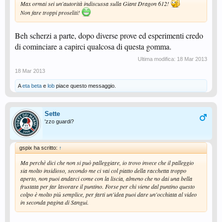
Max ormai sei un'autorità indiscussa sulla Giant Dragon 612!
Non fare troppi proseliti!
Beh scherzi a parte, dopo diverse prove ed esperimenti credo
di cominciare a capirci qualcosa di questa gomma.
Ultima modifica:
18 Mar 2013
18 Mar 2013
A
eta beta
e
lob
piace questo messaggio.
Sette
'zzo guardi?
gspix ha scritto:
↑
Ma perchè dici che non si può palleggiare, io trovo invece che il palleggio
sia molto insidioso, secondo me ci vai col piatto della racchetta troppo
aperto, non puoi andarci come con la liscia, almeno che no dai una bella
frustata per far lavorare il puntino. Forse per chi viene dal puntino questo
colpo è molto più semplice, per farti un'idea puoi dare un'occhiata al video
in seconda pagina di Sangui.