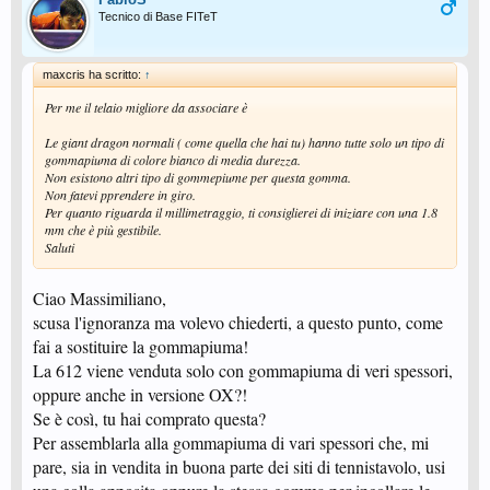
Tecnico di Base FITeT
maxcris ha scritto:
↑
Per me il telaio migliore da associare è
Le giant dragon normali ( come quella che hai tu) hanno tutte solo un tipo di
gommapiuma di colore bianco di media durezza.
Non esistono altri tipo di gommepiume per questa gomma.
Non fatevi pprendere in giro.
Per quanto riguarda il millimetraggio, ti consiglierei di iniziare con una 1.8
mm che è più gestibile.
Saluti
Ciao Massimiliano,
scusa l'ignoranza ma volevo chiederti, a questo punto, come
fai a sostituire la gommapiuma!
La 612 viene venduta solo con gommapiuma di veri spessori,
oppure anche in versione OX?!
Se è così, tu hai comprato questa?
Per assemblarla alla gommapiuma di vari spessori che, mi
pare, sia in vendita in buona parte dei siti di tennistavolo, usi