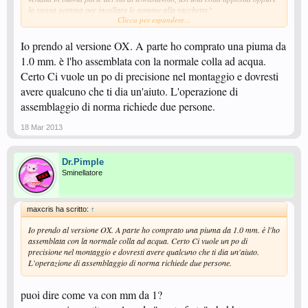
la stessa gomma per incollare le gomme alla racchetta?
Clicca per espandere...
Ripeto, scusate l'ignoranza ma questo ulteriore livello di assemblaggio mi
interessa molto ma ci devo ancora entrare dall'a-b-c!!...
Io prendo al versione OX. A parte ho comprato una piuma da
Grazie!
1.0 mm. è l'ho assemblata con la normale colla ad acqua.
Fabio
Certo Ci vuole un po di precisione nel montaggio e dovresti
avere qualcuno che ti dia un'aiuto. L'operazione di
assemblaggio di norma richiede due persone.
18 Mar 2013
Dr.Pimple
Sminellatore
maxcris ha scritto:
↑
Io prendo al versione OX. A parte ho comprato una piuma da 1.0 mm. è l'ho
assemblata con la normale colla ad acqua. Certo Ci vuole un po di
precisione nel montaggio e dovresti avere qualcuno che ti dia un'aiuto.
L'operazione di assemblaggio di norma richiede due persone.
puoi dire come va con mm da 1?