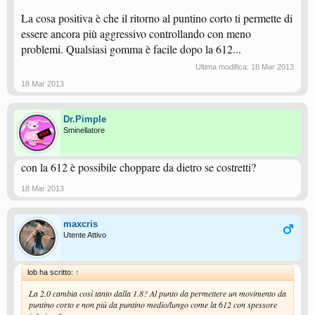
Io ad esempio ora sto anche imparando a fare il top di rovescio col puntino
e non ti dico cosa ne esce quando mi entrano dentro. Certo devo ancora
La cosa positiva è che il ritorno al puntino corto ti permette di
perfezionare tanto ma credo che convenga insistere.
essere ancora più aggressivo controllando con meno
Ciao
problemi. Qualsiasi gomma è facile dopo la 612...
Ultima modifica:
18 Mar 2013
18 Mar 2013
Dr.Pimple
Sminellatore
con la 612 è possibile choppare da dietro se costretti?
18 Mar 2013
maxcris
Utente Attivo
lob ha scritto:
↑
La 2.0 cambia così tanto dalla 1.8? Al punto da permettere un movimento da
puntino corto e non più da puntino medio/lungo come la 612 con spessore