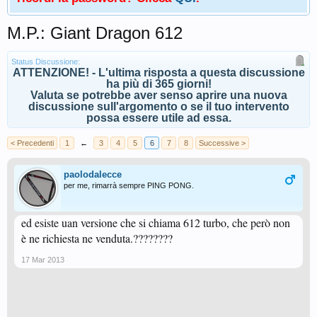
M.P.: Giant Dragon 612
Status Discussione:
ATTENZIONE! - L'ultima risposta a questa discussione
ha più di 365 giorni!
Valuta se potrebbe aver senso aprire una nuova
discussione sull'argomento o se il tuo intervento
possa essere utile ad essa.
< Precedenti
1
←
3
4
5
6
7
8
Successive >
paolodalecce
per me, rimarrà sempre PING PONG.
ed esiste uan versione che si chiama 612 turbo, che però non
è ne richiesta ne venduta.????????
17 Mar 2013