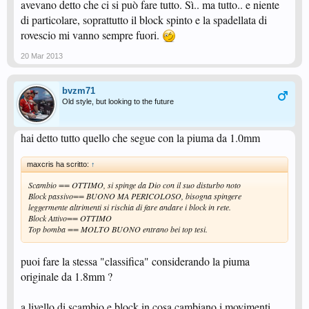
avevano detto che ci si può fare tutto. Sì.. ma tutto.. e niente
di particolare, soprattutto il block spinto e la spadellata di
rovescio mi vanno sempre fuori.
20 Mar 2013
bvzm71
Old style, but looking to the future
hai detto tutto quello che segue con la piuma da 1.0mm
maxcris ha scritto:
↑
Scambio == OTTIMO, si spinge da Dio con il suo disturbo noto
Block passivo== BUONO MA PERICOLOSO, bisogna spingere
leggermente altrimenti si rischia di fare andare i block in rete.
Block Attivo== OTTIMO
Top bomba == MOLTO BUONO entrano bei top tesi.
puoi fare la stessa "classifica" considerando la piuma
originale da 1.8mm ?
a livello di scambio e block in cosa cambiano i movimenti