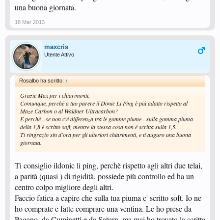
una buona giornata.
18 Mar 2013
maxcris
Utente Attivo
Rosalbo ha scritto:
↑
Grazie Max per i chiarimenti.
Comunque, perché a tuo parere il Donic Li Ping è più adatto rispetto al
Maze Carbon o al Waldner Ultracarbon?
E perché - se non c'è differenza tra le gomme piume - sulla gomma piuma
della 1,8 è scritto soft, mentre la stessa cosa non è scritta sulla 1,5.
Ti ringrazio sin d'ora per gli ulteriori chiarimenti, e ti auguro una buona
giornata.
Ti consiglio ildonic li ping, perchè rispetto agli altri due telai,
a parità (quasi ) di rigidità, possiede più controllo ed ha un
centro colpo migliore degli altri.
Faccio fatica a capire che sulla tua piuma c' scritto soft. Io ne
ho comprate e fatte comprare una ventina. Le ho prese da
Pagano, da Cuminetti e da Saturn, ma mai ho trovato la scritta