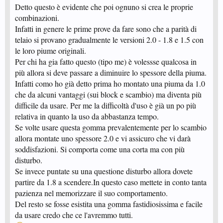
Detto questo è evidente che poi ognuno si crea le proprie
combinazioni.
Infatti in genere le prime prove da fare sono che a parità di
telaio si provano gradualmente le versioni 2.0 - 1.8 e 1.5 con
le loro piume originali.
Per chi ha gia fatto questo (tipo me) è volessse qualcosa in
più allora si deve passare a diminuire lo spessore della piuma.
Infatti como ho già detto prima ho montato una piuma da 1.0
che da alcuni vantaggi (sui block e scambio) ma diventa più
difficile da usare. Per me la difficoltà d'uso è già un po più
relativa in quanto la uso da abbastanza tempo.
Se volte usare questa gomma prevalentemente per lo scambio
allora montate uno spessore 2.0 e vi assicuro che vi darà
soddisfazioni. Si comporta come una corta ma con più
disturbo.
Se invece puntate su una questione disturbo allora dovete
partire da 1.8 a scendere.In questo caso mettete in conto tanta
pazienza nel memorizzare il suo comportamento.
Del resto se fosse esistita una gomma fastidiosissima e facile
da usare credo che ce l'avremmo tutti.