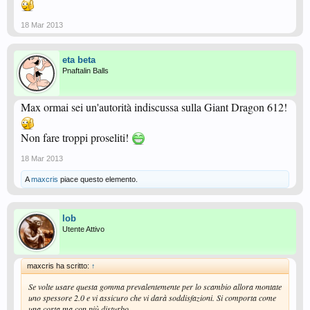
18 Mar 2013
eta beta
Pnaftalin Balls
Max ormai sei un'autorità indiscussa sulla Giant Dragon 612!
Non fare troppi proseliti!
18 Mar 2013
A
maxcris
piace questo elemento.
lob
Utente Attivo
maxcris ha scritto:
↑
Se volte usare questa gomma prevalentemente per lo scambio allora montate
uno spessore 2.0 e vi assicuro che vi darà soddisfazioni. Si comporta come
una corta ma con più disturbo.