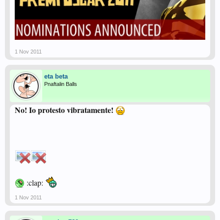
1 Nov 2011
eta beta
Pnaftalin Balls
No! Io protesto vibratamente!
:clap:
1 Nov 2011