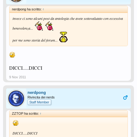
nerdpong ha scritto:
↑
invece ci sono alcuni post da antologia che avete sottovalutato con eccessiva
benevolenza...
per me sono storia del forum...
DICCI.....DICCI
9 Nov 2011
nerdpong
Rivincita dei nerds
Staff Member
ZZTOP ha scritto:
↑
DICCI.....DICCI