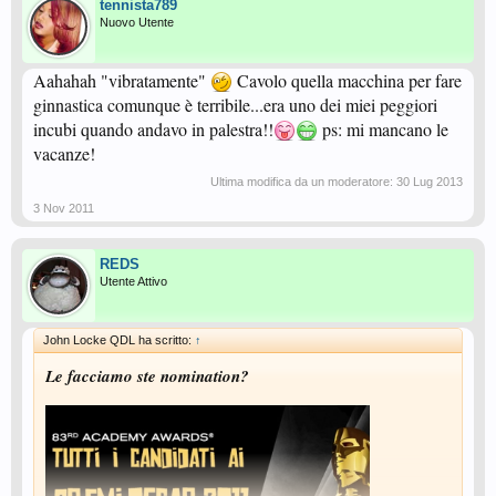
tennista789
Nuovo Utente
Aahahah "vibratamente"
Cavolo quella macchina per fare
ginnastica comunque è terribile...era uno dei miei peggiori
incubi quando andavo in palestra!!
ps: mi mancano le
vacanze!
Ultima modifica da un moderatore:
30 Lug 2013
3 Nov 2011
REDS
Utente Attivo
John Locke QDL ha scritto:
↑
Le facciamo ste nomination?