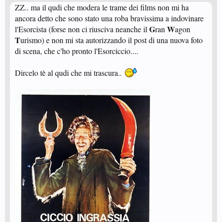
ZZ.. ma il qudi che modera le trame dei films non mi ha
ancora detto che sono stato una roba bravissima a indovinare
G
W
l'Esorcista (forse non ci riusciva neanche il
ran
agon
T
urismo) e non mi sta autorizzando il post di una nuova foto
di scena, che c'ho pronto l'Esorciccio....
Dircelo tè al qudi che mi trascura..