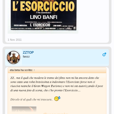
1 Nov 2011
ZZTOP
fanzz
eta beta ha scritto:
↑
ZZ.. ma il qudi che modera le trame dei films non mi ha ancora detto che
sono stato una roba bravissima a indovinare l'Esorcista (forse non ci
riusciva neanche il
G
ran
W
agon
T
urismo) e non mi sta autorizzando il post
di una nuova foto di scena, che c'ho pronto l'Esorciccio....
Dircelo tè al qudi che mi trascura..
Clicca per espandere...