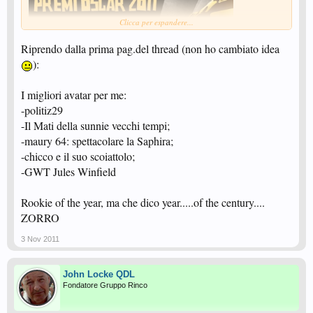
Clicca per espandere...
Riprendo dalla prima pag.del thread (non ho cambiato idea
):
I migliori avatar per me:
-politiz29
-Il Mati della sunnie vecchi tempi;
-maury 64: spettacolare la Saphira;
-chicco e il suo scoiattolo;
-GWT Jules Winfield
Rookie of the year, ma che dico year.....of the century....
ZORRO
3 Nov 2011
John Locke QDL
Fondatore Gruppo Rinco