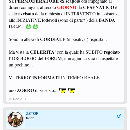
SUPERMODERATORE
ex scapolo
ora impegnato ai
GIORNO
CESENATICO
doveri coniugali, al secolo
da
è
avvisato
stato
della richiesta di INTERVENTO in assistenza
lodevoli
BANDA
alle INIZIATIVE
(sono di parte? ) della
U.G.F
...
CORDIALE
Sono in attesa di
(e positiva ) risposta...
CELERITA'
regolato
Ma vista la
con la quale ha SUBITO
FORUM
l' OROLOGIO del
, immagino ci sarà da aspettare
un pochino...
INFORMATI
VI TERRO'
IN TEMPO REALE...
ZORRO
uno
di servizio...
10 Nov 2011
ZZTOP
fanzz