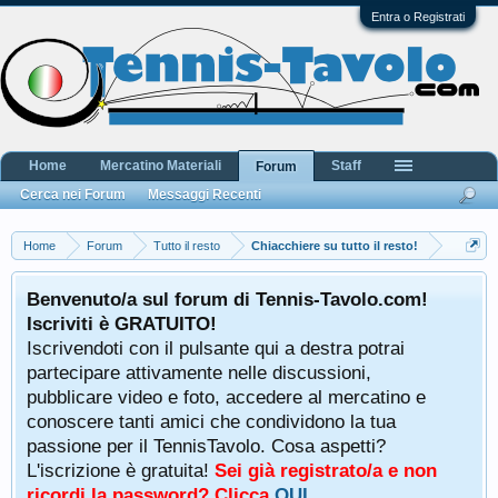
Entra o Registrati
Home
Mercatino Materiali
Staff
Forum
Cerca nei Forum
Messaggi Recenti
Home
Forum
Tutto il resto
Chiacchiere su tutto il resto!
Benvenuto/a sul forum di Tennis-Tavolo.com!
Iscriviti è GRATUITO!
Iscrivendoti con il pulsante qui a destra potrai
partecipare attivamente nelle discussioni,
pubblicare video e foto, accedere al mercatino e
conoscere tanti amici che condividono la tua
passione per il TennisTavolo. Cosa aspetti?
L'iscrizione è gratuita!
Sei già registrato/a e non
ricordi la password? Clicca
QUI
.