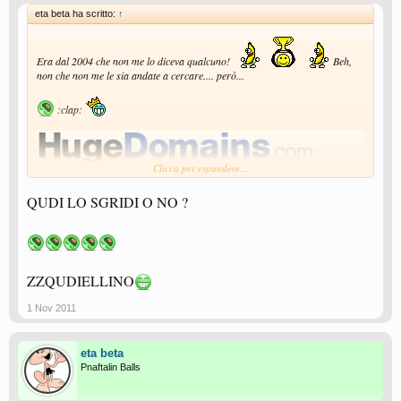
eta beta ha scritto:
↑
Era dal 2004 che non me lo diceva qualcuno!
Beh,
non che non me le sia andate a cercare.... però...
:clap:
Clicca per espandere...
QUDI LO SGRIDI O NO ?
ZZQUDIELLINO
1 Nov 2011
eta beta
Pnaftalin Balls