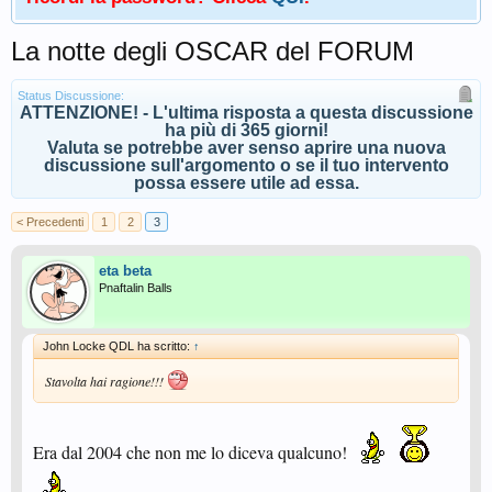
La notte degli OSCAR del FORUM
Status Discussione:
ATTENZIONE! - L'ultima risposta a questa discussione
ha più di 365 giorni!
Valuta se potrebbe aver senso aprire una nuova
discussione sull'argomento o se il tuo intervento
possa essere utile ad essa.
< Precedenti
1
2
3
eta beta
Pnaftalin Balls
John Locke QDL ha scritto:
↑
Stavolta hai ragione!!!
Era dal 2004 che non me lo diceva qualcuno!