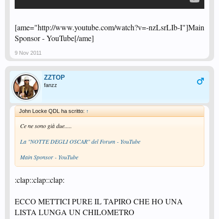
[ame="http://www.youtube.com/watch?v=-nzLsrLIb-I"]Main
Sponsor - YouTube[/ame]
9 Nov 2011
ZZTOP
fanzz
John Locke QDL ha scritto:
↑
Ce ne sono già due.....
La "NOTTE DEGLI OSCAR" del Forum - YouTube
Main Sponsor - YouTube
:clap::clap::clap:
ECCO METTICI PURE IL TAPIRO CHE HO UNA
LISTA LUNGA UN CHILOMETRO