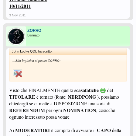
10/11/2011
3 Nov 2011
ZORRO
Bannato
John Locke QDL ha scritto:
↑
...Alla logistica ci pensa ZORRO:
scasafatiche
Visto che FINALMENTE quello
del
TITOLARE
NERDPONG
è tornato (fonte:
), possiamo
chiedergli se ci mette a DISPOSIZIONE una sorta di
REFERENDUM
NOMINATION
per ogni
, cosìcchè
ognuno interessato possa votare
MODERATORI
CAPO
Ai
il compito di avvisare il
della