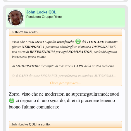
John Locke QDL
Fondatore Gruppo Rinco
ZORRO ha scritto:
↑
Visto che FINALMENTE quello
scasafatiche
del
TITOLARE
è tornato
(fonte:
NERDPONG
), possiamo chiedergli se ci mette a DISPOSIZIONE
una sorta di
REFERENDUM
per ogni
NOMINATION
, cosìcchè ognuno
interessato possa votare
Ai
MODERATORI
il compito di avvisare il
CAPO
della nostra richiesta...
Se il
CAPO
dovesse SNOBARCI,
procederemo
in maniera AUTONOMA...
Clicca per espandere...
Zorro, visto che ne moderatori ne supermegaultramoderatori
IN
ATTESA
...
ci degnano di uno sguardo, direi di procedere tenendo
buono l'ultimo comunicato:
uno
ZORRO
impaziente di cominciare...
John Locke QDL ha scritto:
↑