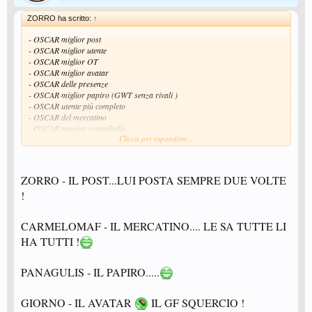
ZORRO ha scritto:
↑
- OSCAR miglior post
- OSCAR miglior utente
- OSCAR miglior OT
- OSCAR miglior avatar
- OSCAR delle presenze
- OSCAR miglior papiro (GWT senza rivali )
- OSCAR utente più completo
- OSCAR del mercatino
- OSCAR peggior rompiballe
Clicca per espandere...
- OSCAR miglior faccina
...
ZORRO - IL POST...LUI POSTA SEMPRE DUE VOLTE
!
CARMELOMAF - IL MERCATINO.... LE SA TUTTE LI
HA TUTTI !
PANAGULIS - IL PAPIRO.....
GIORNO - IL AVATAR
IL GF SQUERCIO !