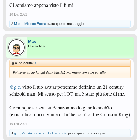
Ci sentiamo appena visto il film!
10 Dic 2021
A
Max
e
Milocco Ettore
piace questo messaggio.
Max
Utente Noto
g.c. ha scritto:
↑
Poi certo come ha già detto Maxi42 era matto come un cavallo
@g.c.
visto il tuo avatar potremmo definirlo un 21 century
schizoid man. Mi scuso per l'OT ma è stato più forte di me.
Comunque stasera su Amazon me lo guardo anch'io.
(e ora ritiro fuori il vinile di In the court of the Crimson King)
10 Dic 2021
A
g.c.
,
Maxi42
,
ricsco
e
1 altro utente
piace questo messaggio.