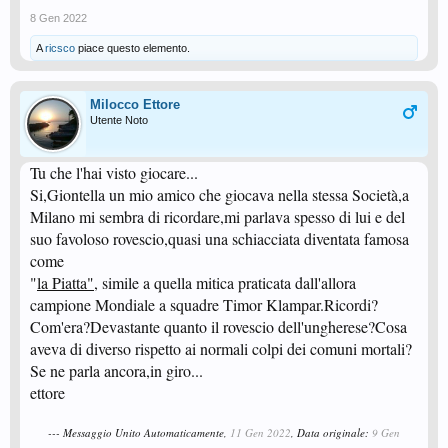
8 Gen 2022
A
ricsco
piace questo elemento.
Milocco Ettore
Utente Noto
Tu che l'hai visto giocare...
Si,Giontella un mio amico che giocava nella stessa Società,a
Milano mi sembra di ricordare,mi parlava spesso di lui e del
suo favoloso rovescio,quasi una schiacciata diventata famosa
come
"
la Piatta",
simile a quella mitica praticata dall'allora
campione Mondiale a squadre Timor Klampar.Ricordi?
Com'era?Devastante quanto il rovescio dell'ungherese?Cosa
aveva di diverso rispetto ai normali colpi dei comuni mortali?
Se ne parla ancora,in giro...
ettore
--- Messaggio Unito Automaticamente,
11 Gen 2022
, Data originale:
9 Gen