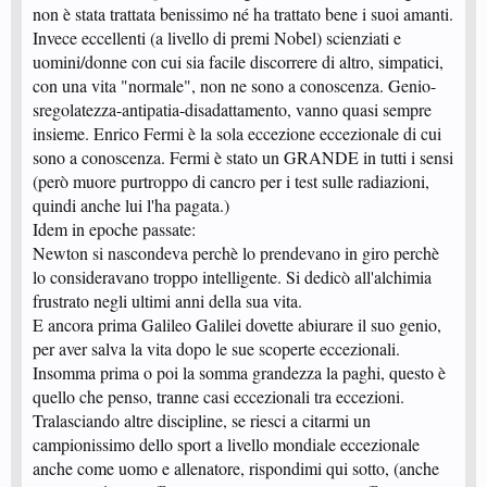
non è stata trattata benissimo né ha trattato bene i suoi amanti.
Invece eccellenti (a livello di premi Nobel) scienziati e
uomini/donne con cui sia facile discorrere di altro, simpatici,
con una vita "normale", non ne sono a conoscenza. Genio-
sregolatezza-antipatia-disadattamento, vanno quasi sempre
insieme. Enrico Fermi è la sola eccezione eccezionale di cui
sono a conoscenza. Fermi è stato un GRANDE in tutti i sensi
(però muore purtroppo di cancro per i test sulle radiazioni,
quindi anche lui l'ha pagata.)
Idem in epoche passate:
Newton si nascondeva perchè lo prendevano in giro perchè
lo consideravano troppo intelligente. Si dedicò all'alchimia
frustrato negli ultimi anni della sua vita.
E ancora prima Galileo Galilei dovette abiurare il suo genio,
per aver salva la vita dopo le sue scoperte eccezionali.
Insomma prima o poi la somma grandezza la paghi, questo è
quello che penso, tranne casi eccezionali tra eccezioni.
Tralasciando altre discipline, se riesci a citarmi un
campionissimo dello sport a livello mondiale eccezionale
anche come uomo e allenatore, rispondimi qui sotto, (anche