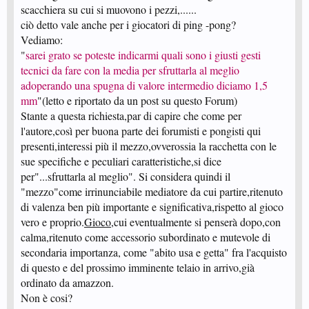
scacchiera su cui si muovono i pezzi,......
ciò detto vale anche per i giocatori di ping -pong?
Vediamo:
"
sarei grato se poteste indicarmi quali sono i giusti gesti
tecnici da fare con la media per sfruttarla al meglio
adoperando una spugna di valore intermedio diciamo 1,5
mm
"(letto e riportato da un post su questo Forum)
Stante a questa richiesta,par di capire che come per
l'autore,così per buona parte dei forumisti e pongisti qui
presenti,interessi più il mezzo,ovverossia la racchetta con le
sue specifiche e peculiari caratteristiche,si dice
per"...sfruttarla al meglio". Si considera quindi il
"mezzo"come irrinunciabile mediatore da cui partire,ritenuto
di valenza ben più importante e significativa,rispetto al gioco
vero e proprio.
Gioco
,cui eventualmente si penserà dopo,con
calma,ritenuto come accessorio subordinato e mutevole di
secondaria importanza, come "abito usa e getta" fra l'acquisto
di questo e del prossimo imminente telaio in arrivo,già
ordinato da amazzon.
Non è cosi?