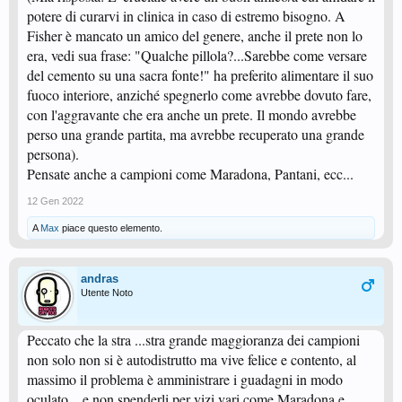
potere di curarvi in clinica in caso di estremo bisogno. A
Fisher è mancato un amico del genere, anche il prete non lo
era, vedi sua frase: "Qualche pillola?...Sarebbe come versare
del cemento su una sacra fonte!" ha preferito alimentare il suo
fuoco interiore, anziché spegnerlo come avrebbe dovuto fare,
con l'aggravante che era anche un prete. Il mondo avrebbe
perso una grande partita, ma avrebbe recuperato una grande
persona).
Pensate anche a campioni come Maradona, Pantani, ecc...
12 Gen 2022
A
Max
piace questo elemento.
andras
Utente Noto
Peccato che la stra ...stra grande maggioranza dei campioni
non solo non si è autodistrutto ma vive felice e contento, al
massimo il problema è amministrare i guadagni in modo
oculato....e non spenderli per vizi vari come Maradona e