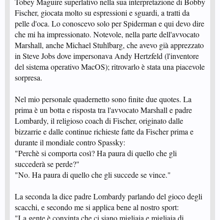
Tobey Maguire superlativo nella sua interpretazione di Bobby
Fischer, giocata molto su espressioni e sguardi, a tratti da
pelle d'oca. Lo conoscevo solo per Spiderman e qui devo dire
che mi ha impressionato. Notevole, nella parte dell'avvocato
Marshall, anche Michael Stuhlbarg, che avevo già apprezzato
in Steve Jobs dove impersonava Andy Hertzfeld (l'inventore
del sistema operativo MacOS); ritrovarlo è stata una piacevole
sorpresa.
Nel mio personale quadernetto sono finite due quotes. La
prima è un botta e risposta tra l'avvocato Marshall e padre
Lombardy, il religioso coach di Fischer, originato dalle
bizzarrie e dalle continue richieste fatte da Fischer prima e
durante il mondiale contro Spassky:
"Perchè si comporta così? Ha paura di quello che gli
succederà se perde?"
"No. Ha paura di quello che gli succede se vince."
La seconda la dice padre Lombardy parlando del gioco degli
scacchi, e secondo me si applica bene al nostro sport:
"La gente è convinta che ci siano migliaia e migliaia di