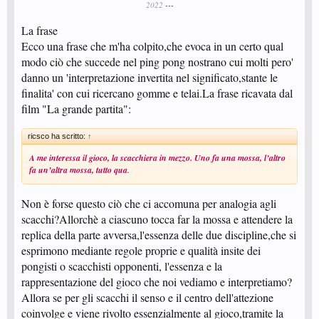
2022
---
La frase
Ecco una frase che m'ha colpito,che evoca in un certo qual
modo ciò che succede nel ping pong nostrano cui molti pero'
danno un 'interpretazione invertita nel significato,stante le
finalita' con cui ricercano gomme e telai.La frase ricavata dal
film "La grande partita":
ricsco ha scritto:
↑
A me interessa il gioco, la scacchiera in mezzo. Uno fa una mossa, l’altro
fa un’altra mossa, tutto qua
.
Non è forse questo ciò che ci accomuna per analogia agli
scacchi?Allorchè a ciascuno tocca far la mossa e attendere la
replica della parte avversa,l'essenza delle due discipline,che si
esprimono mediante regole proprie e qualità insite dei
pongisti o scacchisti opponenti, l'essenza e la
rappresentazione del gioco che noi vediamo e interpretiamo?
Allora se per gli scacchi il senso e il centro dell'attezione
coinvolge e viene rivolto essenzialmente al gioco,tramite la