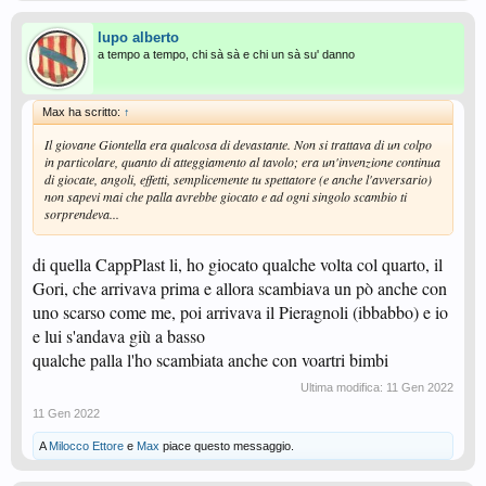
lupo alberto
a tempo a tempo, chi sà sà e chi un sà su' danno
Max ha scritto:
↑
Il giovane Giontella era qualcosa di devastante. Non si trattava di un colpo
in particolare, quanto di atteggiamento al tavolo; era un'invenzione continua
di giocate, angoli, effetti, semplicemente tu spettatore (e anche l'avversario)
non sapevi mai che palla avrebbe giocato e ad ogni singolo scambio ti
sorprendeva...
di quella CappPlast li, ho giocato qualche volta col quarto, il
Gori, che arrivava prima e allora scambiava un pò anche con
uno scarso come me, poi arrivava il Pieragnoli (ibbabbo) e io
e lui s'andava giù a basso
qualche palla l'ho scambiata anche con voartri bimbi
Ultima modifica:
11 Gen 2022
11 Gen 2022
A
Milocco Ettore
e
Max
piace questo messaggio.