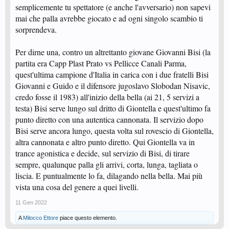
semplicemente tu spettatore (e anche l'avversario) non sapevi
mai che palla avrebbe giocato e ad ogni singolo scambio ti
sorprendeva.
Per dirne una, contro un altrettanto giovane Giovanni Bisi (la
partita era Capp Plast Prato vs Pellicce Canali Parma,
quest'ultima campione d'Italia in carica con i due fratelli Bisi
Giovanni e Guido e il difensore jugoslavo Slobodan Nisavic,
credo fosse il 1983) all'inizio della bella (ai 21, 5 servizi a
testa) Bisi serve lungo sul dritto di Giontella e quest'ultimo fa
punto diretto con una autentica cannonata. Il servizio dopo
Bisi serve ancora lungo, questa volta sul rovescio di Giontella,
altra cannonata e altro punto diretto. Qui Giontella va in
trance agonistica e decide, sul servizio di Bisi, di tirare
sempre, qualunque palla gli arrivi, corta, lunga, tagliata o
liscia. E puntualmente lo fa, dilagando nella bella. Mai più
vista una cosa del genere a quei livelli.
11 Gen 2022
A
Milocco Ettore
piace questo elemento.