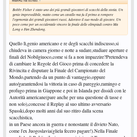
Maxi42 ha scritto:
↑
Bobby Fisher è stato uno dei più grandi giocatori di scacchi della stotia. Un
genio imprevedibile, matto come un cavallo ma fu il primo a rompere
l'egemonia dei grandi giocatori russi. Adoravo il suo modo di giocare. Un
poco come per un occidentale vincere la finale delle olimpiadi contro Ma
Long o Fan Zhendong.
Quello lì,genio americano e re degli scacchi indiscusso,si
chiudeva in camera giorno e notte a sudare,studiare aperture e
finali del Nobilgiuoco,come si fa a non impazzire?Pretendeva
di cambiare le Regole del Gioco prima di concedere la
Rivincita e disputare la Finale del Campionato del
Mondo,partendo da un punto di vantaggio,oppure
auto/garantendosi la vittoria in caso di pareggio,ramingo e
profugo prima in Giappone e poi in Islanda per dissidi con le
Autorità americane(pare anche per una questione di tasse e
non solo),concesse il Replay al suo ultimo avversario
Spasski,dopo molti anni dal suo ritiro dalla scena
scacchistica,
in un Paese ancora in guerra e nonostante il divieto Nato,
come l'ex Juogoslavia(gliela fecero pagare!).Nella Finale