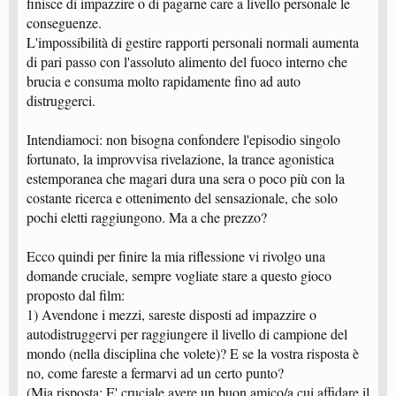
finisce di impazzire o di pagarne care a livello personale le
conseguenze.
L'impossibilità di gestire rapporti personali normali aumenta
di pari passo con l'assoluto alimento del fuoco interno che
brucia e consuma molto rapidamente fino ad auto
distruggerci.
Intendiamoci: non bisogna confondere l'episodio singolo
fortunato, la improvvisa rivelazione, la trance agonistica
estemporanea che magari dura una sera o poco più con la
costante ricerca e ottenimento del sensazionale, che solo
pochi eletti raggiungono. Ma a che prezzo?
Ecco quindi per finire la mia riflessione vi rivolgo una
domande cruciale, sempre vogliate stare a questo gioco
proposto dal film:
1) Avendone i mezzi, sareste disposti ad impazzire o
autodistruggervi per raggiungere il livello di campione del
mondo (nella disciplina che volete)? E se la vostra risposta è
no, come fareste a fermarvi ad un certo punto?
(Mia risposta: E' cruciale avere un buon amico/a cui affidare il