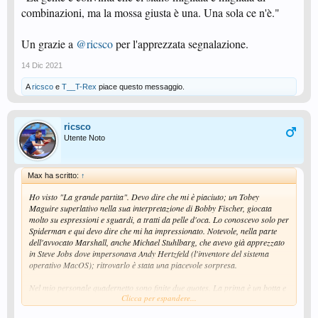
combinazioni, ma la mossa giusta è una. Una sola ce n'è."
Un grazie a
@ricsco
per l'apprezzata segnalazione.
14 Dic 2021
A
ricsco
e
T__T-Rex
piace questo messaggio.
ricsco
Utente Noto
Max ha scritto:
↑
Ho visto "La grande partita". Devo dire che mi è piaciuto; un Tobey
Maguire superlativo nella sua interpretazione di Bobby Fischer, giocata
molto su espressioni e sguardi, a tratti da pelle d'oca. Lo conoscevo solo per
Spiderman e qui devo dire che mi ha impressionato. Notevole, nella parte
dell'avvocato Marshall, anche Michael Stuhlbarg, che avevo già apprezzato
in Steve Jobs dove impersonava Andy Hertzfeld (l'inventore del sistema
operativo MacOS); ritrovarlo è stata una piacevole sorpresa.
Nel mio personale quadernetto sono finite due quotes. La prima è un botta e
Clicca per espandere...
risposta tra l'avvocato Marshall e padre Lombardy, il religioso coach di
Fischer, originato dalle bizzarrie e dalle continue richieste fatte da Fischer