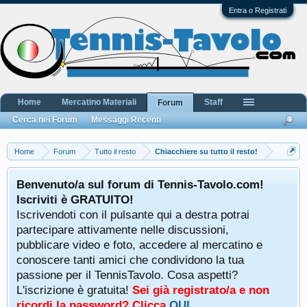
Entra o Registrati
Home
Mercatino Materiali
Staff
Forum
Cerca nei Forum
Messaggi Recenti
Home
Forum
Tutto il resto
Chiacchiere su tutto il resto!
Benvenuto/a sul forum di Tennis-Tavolo.com!
Iscriviti è GRATUITO!
Iscrivendoti con il pulsante qui a destra potrai
partecipare attivamente nelle discussioni,
pubblicare video e foto, accedere al mercatino e
conoscere tanti amici che condividono la tua
passione per il TennisTavolo. Cosa aspetti?
L'iscrizione è gratuita!
Sei già registrato/a e non
ricordi la password? Clicca
QUI
.