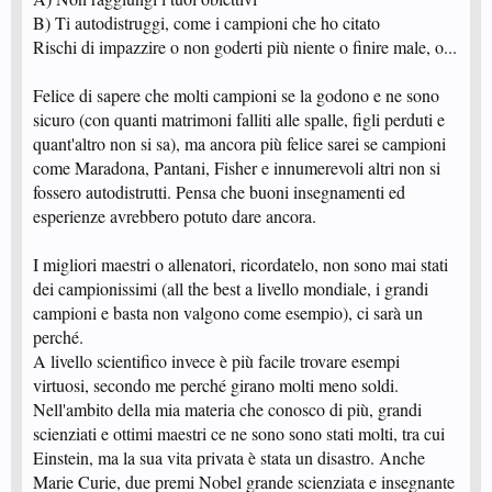
B) Ti autodistruggi, come i campioni che ho citato
Rischi di impazzire o non goderti più niente o finire male, o...
Felice di sapere che molti campioni se la godono e ne sono
sicuro (con quanti matrimoni falliti alle spalle, figli perduti e
quant'altro non si sa), ma ancora più felice sarei se campioni
come Maradona, Pantani, Fisher e innumerevoli altri non si
fossero autodistrutti. Pensa che buoni insegnamenti ed
esperienze avrebbero potuto dare ancora.
I migliori maestri o allenatori, ricordatelo, non sono mai stati
dei campionissimi (all the best a livello mondiale, i grandi
campioni e basta non valgono come esempio), ci sarà un
perché.
A livello scientifico invece è più facile trovare esempi
virtuosi, secondo me perché girano molti meno soldi.
Nell'ambito della mia materia che conosco di più, grandi
scienziati e ottimi maestri ce ne sono sono stati molti, tra cui
Einstein, ma la sua vita privata è stata un disastro. Anche
Marie Curie, due premi Nobel grande scienziata e insegnante