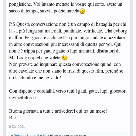
pongistiche. Voi intanto mettete le vostre qui sotto, avete un
sacco di tempo, suvvia potete farcela
.
P.S Questa conversazione non è un campo di battaglia per chi
la sa più lunga sui materiali, puntinate, vetrificate, telai cyborg
e affini. Per giocare a chi ce l'ha più lungo andate a razzolare
in altre conversazioni più interessanti di questa per voi. Qui
non c'è trippa per gatti e gatte o lupi mannari, distruttori di
Ma Long o quel che volete.
Non provate ad inquinare questa conversazione quindi con
altre cavolate che non siano le frasi di questo film, perché se
no la chiudo e me ne vado!
Con rispetto e cordialità verso tutti i gatti, gatte, lupi, giocatori
invincibili ecc...
Buona giornata a tutti e arrivederci qui tra un mese!
Ric.
9 Dic 2021
A
Roberto Bertorelli
e
Max
piace questo messaggio.