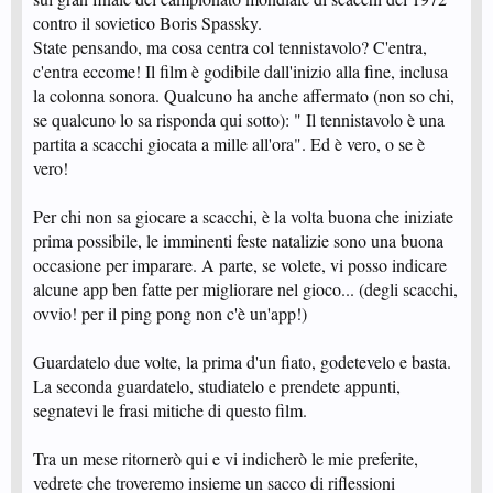
contro il sovietico Boris Spassky.
State pensando, ma cosa centra col tennistavolo? C'entra,
c'entra eccome! Il film è godibile dall'inizio alla fine, inclusa
la colonna sonora. Qualcuno ha anche affermato (non so chi,
se qualcuno lo sa risponda qui sotto): " Il tennistavolo è una
partita a scacchi giocata a mille all'ora". Ed è vero, o se è
vero!
Per chi non sa giocare a scacchi, è la volta buona che iniziate
prima possibile, le imminenti feste natalizie sono una buona
occasione per imparare. A parte, se volete, vi posso indicare
alcune app ben fatte per migliorare nel gioco... (degli scacchi,
ovvio! per il ping pong non c'è un'app!)
Guardatelo due volte, la prima d'un fiato, godetevelo e basta.
La seconda guardatelo, studiatelo e prendete appunti,
segnatevi le frasi mitiche di questo film.
Tra un mese ritornerò qui e vi indicherò le mie preferite,
vedrete che troveremo insieme un sacco di riflessioni