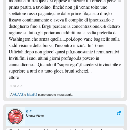
mondiale di Rekijavik si oppose a iniziare il Torneo e perse la
prima partita a tavolino, finché non gli venne tolto uno
spettatore russo pagante,che dalle prime fila,a suo dire,lo
fissava continuamente e aveva il compito di ipnotizzarlo e
distoglierlo fino a fargli perdere la concentrazione.Gli dettero
ragione su tutto,gli portarono addirittura la sedia preferita da
Washington,che senza quella,...poi,dopo varie bagatelle sulla
suddivisione della borsa, l'incontro inizio'...In Tornei
Ufficiali,dopo non gioco' quasi più,nonostante i remunerativi
Inviti,fini i suoi ultimi giorni profugo,da povero in
canna,dicono....Quando il "super ego",il credersi invincibile e
superiore a tutti e a tutto gioca brutti scherzi,..
ettore
9 Dic 2021
A
VUAAZ
e
Maxi42
piace questo messaggio.
g.c.
Utente Attivo