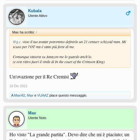
Kubala
Utente Attivo
Max ha scritto:
↑
@g.c.
visto il tuo avatar potremmo definirlo un 21 century schizoid man. Mi
scuso per l'OT ma è stato più forte di me.
Comunque stasera su Amazon me lo guardo anch'io.
(e ora ritiro fuori il vinile di In the court of the Crimson King)
Un'ovazione per il Re Cremisi
10 Dic 2021
A
Maxi42
,
Max
e
VUAAZ
piace questo messaggio.
Max
Utente Noto
Ho visto "La grande partita". Devo dire che mi è piaciuto; un