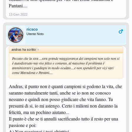
Pantani....
13 Gen 2022
ricsco
Utente Noto
andras ha scritto:
↑
Peccato che la stra ...stra grande maggioranza dei campioni non solo non si
è autodistrutto ma vive felice e contento, al massimo il problema è
amministrare i guadagni in modo oculato....e non spenderli per vizi vari
come Maradona e Pantani....
Andras, il punto non è quanti campioni si godono la vita, che
saranno naturalmente tanti, anche se io non ne conosco
nessuno e quindi non posso giudicare che vita fanno. Tu
presumi di si, io mi astengo. Certo i milioni non daranno la
felicità, ma un pochino aiutano...
Il punto è che se ti annulli sacrificando tutto il resto per una
passione e poi:
A) Non raggiungi i tuoi obiettivi