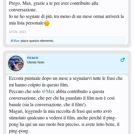
prima e durante il mondiale contro Spassky:
Prego, Max, grazie a te per aver contribuito alla
"Perchè si comporta così? Ha paura di quello che gli succederà se perde?"
conversazione.
"No. Ha paura di quello che gli succede se vince."
Io ne ho segnate di più, tra meno di un mese ormai arriverà la
La seconda la dice padre Lombardy parlando del gioco degli scacchi, e
mia lista personale
secondo me si applica bene al nostro sport:
"La gente è convinta che ci siano migliaia e migliaia di combinazioni, ma la
14 Dic 2021
mossa giusta è una. Una sola ce n'è."
A
Max
piace questo elemento.
Un grazie a
@ricsco
per l'apprezzata segnalazione.
ricsco
Utente Noto
Eccomi puntuale dopo un mese a segnalarvi tutte le frasi che
mi hanno colpito in questo film.
Peccato che solo
@Max
abbia contribuito a questa
conversazione, che per chi ha guardato il film non è così
banale (sia la conversazione, che il film!).
Magari, leggendo la mia raccolta di frasi qui sotto avrò
stimolato qualcuno a vedersi il film, anche perchè il ping-
pong ha qui un suo ruolo ben preciso, si avete letto bene, il
ping-pong.