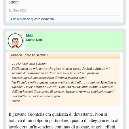
ettore
11 Gen 2022
A
ricsco
piace questo elemento.
Max
Utente Noto
Milocco Ettore ha scritto:
↑
Tu che l'hai visto giocare...
Si,Giontella un mio amico che giocava nella stessa Società,a Milano mi
sembra di ricordare,mi parlava spesso di lui e del suo favoloso
rovescio,quasi una schiacciata diventata famosa come
"
la Piatta",
simile a quella mitica praticata dall'allora campione Mondiale a
squadre Timor Klampar.Ricordi? Com'era?Devastante quanto il rovescio
dell'ungherese?Cosa aveva di diverso rispetto ai normali colpi dei comuni
mortali?Se ne parla ancora,in giro...
ettore
Il giovane Giontella era qualcosa di devastante. Non si
trattava di un colpo in particolare, quanto di atteggiamento al
tavolo; era un'invenzione continua di giocate, angoli, effetti,