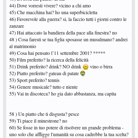
98 ) Credi alla magia e al paranormale?
44) Dove vorresti vivere? vicino a chi amo
99) Gli alieni esistono?
45) Che macchina hai? ho una superbicicletta
100) Il tuo pittore preferito?
101) La città dove vorresti vivere?
46) Favorevole alla guerra? si, la faccio tutti i giorni contro le
102) Credi nelle pari opportunità tra i sessi?
zanzare
103) Ti piaci?
47) Hai attaccato la bandiera della pace alla finestra? no
105) Che cellulare hai?
48 ) Cosa faresti se tua figlia sposasse un musulmano? andrei
106) Cosa bisogna avere dalla vita?
al matrimonio
107) Cosa NON bisogna avere nella vita?
108 ) Cosa non faresti neanche per 10 milioni di euro?
49) Cosa hai pensato l’11 settembre 2001? *****
50) Film preferito? la ricerca della felicità
111) Sei favorevole a:
51) Drink preferito? drink? NO drink
vino o birra
- Donare gli organi:
- All’aborto:
52) Piatto preferito? gateau di patate
- All’eutanasia:
53) Sport preferito? tennis
- Alla legalizzazione delle droghe leggere:
54) Genere musicale? tutto e niente
- Ai matrimoni gay:
112) Come ti immagini tra 20 anni?
55) Vai in discoteca? ho gia dato abbastanza, ma capita
114) C’è vita dopo la morte?
58 ) Un piatto che ti disgusta? pesce
59) Ti piace il minestrone? no
60) Se fosse in tuo potere di risolvere un grande problema -
uno solo che affligge l'umanità su cosa cadrebbe la tua scelta?