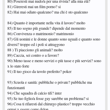
80) Poseresti mai nudo/a per una rivista? alla mia età?
81) Gireresti mai un film porno? si
82) Hai mai odiato qualcuno? ma chi è sto qualcuno
84) Quanto è importante nella vita il lavoro? molto
85) Il tuo sogno più grande? dipende dal momento
86) Convivenza o matrimonio? matrimonio
87) Gli uomini e le donne quanto sono uguali e quanto sono
diversi? troppo ed i poli si attraggono
88 ) Ti piacciono gli animali? molto
89) Caccia, sei contro o a favore?
90) Meno tasse e meno servizi o più tasse e più servizi? sono
x lo stato forte
91) Il tuo gioco da tavolo preferito? poker
93) Scuola e sanità: pubbliche o private? pubbliche ma
funzionanti
94) Che squadra di calcio tifi? inter
95) Se tuo figlio/a fosse gay sarebbe un problema? si
96) Cosa ti rifaresti dal chirurgo plastico? troppo vecchio
ormai x essere come delon