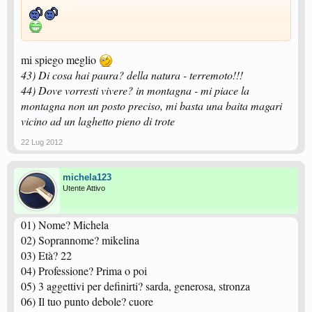
15) La prima cosa che fai al mattino?
16) L’ultima cosa che fai di sera?
17) Cosa cambieresti del tuo corpo?
18 ) Una persona che stimi?
19) Un/a idiota?
mi spiego meglio
20) Le 3 cose che guardi in un uomo/donna?
43) Di cosa hai paura? della natura - terremoto!!!
22) Una persona che ti attrae fisicamente?
44) Dove vorresti vivere? in montagna - mi piace la
montagna non un posto preciso, mi basta una baita magari
24) Sei mai stata innamorata?
25) E adesso?
vicino ad un laghetto pieno di trote
26) Cosa ti fa innamorare in una persona?
27) Se lei/lui tradisce perdoni?
22 Lug 2012
28 ) Un sogno ricorrente?
29) Una figura di m**** che hai fatto?
30) Ti depili?
michela123
Utente Attivo
32) Hai tatuaggi?
33) Un errore che ti riconosci?
34) Hai mai rubato?
01) Nome? Michela
35) Sei religioso/a?
02) Soprannome? mikelina
36) Ultimo libro letto?
37) Mai fatto una canna?
03) Età? 22
38 ) Mai ubriacato?
04) Professione? Prima o poi
39) Bestemmi?
40) Cosa fai se un gatto nero ti attraversa la strada?
05) 3 aggettivi per definirti? sarda, generosa, stronza
41) La legge è uguale per tutti?
06) Il tuo punto debole? cuore
42) Che animale vorresti essere?