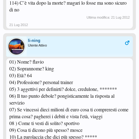
114) C’è vita dopo la morte? magari lo fosse ma sono sicuro
di no
Ultima modifica:
21 Lug 2012
21 Lug 2012
li-ning
Utente Attivo
01) Nome? flavio
02) Soprannome? king
03) Età? 64
04) Professione? personal trainer
05) 3 aggettivi per definirti? dolce, credulone, *******
06) Il tuo punto debole? pongisticamente la risposta al
servizio
07) Se vincessi dieci milioni di euro cosa ti compreresti come
prima cosa? pagherei i debiti e vista l'età, viaggi
08 ) Come ti vesti di solito? sportivo
09) Cosa ti dicono più spesso? mosce
10) La parolaccia che dici più spesso? *****