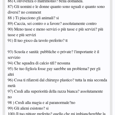
86) Convivenza o matrimonio? bella domanda.
87) Gli uomini e le donne quanto sono uguali e quanto sono
diversi? no comment
88 ) Ti piacciono gli animali? si
89) Caccia, sei contro o a favore? assolutamente contro
90) Meno tasse e meno servizi o più tasse e più servizi? più
tasse e più servizi
91) Il tuo gioco da tavolo preferito? tt
93) Scuola e sanità: pubbliche o private? l'importante è il
servizio
94) Che squadra di calcio tifi? nessuna
95) Se tuo figlio/a fosse gay sarebbe un problema? per gli
altri
96) Cosa ti rifaresti dal chirurgo plastico? tutta la mia seconda
metà
97) Credi alla superiorità della razza bianca? assolutamente
no
98 ) Credi alla magia e al paranormale?no
99) Gli alieni esistono? si
100) Il tuo pittore preferito? quello che mi imbiancherebbe la