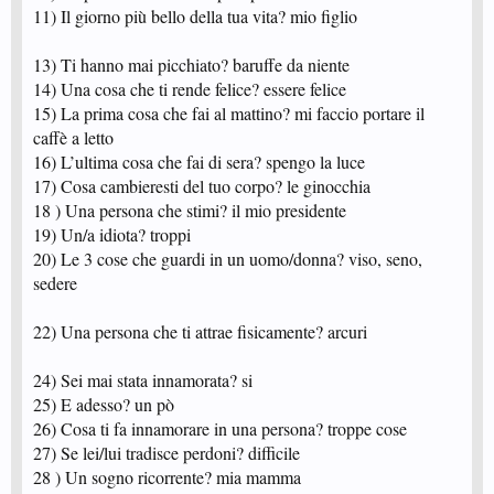
11) Il giorno più bello della tua vita? mio figlio
13) Ti hanno mai picchiato? baruffe da niente
14) Una cosa che ti rende felice? essere felice
15) La prima cosa che fai al mattino? mi faccio portare il
caffè a letto
16) L’ultima cosa che fai di sera? spengo la luce
17) Cosa cambieresti del tuo corpo? le ginocchia
18 ) Una persona che stimi? il mio presidente
19) Un/a idiota? troppi
20) Le 3 cose che guardi in un uomo/donna? viso, seno,
sedere
22) Una persona che ti attrae fisicamente? arcuri
24) Sei mai stata innamorata? si
25) E adesso? un pò
26) Cosa ti fa innamorare in una persona? troppe cose
27) Se lei/lui tradisce perdoni? difficile
28 ) Un sogno ricorrente? mia mamma