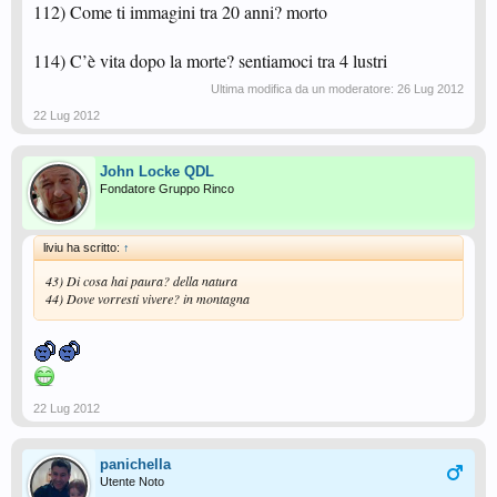
112) Come ti immagini tra 20 anni? morto
114) C’è vita dopo la morte? sentiamoci tra 4 lustri
Ultima modifica da un moderatore:
26 Lug 2012
22 Lug 2012
John Locke QDL
Fondatore Gruppo Rinco
liviu ha scritto:
↑
43) Di cosa hai paura? della natura
44) Dove vorresti vivere? in montagna
22 Lug 2012
panichella
Utente Noto