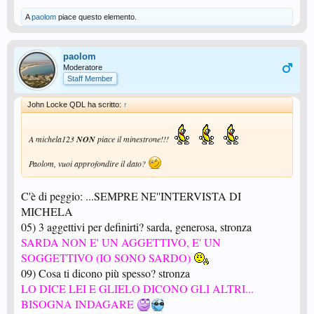
A
paolom
piace questo elemento.
paolom
Moderatore
Staff Member
John Locke QDL ha scritto:
↑
A michela123
NON
piace il minestrone!!!
Paolom, vuoi approfondire il dato?
C'è di peggio: ...SEMPRE NE''INTERVISTA DI
MICHELA
05) 3 aggettivi per definirti? sarda, generosa, stronza
SARDA NON E' UN AGGETTIVO, E' UN
SOGGETTIVO (IO SONO SARDO)
09) Cosa ti dicono più spesso? stronza
LO DICE LEI E GLIELO DICONO GLI ALTRI...
BISOGNA INDAGARE