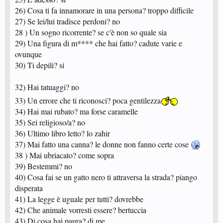
70) Cosa non ti compreresti mai?
26) Cosa ti fa innamorare in una persona? troppo difficile
71) Cosa non regaleresti mai?
72) In vacanza dove e con chi?
27) Se lei/lui tradisce perdoni? no
73) Invidi qualcuno?
28 ) Un sogno ricorrente? se c'è non so quale sia
74) Hai mai fatto a botte?
29) Una figura di m**** che hai fatto? cadute varie e
75) Cosa ti piace fare nel tempo libero se rimani a casa?
76) E se esci?
ovunque
77) Frase preferita?
30) Ti depili? si
78 ) Il tuo scrittore preferito?
79) Un libro che consiglieresti?
80) Poseresti mai nudo/a per una rivista?
32) Hai tatuaggi? no
81) Gireresti mai un film porno?
33) Un errore che ti riconosci? poca gentilezza
82) Hai mai odiato qualcuno?
34) Hai mai rubato? ma forse caramelle
84) Quanto è importante nella vita il lavoro?
35) Sei religioso/a? no
85) Il tuo sogno più grande?
86) Convivenza o matrimonio?
36) Ultimo libro letto? lo zahir
87) Gli uomini e le donne quanto sono uguali e quanto sono diversi?
37) Mai fatto una canna? le donne non fanno certe cose
88 ) Ti piacciono gli animali?
38 ) Mai ubriacato? come sopra
89) Caccia, sei contro o a favore?
90) Meno tasse e meno servizi o più tasse e più servizi?
39) Bestemmi? no
91) Il tuo gioco da tavolo preferito?
40) Cosa fai se un gatto nero ti attraversa la strada? piango
disperata
93) Scuola e sanità: pubbliche o private?
94) Che squadra di calcio tifi?
41) La legge è uguale per tutti? dovrebbe
95) Se tuo figlio/a fosse gay sarebbe un problema?
42) Che animale vorresti essere? bertuccia
96) Cosa ti rifaresti dal chirurgo plastico?
97) Credi alla superiorità della razza bianca?
43) Di cosa hai paura? di me