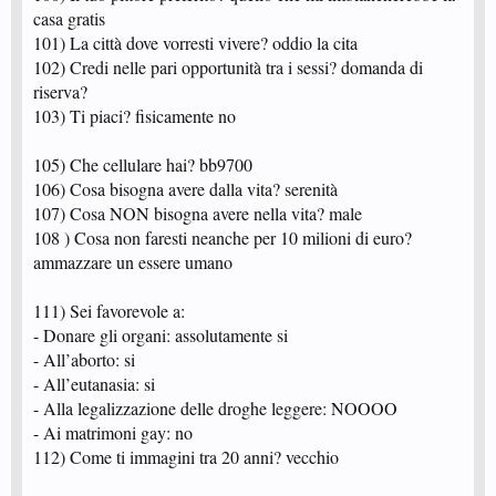
casa gratis
101) La città dove vorresti vivere? oddio la cita
102) Credi nelle pari opportunità tra i sessi? domanda di
riserva?
103) Ti piaci? fisicamente no
105) Che cellulare hai? bb9700
106) Cosa bisogna avere dalla vita? serenità
107) Cosa NON bisogna avere nella vita? male
108 ) Cosa non faresti neanche per 10 milioni di euro?
ammazzare un essere umano
111) Sei favorevole a:
- Donare gli organi: assolutamente si
- All’aborto: si
- All’eutanasia: si
- Alla legalizzazione delle droghe leggere: NOOOO
- Ai matrimoni gay: no
112) Come ti immagini tra 20 anni? vecchio