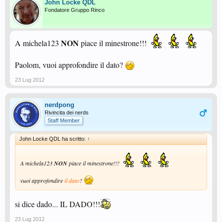
John Locke QDL
Fondatore Gruppo Rinco
NON
A michela123
piace il minestrone!!!
Paolom, vuoi approfondire il dato?
23 Lug 2012
nerdpong
Rivincita dei nerds
Staff Member
John Locke QDL ha scritto:
↑
A michela123
NON
piace il minestrone!!!
vuoi approfondire
il dato
?
si dice dado... IL DADO!!!
23 Lug 2012