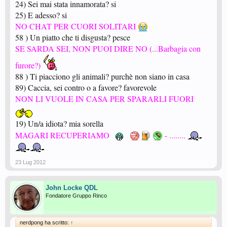
24) Sei mai stata innamorata? si
25) E adesso? si
NO CHAT PER CUORI SOLITARI
58 ) Un piatto che ti disgusta? pesce
SE SARDA SEI, NON PUOI DIRE NO (...Barbagia con
furore?)
88 ) Ti piacciono gli animali? purchè non siano in casa
89) Caccia, sei contro o a favore? favorevole
NON LI VUOLE IN CASA PER SPARARLI FUORI
19) Un/a idiota? mia sorella
MAGARI RECUPERIAMO
- ........
23 Lug 2012
John Locke QDL
Fondatore Gruppo Rinco
nerdpong ha scritto:
↑