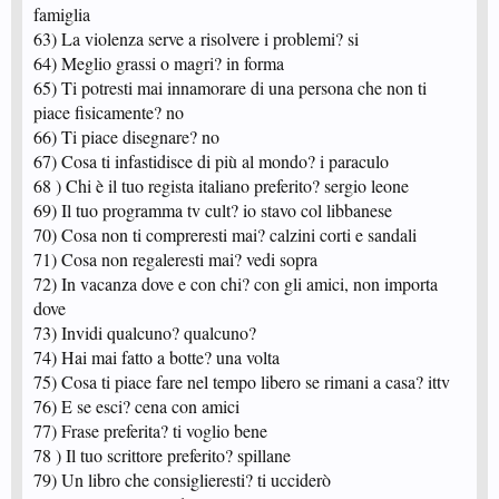
famiglia
63) La violenza serve a risolvere i problemi? si
64) Meglio grassi o magri? in forma
65) Ti potresti mai innamorare di una persona che non ti
piace fisicamente? no
66) Ti piace disegnare? no
67) Cosa ti infastidisce di più al mondo? i paraculo
68 ) Chi è il tuo regista italiano preferito? sergio leone
69) Il tuo programma tv cult? io stavo col libbanese
70) Cosa non ti compreresti mai? calzini corti e sandali
71) Cosa non regaleresti mai? vedi sopra
72) In vacanza dove e con chi? con gli amici, non importa
dove
73) Invidi qualcuno? qualcuno?
74) Hai mai fatto a botte? una volta
75) Cosa ti piace fare nel tempo libero se rimani a casa? ittv
76) E se esci? cena con amici
77) Frase preferita? ti voglio bene
78 ) Il tuo scrittore preferito? spillane
79) Un libro che consiglieresti? ti ucciderò