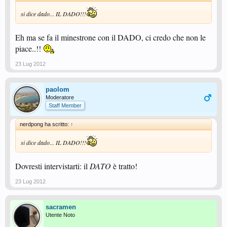
si dice dado... IL DADO!!!
Eh ma se fa il minestrone con il DADO, ci credo che non le
piace..!!
23 Lug 2012
paolom
Moderatore
Staff Member
nerdpong ha scritto:
↑
si dice dado... IL DADO!!!
Dovresti intervistarti: il
DATO
è tratto!
23 Lug 2012
sacramen
Utente Noto