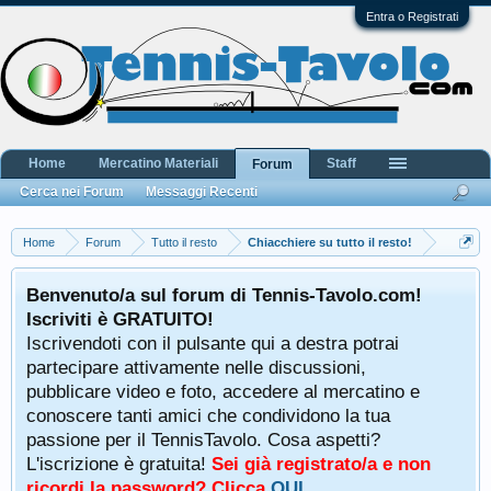
Entra o Registrati
Home
Mercatino Materiali
Staff
Forum
Cerca nei Forum
Messaggi Recenti
Home
Forum
Tutto il resto
Chiacchiere su tutto il resto!
Benvenuto/a sul forum di Tennis-Tavolo.com!
Iscriviti è GRATUITO!
Iscrivendoti con il pulsante qui a destra potrai
partecipare attivamente nelle discussioni,
pubblicare video e foto, accedere al mercatino e
conoscere tanti amici che condividono la tua
passione per il TennisTavolo. Cosa aspetti?
L'iscrizione è gratuita!
Sei già registrato/a e non
ricordi la password? Clicca
QUI
.