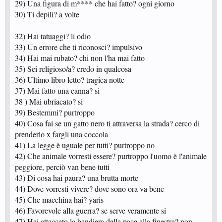
29) Una figura di m**** che hai fatto? ogni giorno
30) Ti depili? a volte
32) Hai tatuaggi? li odio
33) Un errore che ti riconosci? impulsivo
34) Hai mai rubato? chi non l'ha mai fatto
35) Sei religioso/a? credo in qualcosa
36) Ultimo libro letto? tragica notte
37) Mai fatto una canna? si
38 ) Mai ubriacato? si
39) Bestemmi? purtroppo
40) Cosa fai se un gatto nero ti attraversa la strada? cerco di
prenderlo x fargli una coccola
41) La legge è uguale per tutti? purtroppo no
42) Che animale vorresti essere? purtroppo l'uomo è l'animale
peggiore, perciò van bene tutti
43) Di cosa hai paura? una brutta morte
44) Dove vorresti vivere? dove sono ora va bene
45) Che macchina hai? yaris
46) Favorevole alla guerra? se serve veramente si
47) Hai attaccato la bandiera della pace alla finestra? non