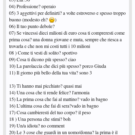
04) Professione? operaio
05) 3 aggettivi per definirti? a volte estroverso e spesso troppo
buono (modesto eh?
)
06) Il tuo punto debole?
07) Se vincessi dieci milioni di euro cosa ti compreresti come
prima cosa? una donna giovane e muta, sempre che riesca a
trovarla e che non mi costi tutti i 10 milioni
08 ) Come ti vesti di solito? sportivo
09) Cosa ti dicono più spesso? ciao
10) La parolaccia che dici più spesso? porco Giuda
11) Il giorno più bello della tua vita? sono 3
13) Ti hanno mai picchiato? quasi mai
14) Una cosa che ti rende felice? l'armonia
15) La prima cosa che fai al mattino? vado in bagno
16) L’ultima cosa che fai di sera?vado in bagno
17) Cosa cambieresti del tuo corpo? il peso
18 ) Una persona che stimi? boh
19) Un/a idiota? no comment
20) Le 3 cose che guardi in un uomo/donna? la prima è il