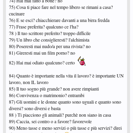
74) Hai mai fatto a botte? no
75) Cosa ti piace fare nel tempo libero se rimani a casa?
cucinare
76) E se esci? chiacchierare davanti a una birra fredda
77) Frase preferita? qualcuno ce l'ha?
78 ) Il tuo scrittore preferito? troppo difficile
79) Un libro che consiglieresti? l'alchimista
80) Poseresti mai nudo/a per una rivista? no
81) Gireresti mai un film porno? no
82) Hai mai odiato qualcuno? certo
84) Quanto è importante nella vita il lavoro? è importante UN
lavoro, non IL lavoro
85) Il tuo sogno più grande? non avere rimpianti
86) Convivenza o matrimonio? entrambi
87) Gli uomini e le donne quanto sono uguali e quanto sono
diversi? sono diversi e basta
88 ) Ti piacciono gli animali? purchè non siano in casa
89) Caccia, sei contro o a favore? favorevole
90) Meno tasse e meno servizi o più tasse e più servizi? direi