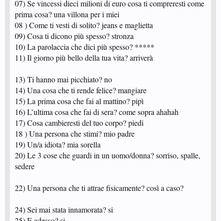
07) Se vincessi dieci milioni di euro cosa ti compreresti come
43) Di cosa hai paura?
44) Dove vorresti vivere?
prima cosa? una villona per i miei
45) Che macchina hai?
08 ) Come ti vesti di solito? jeans e maglietta
46) Favorevole alla guerra?
09) Cosa ti dicono più spesso? stronza
47) Hai attaccato la bandiera della pace alla finestra?
48 ) Cosa faresti se tua figlia sposasse un musulmano?
10) La parolaccia che dici più spesso? *****
49) Cosa hai pensato l’11 settembre 2001?
11) Il giorno più bello della tua vita? arriverà
50) Film preferito?
51) Drink preferito?
52) Piatto preferito?
13) Ti hanno mai picchiato? no
53) Sport preferito?
14) Una cosa che ti rende felice? mangiare
54) Genere musicale?
55) Vai in discoteca?
15) La prima cosa che fai al mattino? pipì
16) L’ultima cosa che fai di sera? come sopra ahahah
17) Cosa cambieresti del tuo corpo? piedi
58 ) Un piatto che ti disgusta?
59) Ti piace il minestrone?
18 ) Una persona che stimi? mio padre
60) Se fosse in tuo potere di risolvere un grande problema - uno solo che
19) Un/a idiota? mia sorella
affligge l'umanità su cosa cadrebbe la tua scelta?
61) Ritieni che l'Occidente sia superiore alle altre civiltà del mondo?
20) Le 3 cose che guardi in un uomo/donna? sorriso, spalle,
62) Per cosa ti batteresti fino al rischio della vita?
sedere
63) La violenza serve a risolvere i problemi?
64) Meglio grassi o magri?
65) Ti potresti mai innamorare di una persona che non ti piace fisicamente?
22) Una persona che ti attrae fisicamente? così a caso?
66) Ti piace disegnare?
67) Cosa ti infastidisce di più al mondo?
24) Sei mai stata innamorata? si
68 ) Chi è il tuo regista italiano preferito?
69) Il tuo programma tv cult?
25) E adesso? si