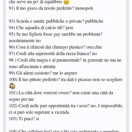
che serve un po' di equilibrio
91) Il tuo gioco da tavolo preferito? monopoli
93) Scuola e sanità: pubbliche o private? pubbliche
94) Che squadra di calcio tifi? juve
95) Se tuo figlio/a fosse gay sarebbe un problema?
assolutamente no
96) Cosa ti rifaresti dal chirurgo plastico? orecchie
97) Credi alla superiorità della razza bianca? no
98 ) Credi alla magia e al paranormale? in generale no ma ne
sono affascinata e attratta
99) Gli alieni esistono? me lo auguro
100) Il tuo pittore preferito? tra dalì e picasso non so scegliere
101) La città dove vorresti vivere? non esiste una città da
sogno per me
102) Credi nelle pari opportunità tra i sessi? no, è impossibile,
ci si può solo superare a vicenda
103) Ti piaci? si
105) Che cellulare hai? star x26i (ora andatevelo a guardare