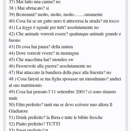
37) Mai fatto una canna? no
38 ) Mai ubriacato? si
39) Bestemmi? molto, molto, molto.........raramente
40) Cosa fai se un gatto nero ti attraversa la strada? mi tocco
41) La legge è uguale per tutti? assolutamente no
42) Che animale vorresti essere? qualunque animale grande e
buono
43) Di cosa hai paura? della natura
44) Dove vorresti vivere? in montagna
45) Che macchina hai? mondeo sw
46) Favorevole alla guerra? assolutamente no
47) Hai attaccato la bandiera della pace alla finestra? no
48 ) Cosa faresti se tua figlia sposasse un musulmano? andrei
al suo matrimonio
49) Cosa hai pensato l’11 settembre 2001? ci sono rimasto
male
50) Film preferito? tanti ma se devo scrivere uno allora Il
Gladiatore
51) Drink preferito? la Birra e tutte le bibite fresche
52) Piatto preferito? TUTTI
53) Sport preferito? tt