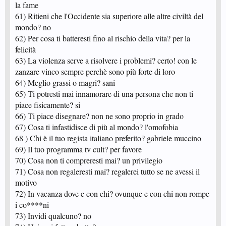
la fame
61) Ritieni che l'Occidente sia superiore alle altre civiltà del
mondo? no
62) Per cosa ti batteresti fino al rischio della vita? per la
felicità
63) La violenza serve a risolvere i problemi? certo! con le
zanzare vinco sempre perchè sono più forte di loro
64) Meglio grassi o magri? sani
65) Ti potresti mai innamorare di una persona che non ti
piace fisicamente? si
66) Ti piace disegnare? non ne sono proprio in grado
67) Cosa ti infastidisce di più al mondo? l'omofobia
68 ) Chi è il tuo regista italiano preferito? gabriele muccino
69) Il tuo programma tv cult? per favore
70) Cosa non ti compreresti mai? un privilegio
71) Cosa non regaleresti mai? regalerei tutto se ne avessi il
motivo
72) In vacanza dove e con chi? ovunque e con chi non rompe
i co****ni
73) Invidi qualcuno? no