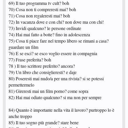
69) Il tuo programma tv cult? boh
70) Cosa non ti compreresti mai? boh
71) Cosa non regaleresti mai? boh
72) In vacanza dove e con chi? non dove ma con chi!
73) Invidi qualcuno? le persone ordinate
74) Hai mai fatto a botte? fino in adolescenza
75) Cosa ti piace fare nel tempo libero se rimani a casa?
guardare un film
76) E se esci? se esco voglio essere in compagnia
77) Frase preferita? boh
78 ) Il tuo scrittore preferito? ancora?
79) Un libro che consiglieresti? e daje
80) Poseresti mai nudo/a per una rivista? si se potessi
permettermelo
81) Gireresti mai un film porno? come sopra
82) Hai mai odiato qualcuno? si ma non per sempre
84) Quanto è importante nella vita il lavoro? purtroppo lo è
anche troppo
85) Il tuo sogno più grande? stare bene