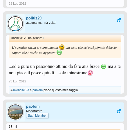
23 Lug 2012
politiz29
attaccante... nà volta!
michela123 ha scritto:
↑
L'aggettivo sarda era una battuta
ma visto che sei cosi pignolo ti faccio
sapere che é anche un aggettivo
...ed è pure un pesciolino ottimo da fare alla brace
ma a te
non piace il pesce quindi... solo minestrone
23 Lug 2012
A
michela123
e
paolom
piace questo messaggio.
paolom
Moderatore
Staff Member
O lil