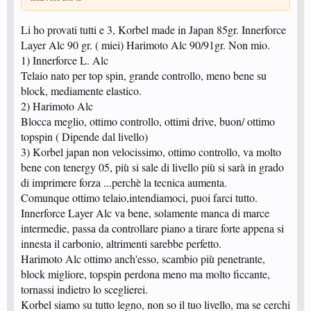
Li ho provati tutti e 3, Korbel made in Japan 85gr. Innerforce
Layer Alc 90 gr. ( miei) Harimoto Alc 90/91gr. Non mio.
1) Innerforce L. Alc
Telaio nato per top spin, grande controllo, meno bene su
block, mediamente elastico.
2) Harimoto Alc
Blocca meglio, ottimo controllo, ottimi drive, buon/ ottimo
topspin ( Dipende dal livello)
3) Korbel japan non velocissimo, ottimo controllo, va molto
bene con tenergy 05, più si sale di livello più si sarà in grado
di imprimere forza ...perchè la tecnica aumenta.
Comunque ottimo telaio,intendiamoci, puoi farci tutto.
Innerforce Layer Alc va bene, solamente manca di marce
intermedie, passa da controllare piano a tirare forte appena si
innesta il carbonio, altrimenti sarebbe perfetto.
Harimoto Alc ottimo anch'esso, scambio più penetrante,
block migliore, topspin perdona meno ma molto ficcante,
tornassi indietro lo sceglierei.
Korbel siamo su tutto legno, non so il tuo livello, ma se cerchi