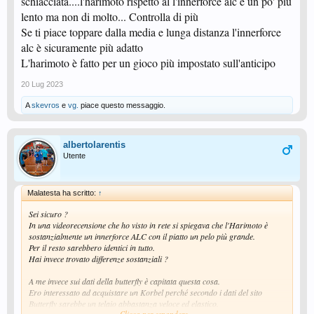
schiacciata....l'harimoto rispetto al l'innerforce alc è un po' più
lento ma non di molto... Controlla di più
Se ti piace toppare dalla media e lunga distanza l'innerforce
alc è sicuramente più adatto
L'harimoto è fatto per un gioco più impostato sull'anticipo
20 Lug 2023
A
skevros
e
vg.
piace questo messaggio.
albertolarentis
Utente
Malatesta ha scritto:
↑
Sei sicuro ?
In una videorecensione che ho visto in rete si spiegava che l'Harimoto è
sostanzialmente un innerforce ALC con il piatto un pelo più grande.
Per il resto sarebbero identici in tutto.
Hai invece trovato differenze sostanziali ?
A me invece sui dati della butterfly è capitata questa cosa.
Ero interessato ad acquistare un Korbel perché secondo i dati del sito
Butterfly sarebbe un telaio abbastanza veloce ed elastico.
Clicca per espandere...