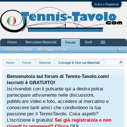
Entra o Registrati
Home
Mercatino Materiali
Staff
Forum
Cerca nei Forum
Messaggi Recenti
Home
Forum
Materiali
Consigli & Test sui Materiali
Benvenuto/a sul forum di Tennis-Tavolo.com!
Iscriviti è GRATUITO!
Iscrivendoti con il pulsante qui a destra potrai
partecipare attivamente nelle discussioni,
pubblicare video e foto, accedere al mercatino e
conoscere tanti amici che condividono la tua
passione per il TennisTavolo. Cosa aspetti?
L'iscrizione è gratuita!
Sei già registrato/a e non
ricordi la password? Clicca
QUI
.