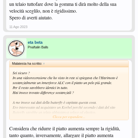
un telaio tuttofare dove la gomma ti dirà molto della sua
velocità sceglilo, non è rigidissimo.
Spero di averti aiutato.
11 Ago 2023
eta beta
Pnaftalin Balls
Malatesta ha scritto:
↑
Sei sicuro ?
In una videorecensione che ho visto in rete si spiegava che l'Harimoto è
sostanzialmente un innerforce ALC con il piatto un pelo più grande.
Per il resto sarebbero identici in tutto.
Hai invece trovato differenze sostanziali ?
A me invece sui dati della butterfly è capitata questa cosa.
Ero interessato ad acquistare un Korbel perché secondo i dati del sito
Butterfly sarebbe un telaio abbastanza veloce ed elastico.
Clicca per espandere...
Ero indeciso tra la versione Europea, più economica e la Japan, più
prestigiosa e curata.
Nelle indicazioni della Butterfly la velocità è indicata anche con il termine
Considera che ridurre il piatto aumenta sempre la rigidità,
reaction, mentre la rigidità con il termine vibration.
tanto quanto, inversamente, allargare il piatto aumenta
Ho scritto a butterfly italia per chiedere più dettagli sulle caratteristiche dei