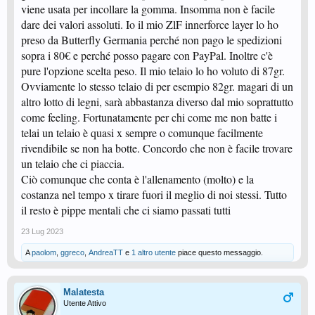
viene usata per incollare la gomma. Insomma non è facile
dare dei valori assoluti. Io il mio ZlF innerforce layer lo ho
preso da Butterfly Germania perché non pago le spedizioni
sopra i 80€ e perché posso pagare con PayPal. Inoltre c'è
pure l'opzione scelta peso. Il mio telaio lo ho voluto di 87gr.
Ovviamente lo stesso telaio di per esempio 82gr. magari di un
altro lotto di legni, sarà abbastanza diverso dal mio soprattutto
come feeling. Fortunatamente per chi come me non batte i
telai un telaio è quasi x sempre o comunque facilmente
rivendibile se non ha botte. Concordo che non è facile trovare
un telaio che ci piaccia.
Ciò comunque che conta è l'allenamento (molto) e la
costanza nel tempo x tirare fuori il meglio di noi stessi. Tutto
il resto è pippe mentali che ci siamo passati tutti
23 Lug 2023
A
paolom
,
ggreco
,
AndreaTT
e
1 altro utente
piace questo messaggio.
Malatesta
Utente Attivo