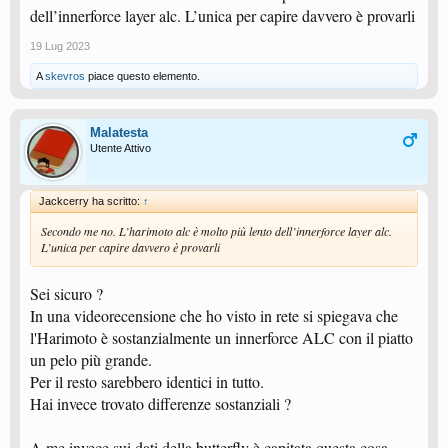
dell’innerforce layer alc. L’unica per capire davvero è provarli
19 Lug 2023
A
skevros
piace questo elemento.
Malatesta
Utente Attivo
Jackcerry ha scritto:
↑
Secondo me no. L’harimoto alc è molto più lento dell’innerforce layer alc.
L’unica per capire davvero è provarli
Sei sicuro ?
In una videorecensione che ho visto in rete si spiegava che
l'Harimoto è sostanzialmente un innerforce ALC con il piatto
un pelo più grande.
Per il resto sarebbero identici in tutto.
Hai invece trovato differenze sostanziali ?
A me invece sui dati della butterfly è capitata questa cosa.