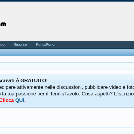
nco
Risorse
PuntaPong
scriviti è GRATUITO!
tecipare attivamente nelle discussioni, pubblicare video e fot
a tua passione per il TennisTavolo. Cosa aspetti? L'iscrizio
 Clicca
QUI
.