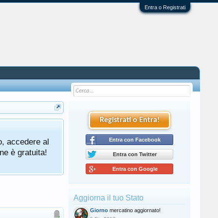
Entra o Registrati
Registrati o Entra!
o, accedere al
Entra con Facebook
ne è gratuita!
Entra con Twitter
Entra con Google
Aggiorna il tuo Stato
Giorno
mercatino aggiornato!