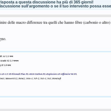
isposta a questa discussione ha più di 365 giorni!
scussione sull'argomento o se il tuo intervento possa esser
inire delle macro differenze tra quelli che hanno fibre (carbonio o altro) 
egno.
H: A1 2.1 mm
 Acuda S2 2.1 mmm
 II 1.0 mm
h AN-3.5 ST-Firewall Plus FL-8010 Carbon FL-Explosion AN-Offensive'80 FL
nt3; Meteor8512; Feint2; 388c-1; NP-2; 563-1; 563; FeintSoft