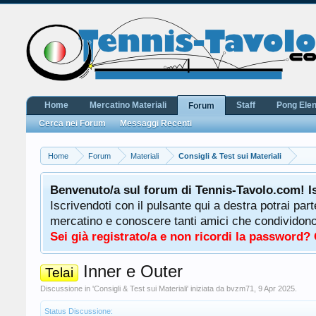
Home
Mercatino Materiali
Staff
Pong Ele
Forum
Cerca nei Forum
Messaggi Recenti
Home
Forum
Materiali
Consigli & Test sui Materiali
Benvenuto/a sul forum di Tennis-Tavolo.com! I
Iscrivendoti con il pulsante qui a destra potrai par
mercatino e conoscere tanti amici che condividono l
Sei già registrato/a e non ricordi la password?
Inner e Outer
Telai
Discussione in '
Consigli & Test sui Materiali
' iniziata da
bvzm71
,
9 Apr 2025
.
Status Discussione: