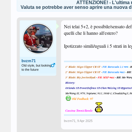
ATTENZIONE! - L'ultima r
Valuta se potrebbe aver senso aprire una nuova di
Nei telai 5+2, è possibile/sensato def
quelli che li hanno all'estero?
Ipotizzato simili/uguali i 5 strati in l
bvzm71
Old style, but looking
1° Blade: Stiga Clipper CR ST -
FH: Baracuda 2.1 mm
-
B
to the future
2° Blade: Stiga Clipper CR ST -
FH: Baracuda max
-
BH:
3° Blade:
Bty JooSeeHyuk
-
FH: MXP max
-
BH: Mo Wang
History:
Orlando ST-PowerDefence ST-Chen Weixing ST-Hypertec
MoWang II; 979; Neptune; 911; 388d-1; Cloud&Fog3; Fei
Old Feedback: 97
Cascina TennisTavolo
bvzm71
,
9 Apr 2025