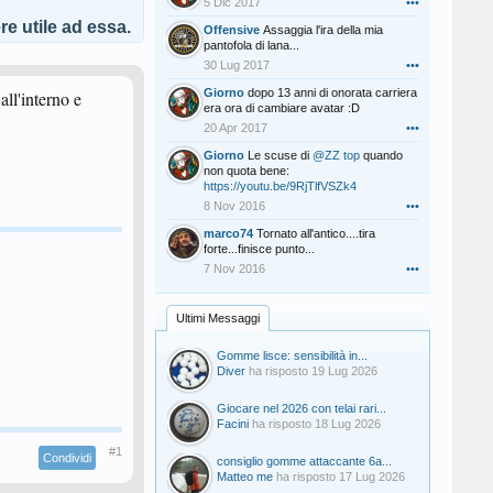
5 Dic 2017
•••
e utile ad essa.
Offensive
Assaggia l'ira della mia
pantofola di lana...
30 Lug 2017
•••
Giorno
dopo 13 anni di onorata carriera
all'interno e
era ora di cambiare avatar :D
20 Apr 2017
•••
Giorno
Le scuse di
@ZZ top
quando
non quota bene:
https://youtu.be/9RjTlfVSZk4
8 Nov 2016
•••
marco74
Tornato all'antico....tira
forte...finisce punto...
7 Nov 2016
•••
Ultimi Messaggi
Gomme lisce: sensibilità in...
Diver
ha risposto
19 Lug 2026
Giocare nel 2026 con telai rari...
Facini
ha risposto
18 Lug 2026
#1
Condividi
consiglio gomme attaccante 6a...
Matteo me
ha risposto
17 Lug 2026