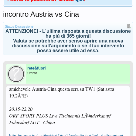
incontro Austria vs Cina
Status Discussione:
ATTENZIONE! - L'ultima risposta a questa discussione
ha più di 365 giorni!
Valuta se potrebbe aver senso aprire una nuova
discussione sull'argomento o se il tuo intervento
possa essere utile ad essa.
rete&fuori
Utente
amichevole Austria-Cina questa sera su TW1 (Sat astra
19.2Â°E)
20.15-22.20
ORF SPORT PLUS Live Tischtennis LÃ¤nderkampf
Fohnsdorf AUT - China
http://www.tw1.at/jart/prj3/tw1/website.jart?rel=de&content-