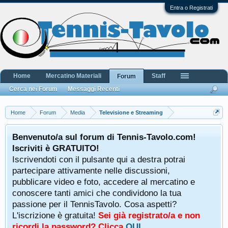
Entra o Registrati
Home
Mercatino Materiali
Staff
Forum
Cerca nei Forum
Messaggi Recenti
Home
Forum
Media
Televisione e Streaming
Benvenuto/a sul forum di Tennis-Tavolo.com!
Iscriviti è GRATUITO!
Iscrivendoti con il pulsante qui a destra potrai
partecipare attivamente nelle discussioni,
pubblicare video e foto, accedere al mercatino e
conoscere tanti amici che condividono la tua
passione per il TennisTavolo. Cosa aspetti?
L'iscrizione è gratuita!
Sei già registrato/a e non
ricordi la password? Clicca
QUI
.