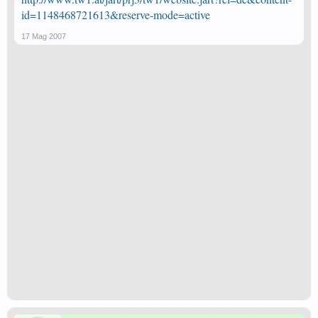
id=1148468721613&reserve-mode=active
17 Mag 2007