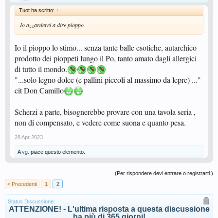
Tuot ha scritto:
↑
Io azzarderei a dire pioppo.
Io il pioppo lo stimo... senza tante balle esotiche, autarchico
prodotto dei pioppeti lungo il Po, tanto amato dagli allergici
di tutto il mondo.
"...solo legno dolce (e pallini piccoli al massimo da lepre) ..."
cit Don Camillo
Scherzi a parte, bisognerebbe provare con una tavola seria ,
non di compensato, e vedere come suona e quanto pesa.
28 Apr 2023
A
vg.
piace questo elemento.
(Per rispondere devi entrare o registrarti.)
< Precedenti
1
2
Status Discussione:
ATTENZIONE! - L'ultima risposta a questa discussione
ha più di 365 giorni!