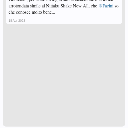
arrotondata simile al Nittaku Shake New All, che
@Facini
so
che conosce molto bene...
18 Apr 2023