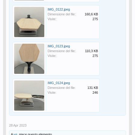
IMG_0122.jpeg
Dimensione del file:
160,6 KB
Visite:
275
IMG_0123.jpeg
Dimensione del file:
110,3 KB
Visite:
275
IMG_0124.jpeg
Dimensione del file:
131 KB
Visite:
246
28 Apr 2023
A
vg.
piace questo elemento.