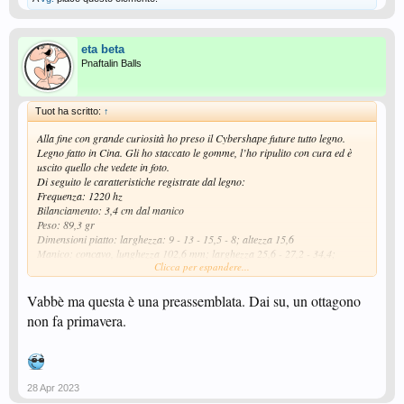
eta beta
Pnaftalin Balls
Tuot ha scritto:
↑
Alla fine con grande curiosità ho preso il Cybershape future tutto legno.
Legno fatto in Cina. Gli ho staccato le gomme, l’ho ripulito con cura ed è
uscito quello che vedete in foto.
Di seguito le caratteristiche registrate dal legno:
Frequenza: 1220 hz
Bilanciamento: 3,4 cm dal manico
Peso: 89,3 gr
Dimensioni piatto: larghezza: 9 - 13 - 15,5 - 8; altezza 15,6
Manico: concavo, lunghezza 102,6 mm; larghezza 25,6 - 27,2 - 34,4;
Clicca per espandere...
altezza 23 - 25
Spessore: 5,9 mm
Composizione: 5 legno.
Vabbè ma questa è una preassemblata. Dai su, un ottagono
non fa primavera.
qualcuno è in grado di riconoscere il tipo di legno utilizzato per questo
telaio?
28 Apr 2023