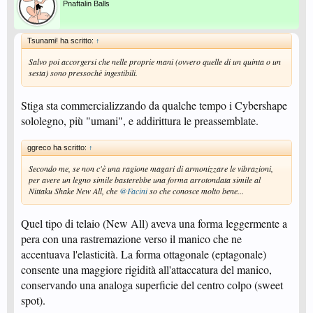
Pnaftalin Balls
Tsunami! ha scritto:
↑
Salvo poi accorgersi che nelle proprie mani (ovvero quelle di un quinta o un
sesta) sono pressochè ingestibili.
Stiga sta commercializzando da qualche tempo i Cybershape
sololegno, più "umani", e addirittura le preassemblate.
ggreco ha scritto:
↑
Secondo me, se non c'è una ragione magari di armonizzare le vibrazioni,
per avere un legno simile basterebbe una forma arrotondata simile al
Nittaku Shake New All, che
@Facini
so che conosce molto bene...
Quel tipo di telaio (New All) aveva una forma leggermente a
pera con una rastremazione verso il manico che ne
accentuava l'elasticità. La forma ottagonale (eptagonale)
consente una maggiore rigidità all'attaccatura del manico,
conservando una analoga superficie del centro colpo (sweet
spot).