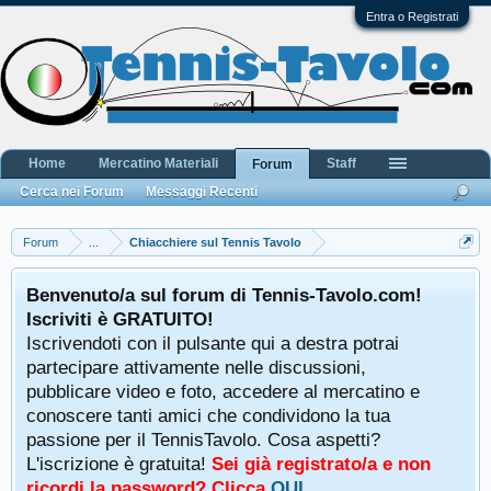
Entra o Registrati
Home
Mercatino Materiali
Staff
Forum
Cerca nei Forum
Messaggi Recenti
Forum
...
Chiacchiere sul Tennis Tavolo
Benvenuto/a sul forum di Tennis-Tavolo.com!
Iscriviti è GRATUITO!
Iscrivendoti con il pulsante qui a destra potrai
partecipare attivamente nelle discussioni,
pubblicare video e foto, accedere al mercatino e
conoscere tanti amici che condividono la tua
passione per il TennisTavolo. Cosa aspetti?
L'iscrizione è gratuita!
Sei già registrato/a e non
ricordi la password? Clicca
QUI
.