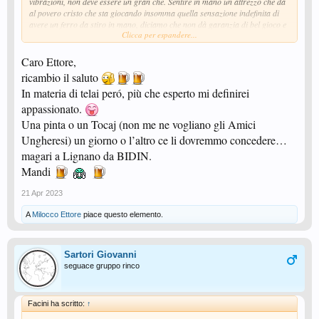
vibrazioni, non deve essere un gran chè. Sentire in mano un attrezzo che dà
al povero cristo che sta giocando insomma quella sensazione indefinita di
avere un ferro da stiro in mano, diciamo che non dà garanzia di bel gioco e
Clicca per espandere...
produttivi risultati. Visti i risultati non lusinghieri nelle ultime prestazioni
della nostra Nazionale azzurra maggiore, non sarebbe il caso di avvalersi
anche noi di un simile misuratore di vibrazioni, oppure rivolgersi
Caro Ettore,
direttamente ai nostri esperti, come il succitato Faccini, che fra l'altro saluto
ricambio il saluto
e saprà sicuramente come si fa. Per intuito, ma anche" a naso" come si suol
In materia di telai peró, più che esperto mi definirei
dire, comunque per esperienza acquisita e senza l'ausilio di strumento
alcuno? Le dobbiam provar tutte, chissà che non ci possa giovare?
appassionato.
Una pinta o un Tocaj (non me ne vogliano gli Amici
ettore
Ungheresi) un giorno o l’altro ce li dovremmo concedere…
magari a Lignano da BIDIN.
Mandi
21 Apr 2023
A
Milocco Ettore
piace questo elemento.
Sartori Giovanni
seguace gruppo rinco
Facini ha scritto:
↑