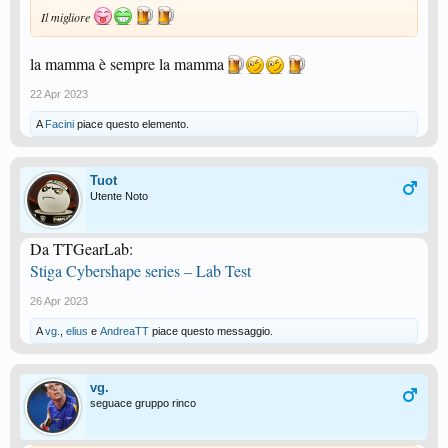
Il migliore
la mamma è sempre la mamma
22 Apr 2023
A
Facini
piace questo elemento.
Tuot
Utente Noto
Da TTGearLab:
Stiga Cybershape series – Lab Test
26 Apr 2023
A
vg.
,
elius
e
AndreaTT
piace questo messaggio.
vg.
seguace gruppo rinco