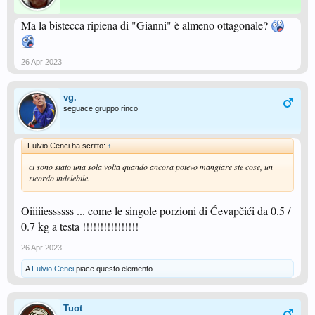
Ma la bistecca ripiena di "Gianni" è almeno ottagonale?
26 Apr 2023
vg.
seguace gruppo rinco
Fulvio Cenci ha scritto:
↑
ci sono stato una sola volta quando ancora potevo mangiare ste cose, un
ricordo indelebile.
Oiiiiiessssss ... come le singole porzioni di Ćevapčići da 0.5 /
0.7 kg a testa !!!!!!!!!!!!!!!!
26 Apr 2023
A
Fulvio Cenci
piace questo elemento.
Tuot