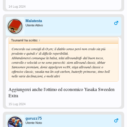
14 Lug 2024
Malatesta
Utente Attivo
Tsunami! ha scritto:
↑
Concordo sui consigli di Ozen; il diablo senso però non credo sia più
prodotto e quindi e' di difficile reperibilità.
Abbandonerei comunque la balsa, telai allround/off- dal buon tocco,
controllo e velocità ce ne sono parecchi: xiom allround classic, tibhar
Samsonov premium, donic appelgren wc89, stiga allround classic o
offensive classic, yasaka ma lin soft carbon, butterfly primorac, timo boll
nelle varie declinazioni, e molti altri
Aggiungerei anche l'ottimo ed economico Yasaka Sweeden
Extra
15 Lug 2024
guruzz75
Utente Noto