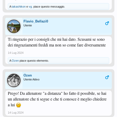
A
takashikon
e
vg.
piace questo messaggio.
Flavio_Bellazi0
Utente
Ti ringrazio per i consigli che mi hai dato. Scusami se sono
dei ringraziamenti freddi ma non so come fare diversamente
14 Lug 2024
A
Ozen
piace questo elemento.
Ozen
Utente Attivo
Prego! Da allenatore "a distanza" ho fatto il possibile, se hai
un allenatore che ti segue e che ti conosce è meglio chiedere
a lui
14 Lug 2024