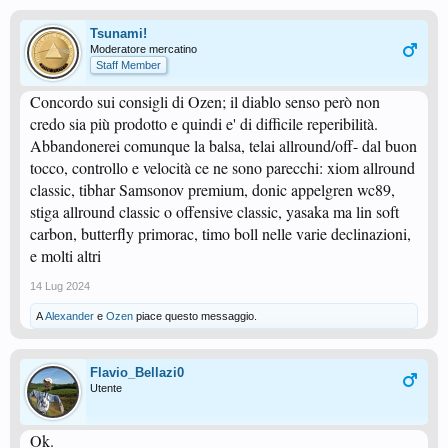
Tsunami!
Moderatore mercatino
Staff Member
Concordo sui consigli di Ozen; il diablo senso però non
credo sia più prodotto e quindi e' di difficile reperibilità.
Abbandonerei comunque la balsa, telai allround/off- dal buon
tocco, controllo e velocità ce ne sono parecchi: xiom allround
classic, tibhar Samsonov premium, donic appelgren wc89,
stiga allround classic o offensive classic, yasaka ma lin soft
carbon, butterfly primorac, timo boll nelle varie declinazioni,
e molti altri
14 Lug 2024
A
Alexander
e
Ozen
piace questo messaggio.
Flavio_Bellazi0
Utente
Ok.