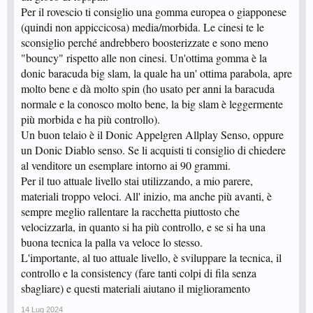
Per il rovescio ti consiglio una gomma europea o giapponese
(quindi non appiccicosa) media/morbida. Le cinesi te le
sconsiglio perché andrebbero boosterizzate e sono meno
"bouncy" rispetto alle non cinesi. Un'ottima gomma è la
donic baracuda big slam, la quale ha un' ottima parabola, apre
molto bene e dà molto spin (ho usato per anni la baracuda
normale e la conosco molto bene, la big slam è leggermente
più morbida e ha più controllo).
Un buon telaio è il Donic Appelgren Allplay Senso, oppure
un Donic Diablo senso. Se li acquisti ti consiglio di chiedere
al venditore un esemplare intorno ai 90 grammi.
Per il tuo attuale livello stai utilizzando, a mio parere,
materiali troppo veloci. All' inizio, ma anche più avanti, è
sempre meglio rallentare la racchetta piuttosto che
velocizzarla, in quanto si ha più controllo, e se si ha una
buona tecnica la palla va veloce lo stesso.
L'importante, al tuo attuale livello, è sviluppare la tecnica, il
controllo e la consistency (fare tanti colpi di fila senza
sbagliare) e questi materiali aiutano il miglioramento
14 Lug 2024