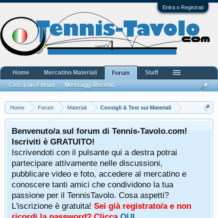
Entra o Registrati
Home
Mercatino Materiali
Staff
Forum
Cerca nei Forum
Messaggi Recenti
Home
Forum
Materiali
Consigli & Test sui Materiali
Benvenuto/a sul forum di Tennis-Tavolo.com!
Iscriviti è GRATUITO!
Iscrivendoti con il pulsante qui a destra potrai
partecipare attivamente nelle discussioni,
pubblicare video e foto, accedere al mercatino e
conoscere tanti amici che condividono la tua
passione per il TennisTavolo. Cosa aspetti?
L'iscrizione è gratuita!
Sei già registrato/a e non
ricordi la password? Clicca
QUI
.