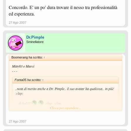
Concordo. E' un po' dura trovare il nesso tra professionalità
ed esperienza.
27 Ago 2007
Dr.Pimple
Sminellatore
Boomerang ha scritto:
↑
Mitty83 e Marci
- - -
Fonta05 ha scritto:
↑
..nota di merito anche a Dr. Pimple.. il suo avatar ha qualcosa..
in più!
:clap:
... di lui!!!!
:clap: :clap:
Clicca per espandere...
non sarai anche tu di quelli candelotto grande miccia corta?
27 Ago 2007