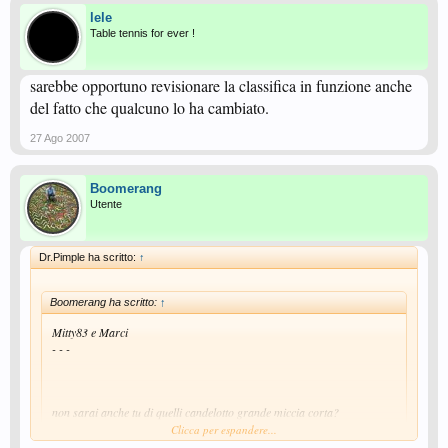
lele
Table tennis for ever !
sarebbe opportuno revisionare la classifica in funzione anche
del fatto che qualcuno lo ha cambiato.
27 Ago 2007
Boomerang
Utente
Dr.Pimple ha scritto:
↑
Boomerang ha scritto:
↑
Mitty83 e Marci
- - -
non sarai anche tu di quelli candelotto grande miccia corta?
Clicca per espandere...