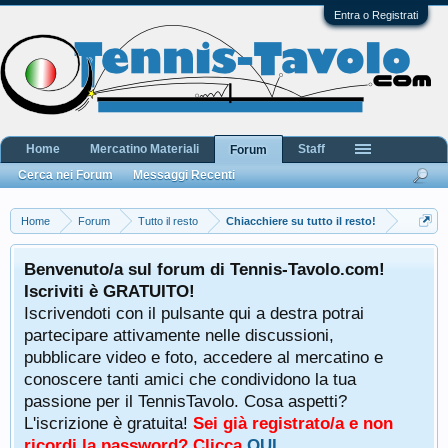
Entra o Registrati
Home
Mercatino Materiali
Staff
Forum
Cerca nei Forum
Messaggi Recenti
Home
Forum
Tutto il resto
Chiacchiere su tutto il resto!
Benvenuto/a sul forum di Tennis-Tavolo.com!
Iscriviti è GRATUITO!
Iscrivendoti con il pulsante qui a destra potrai
partecipare attivamente nelle discussioni,
pubblicare video e foto, accedere al mercatino e
conoscere tanti amici che condividono la tua
passione per il TennisTavolo. Cosa aspetti?
L'iscrizione è gratuita!
Sei già registrato/a e non
ricordi la password? Clicca
QUI
.