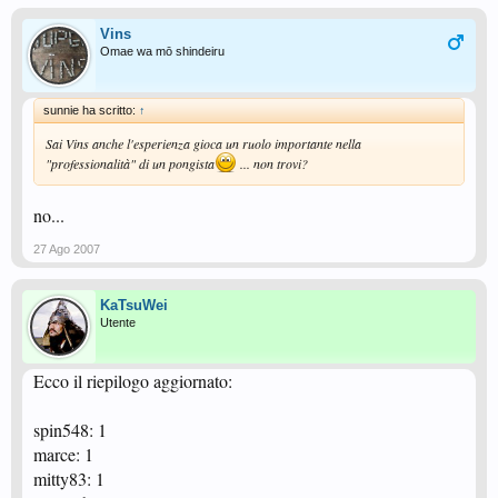
Vins
Omae wa mō shindeiru
sunnie ha scritto:
↑
Sai Vins anche l'esperienza gioca un ruolo importante nella
"professionalità" di un pongista
... non trovi?
no...
27 Ago 2007
KaTsuWei
Utente
Ecco il riepilogo aggiornato:
spin548: 1
marce: 1
mitty83: 1