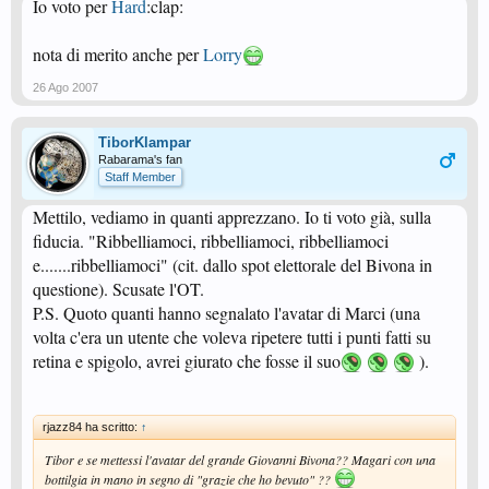
Io voto per
Hard
:clap:
nota di merito anche per
Lorry
26 Ago 2007
TiborKlampar
Rabarama's fan
Staff Member
Mettilo, vediamo in quanti apprezzano. Io ti voto già, sulla
fiducia. "Ribbelliamoci, ribbelliamoci, ribbelliamoci
e.......ribbelliamoci" (cit. dallo spot elettorale del Bivona in
questione). Scusate l'OT.
P.S. Quoto quanti hanno segnalato l'avatar di Marci (una
volta c'era un utente che voleva ripetere tutti i punti fatti su
retina e spigolo, avrei giurato che fosse il suo
).
rjazz84 ha scritto:
↑
Tibor e se mettessi l'avatar del grande Giovanni Bivona?? Magari con una
bottilgia in mano in segno di "grazie che ho bevuto" ??