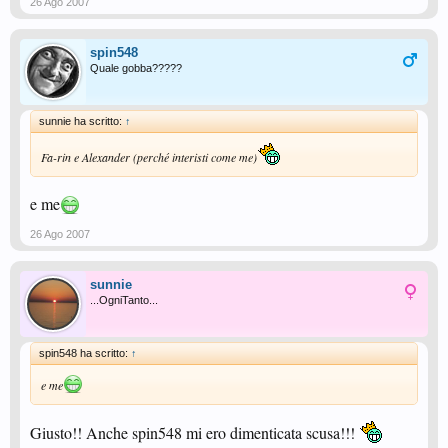
26 Ago 2007
spin548
Quale gobba?????
sunnie ha scritto:
↑
Fa-rin e Alexander (perché interisti come me)
e me
26 Ago 2007
sunnie
...OgniTanto...
spin548 ha scritto:
↑
e me
Giusto!! Anche spin548 mi ero dimenticata scusa!!!