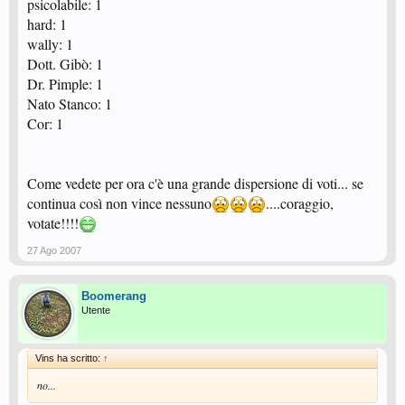
psicolabile: 1
hard: 1
wally: 1
Dott. Gibò: 1
Dr. Pimple: 1
Nato Stanco: 1
Cor: 1
Come vedete per ora c'è una grande dispersione di voti... se
continua così non vince nessuno
....coraggio,
votate!!!!
27 Ago 2007
Boomerang
Utente
Vins ha scritto:
↑
no...