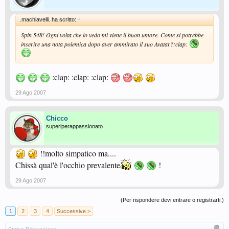
.machiavelli. ha scritto:
↑
Spin 548! Ogni volta che lo vedo mi viene il buon umore. Come si potrebbe
inserire una nota polemica dopo aver ammirato il suo Avatar?:clap:
:clap: :clap: :clap:
29 Ago 2007
Chicco
superiperappassionato
!!molto simpatico ma....
Chissà qual'è l'occhio prevalente
!
29 Ago 2007
(Per rispondere devi entrare o registrarti.)
1
2
3
4
Successive >