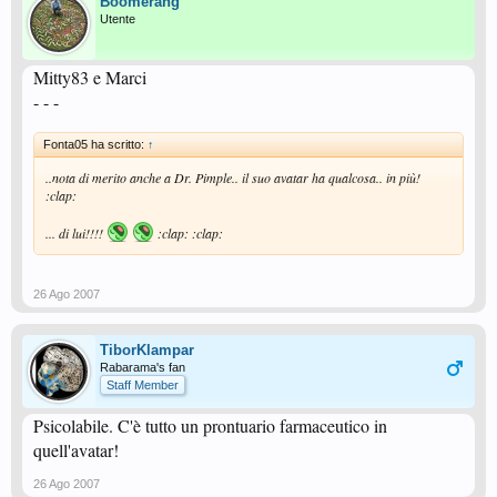
Boomerang
Utente
Mitty83 e Marci
- - -
Fonta05 ha scritto:
↑
..nota di merito anche a Dr. Pimple.. il suo avatar ha qualcosa..
in più!
:clap:
... di lui!!!!
:clap: :clap:
26 Ago 2007
TiborKlampar
Rabarama's fan
Staff Member
Psicolabile. C'è tutto un prontuario farmaceutico in
quell'avatar!
26 Ago 2007