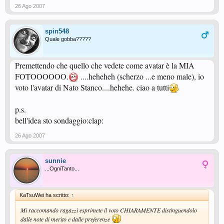
26 Ago 2007
spin548
Quale gobba?????
Premettendo che quello che vedete come avatar è la MIA
FOTOOOOOO.
....heheheh (scherzo ...e meno male), io
voto l'avatar di Nato Stanco....hehehe. ciao a tutti
p.s.
bell'idea sto sondaggio:clap:
26 Ago 2007
sunnie
...OgniTanto...
KaTsuWei ha scritto:
↑
Mi raccomando ragazzi esprimete il voto CHIARAMENTE distinguendolo
dalle note di merito e dalle preferenze