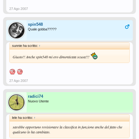
Che permaloso! .... e invidioso!
27 Ago 2007
spin548
Quale gobba?????
sunnie ha scritto:
↑
Giusto!! Anche spin548 mi ero dimenticata scusa!!!
27 Ago 2007
radici74
Nuovo Utente
lele ha scritto:
↑
sarebbe opportuno revisionare la classifica in funzione anche del fatto che
qualcuno lo ha cambiato.