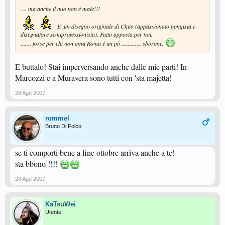
.... ma anche il mio non è male!!!
E' un disegno originale di Chito (appassionato pongista e
disegnatore semiprofessionista). Fatto apposta per noi.
....... forse per chi non ama Roma è un pò ............. sborone.
E buttalo! Stai imperversando anche dalle mie parti! In
Marcozzi e a Muravera sono tutti con 'sta majetta!
28 Ago 2007
rommel
Bruno Di Folco
se ti comporti bene a fine ottobre arriva anche a te!
sta bbono !!!!
28 Ago 2007
KaTsuWei
Utente