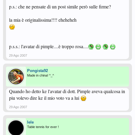
p.s.: che ne pensate di un post simile però sulle firme?
la mia è originalissima!!!! eheheheh
p.s.s.: l'avatar di pimple....è troppo rosa....
29 Ago 2007
Pongista92
Made in china! ^_^
Quando ho detto ke l'avatar di dott. Pimple aveva qualcosa in
piu volevo dire ke il mio voto va a lui
29 Ago 2007
lele
Table tennis for ever !