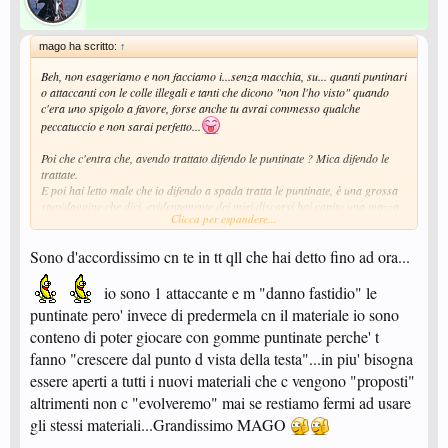
mago ha scritto:
↑
Beh, non esageriamo e non facciamo i...senza macchia, su... quanti puntinari
o attaccanti con le colle illegali e tanti che dicono "non l'ho visto" quando
c'era uno spigolo a favore, forse anche tu avrai commesso qualche
peccatuccio e non sarai perfetto...
Poi che c'entra che, avendo trattato difendo le puntinate ? Mica difendo le
trattate.
E poi hai letto male che io difendo a spada tratta le puntinate, è una grossa
stupidaggine che dici, evidentemente dei miei discorsi hai capito una mazza.
Clicca per espandere...
Io dico che non è un bel gioco, invece.
Sono d'accordissimo cn te in tt qll che hai detto fino ad ora...
Ma dico anche che, mia personale opinione, male non fa, ci si abitua e
consente ai vecchietti e ai privi di ...scuola di rimanere competitivi e ai
ragazzini di usare di più la testa, ed è un bene. I cinesi, invece di piangere, si
io sono 1 attaccante e m "danno fastidio" le
allenano con tutti i tipi di gomme, anti, medi. lunghi, corti...larghi,
puntinate pero' invece di predermela cn il materiale io sono
stratti...vetrificate...Bisogna distinguere tra difendere le puntinate e difendere
conteno di poter giocare con gomme puntinate perche' t
le trattate, soprattutto e sul fatto che sono un nn gioco e dovrebbero essere
eliminate, è un'opinione tua, dovresti sottolinearlo, non dirlo come una
fanno "crescere dal punto d vista della testa"...in piu' bisogna
verità imperscrutabile a cui tutti dobbiamo credere.
essere aperti a tutti i nuovi materiali che c vengono "proposti"
altrimenti non c "evolveremo" mai se restiamo fermi ad usare
gli stessi materiali...Grandissimo MAGO