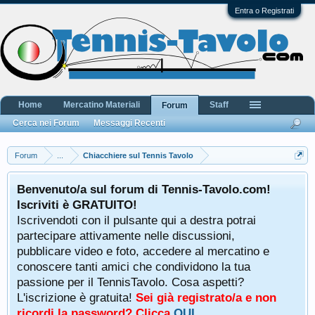
Entra o Registrati
Home
Mercatino Materiali
Staff
Forum
Cerca nei Forum
Messaggi Recenti
Forum
...
Chiacchiere sul Tennis Tavolo
Benvenuto/a sul forum di Tennis-Tavolo.com!
Iscriviti è GRATUITO!
Iscrivendoti con il pulsante qui a destra potrai
partecipare attivamente nelle discussioni,
pubblicare video e foto, accedere al mercatino e
conoscere tanti amici che condividono la tua
passione per il TennisTavolo. Cosa aspetti?
L'iscrizione è gratuita!
Sei già registrato/a e non
ricordi la password? Clicca
QUI
.