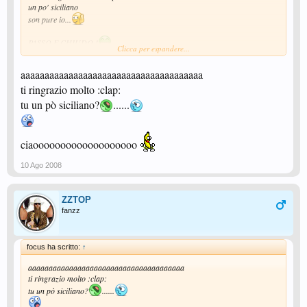
un po' siciliano
son pure io...
PASSO E CHIUDO !
Clicca per espandere...
I WON'T BE ONLINE NEXT WEEK
aaaaaaaaaaaaaaaaaaaaaaaaaaaaaaaaaaaaaa
ti ringrazio molto :clap:
zzeleisuoi301branidiitunes
tu un pò siciliano?
......
ciaooooooooooooooooooo
10 Ago 2008
ZZTOP
fanzz
focus ha scritto:
↑
aaaaaaaaaaaaaaaaaaaaaaaaaaaaaaaaaaaaaa
ti ringrazio molto :clap:
tu un pò siciliano?
......