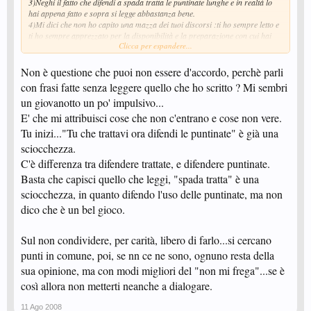
3)Neghi il fatto che difendi a spada tratta le puntinate lunghe e in realtà lo
hai appena fatto e sopra si legge abbastanza bene.
4)Mi dici che non ho capito una mazza dei tuoi discorsi :ti ho sempre letto e
ti ho sempre apprezzato per la disponibilità e la preparazione con cui hai
Clicca per espandere...
trattato molti argomenti.Se poi uno che per una volta che non è d'accordo
con te non capisce una mazza,allora se c'è uno che non capisce una mazza
quello sei tu.
Non è questione che puoi non essere d'accordo, perchè parli
4)Il fatto che tu non condivida la mia opinione (che è tra l'altro quella di
con frasi fatte senza leggere quello che ho scritto ? Mi sembri
molti altri) sulle puntinate a me non frega niente mi tengo la mia opinione.
un giovanotto un po' impulsivo...
E' che mi attribuisci cose che non c'entrano e cose non vere.
Tu inizi..."Tu che trattavi ora difendi le puntinate" è già una
sciocchezza.
C'è differenza tra difendere trattate, e difendere puntinate.
Basta che capisci quello che leggi, "spada tratta" è una
sciocchezza, in quanto difendo l'uso delle puntinate, ma non
dico che è un bel gioco.
Sul non condividere, per carità, libero di farlo...si cercano
punti in comune, poi, se nn ce ne sono, ognuno resta della
sua opinione, ma con modi migliori del "non mi frega"...se è
così allora non metterti neanche a dialogare.
11 Ago 2008