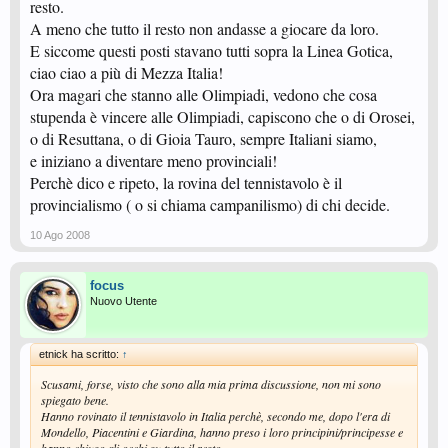
resto.
A meno che tutto il resto non andasse a giocare da loro.
E siccome questi posti stavano tutti sopra la Linea Gotica,
ciao ciao a più di Mezza Italia!
Ora magari che stanno alle Olimpiadi, vedono che cosa
stupenda è vincere alle Olimpiadi, capiscono che o di Orosei,
o di Resuttana, o di Gioia Tauro, sempre Italiani siamo,
e iniziano a diventare meno provinciali!
Perchè dico e ripeto, la rovina del tennistavolo è il
provincialismo ( o si chiama campanilismo) di chi decide.
10 Ago 2008
focus
Nuovo Utente
etnick ha scritto:
↑
Scusami, forse, visto che sono alla mia prima discussione, non mi sono
spiegato bene.
Hanno rovinato il tennistavolo in Italia perchè, secondo me, dopo l'era di
Mondello, Piacentini e Giardina, hanno preso i loro principini/principesse e