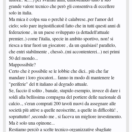
grande valore tecnico che però gli consentiva di eccellere
solo in italia.
Ma mica è colpa sua o perchè è calabrese..per l'amor del
cielo; solo pare ingiustificatoil fatto che in tutti questi anni di
federazione , in un paese sviluppato (a dettadell'attuale
premier..) come l'italia, specie in ambito sportivo, non! si
riesca a tirar fuori un giocatore , da un qualsiasi! parallelo,
che entri stabilmente , chessò..(mi accontenterei...) nei primi
50 del mondo...
Mappossibile?
Certo che è possibile se le lobbie che dici.. più che far
mandare i loro giocatori... fanno in modo di mantenere le
"periferie" del tt italiano al degrado attuale.
Se, faccio il solito , banale, stupido esempio, invece di dare i
soldi alla bellissima compagna del portiere delle nazionale di
calcio.., s'eran comprati 200 tavoli nuovi da assegnare alle
società più attive a quelle neoiscritte, a quelle in difficoltà! ,
soprattutto! ,secondo me , si faceva un migliore investimento.
Ma è solo una opinone...
Restiamo perciò a scelte tecnico-organizzative sbagliate