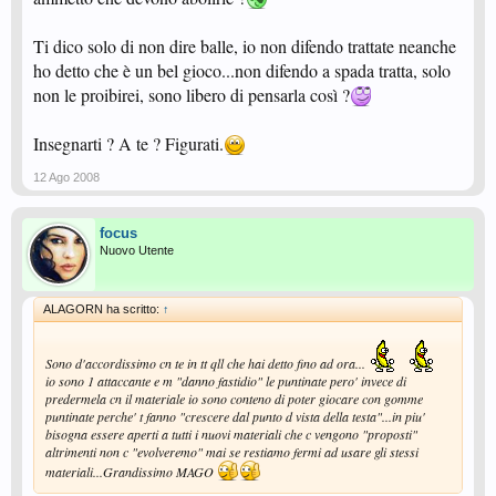
Ti dico solo di non dire balle, io non difendo trattate neanche
ho detto che è un bel gioco...non difendo a spada tratta, solo
non le proibirei, sono libero di pensarla così ?
Insegnarti ? A te ? Figurati.
12 Ago 2008
focus
Nuovo Utente
ALAGORN ha scritto:
↑
Sono d'accordissimo cn te in tt qll che hai detto fino ad ora...
io sono 1 attaccante e m "danno fastidio" le puntinate pero' invece di
predermela cn il materiale io sono conteno di poter giocare con gomme
puntinate perche' t fanno "crescere dal punto d vista della testa"...in piu'
bisogna essere aperti a tutti i nuovi materiali che c vengono "proposti"
altrimenti non c "evolveremo" mai se restiamo fermi ad usare gli stessi
materiali...Grandissimo MAGO