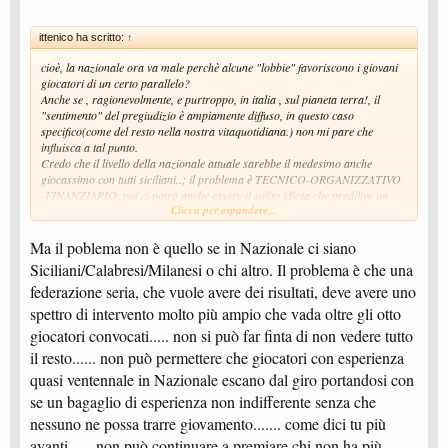
ittenico ha scritto:
↑
cioè, la nazionale ora va male perchè alcune "lobbie" favoriscono i giovani
giocatori di un certo parallelo?
Anche se , ragionevolmente, e purtroppo, in italia , sul pianeta terra!, il
"sentimento" del pregiudizio è ampiamente diffuso, in questo caso
specifico(come del resto nella nostra vitaquotidiana.) non mi pare che
influisca a tal punto.
Credo che il livello della nazionale attuale sarebbe il medesimo anche
giocassimo con tutti siciliani..; il problema è TECNICO-ORGANIZZATIVO
-FINANZIARIO, poi ci potrà anche essere il solito idiota che predilige un
Clicca per espandere...
accento per un altro... ma il livello italiano nel mondo, estremamente basso,
non credo proprio dipenda daquesto.. o , solo da questo.
Ma il poblema non è quello se in Nazionale ci siano
Siciliani/Calabresi/Milanesi o chi altro. Il problema è che una
federazione seria, che vuole avere dei risultati, deve avere uno
spettro di intervento molto più ampio che vada oltre gli otto
giocatori convocati..... non si può far finta di non vedere tutto
il resto...... non può permettere che giocatori con esperienza
quasi ventennale in Nazionale escano dal giro portandosi con
se un bagaglio di esperienza non indifferente senza che
nessuno ne possa trarre giovamento....... come dici tu più
avanti ..... non può continuare a premiare chi non ha più