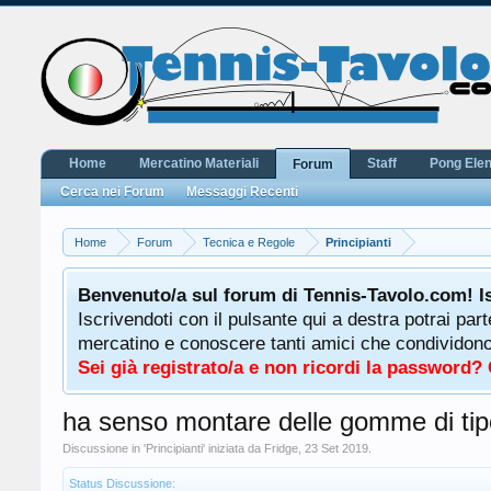
Home
Mercatino Materiali
Staff
Pong Ele
Forum
Cerca nei Forum
Messaggi Recenti
Home
Forum
Tecnica e Regole
Principianti
Benvenuto/a sul forum di Tennis-Tavolo.com! I
Iscrivendoti con il pulsante qui a destra potrai par
mercatino e conoscere tanti amici che condividono l
Sei già registrato/a e non ricordi la password?
ha senso montare delle gomme di tipo 
Discussione in '
Principianti
' iniziata da
Fridge
,
23 Set 2019
.
Status Discussione: