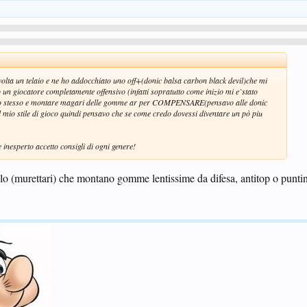
volta un telaio e ne ho addocchiato uno off+(donic balsa carbon black devil)che mi
un giocatore completamente offensivo (infatti sopratutto come inizio mi e`stato
o lo stesso e montare magari delle gomme ar per COMPENSARE(pensavo alle donic
l mio stile di gioco quindi pensavo che se come credo dovessi diventare un pò piu
 inesperto accetto consigli di ogni genere!
volo (murettari) che montano gomme lentissime da difesa, antitop o punti