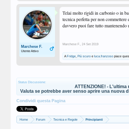
Telai molto rigidi in carbonio o in b
tecnica perfetta per non commettere er
davvero puoi fare tutto mantenendo un 
Marchese F.
,
24 Set 2019
Marchese F.
Utente Attivo
A
Fridge
,
Più scuro
e
luca.franzoso
piace ques
Status Discussione:
ATTENZIONE! - L'ultima r
Valuta se potrebbe aver senso aprire una nuova di
Condividi questa Pagina
Home
Forum
Tecnica e Regole
Principianti