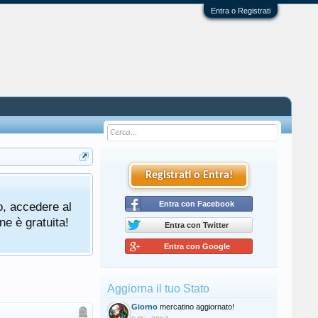
Entra o Registrati
Registrati o Entra!
o, accedere al
Entra con Facebook
ne è gratuita!
Entra con Twitter
Entra con Google
Aggiorna il tuo Stato
Giorno
mercatino aggiornato!