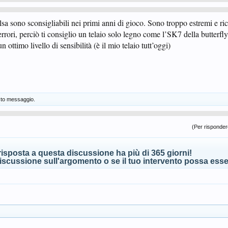
alsa sono sconsigliabili nei primi anni di gioco. Sono troppo estremi e r
rori, perciò ti consiglio un telaio solo legno come l’SK7 della butterfly
ottimo livello di sensibilità (è il mio telaio tutt’oggi)
to messaggio.
(Per rispondere
isposta a questa discussione ha più di 365 giorni!
scussione sull'argomento o se il tuo intervento possa esser