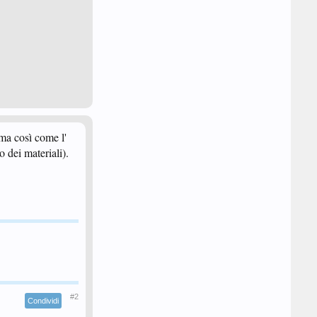
ema così come l'
o dei materiali).
#2
Condividi