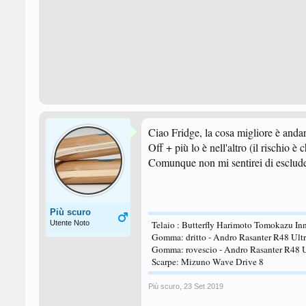
Ciao Fridge, la cosa migliore è andar
Off + più lo è nell'altro (il rischio 
Comunque non mi sentirei di escluder
Più scuro
Utente Noto
Telaio : Butterfly Harimoto Tomokazu Inn
Gomma: dritto - Andro Rasanter R48 Ult
Gomma: rovescio - Andro Rasanter R48 
Scarpe: Mizuno Wave Drive 8
Più scuro
,
23 Set 2019