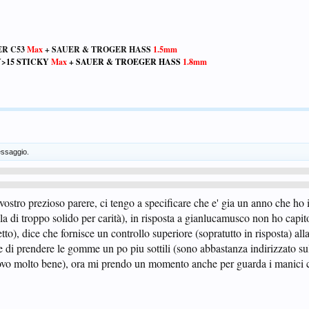
ER C53
Max
+ SAUER & TROGER HASS
1.5mm
V>15 STICKY
Max
+ SAUER & TROEGER HASS
1.8mm
ssaggio.
l vostro prezioso parere, ci tengo a specificare che e' gia un anno che ho 
a di troppo solido per carità), in risposta a gianlucamusco non ho capit
to), dice che fornisce un controllo superiore (sopratutto in risposta) all
re di prendere le gomme un po piu sottili (sono abbastanza indirizzato su
rovo molto bene), ora mi prendo un momento anche per guarda i manici 