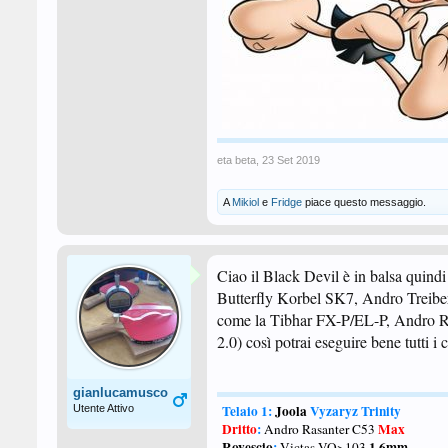
eta beta
,
23 Set 2019
A
Mikiol
e
Fridge
piace questo messaggio.
Ciao il Black Devil è in balsa quindi 
Butterfly Korbel SK7, Andro Treiber 
come la Tibhar FX-P/EL-P, Andro R
2.0) così potrai eseguire bene tutti 
gianlucamusco
Telaio
1:
Joola
Vyzaryz Trinity
Utente Attivo
Dritto
:
Max
Andro Rasanter C53
Rovescio
:
1.6mm
Victas VO>103