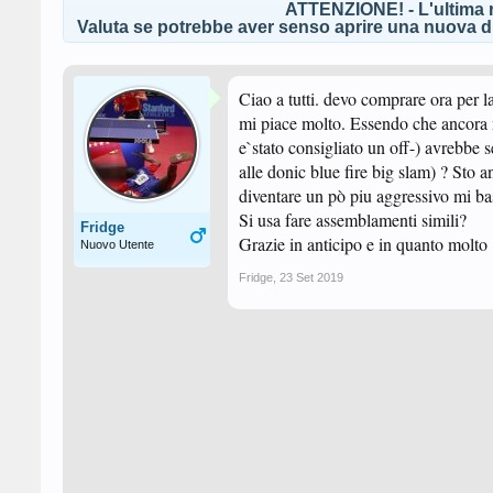
ATTENZIONE! - L'ultima r
Valuta se potrebbe aver senso aprire una nuova di
Ciao a tutti. devo comprare ora per 
mi piace molto. Essendo che ancora n
e`stato consigliato un off-) avreb
alle donic blue fire big slam) ? Sto 
diventare un pò piu aggressivo mi 
Si usa fare assemblamenti simili?
Fridge
Grazie in anticipo e in quanto molto 
Nuovo Utente
Fridge
,
23 Set 2019