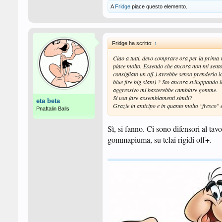
A
Fridge
piace questo elemento.
Fridge ha scritto:
↑
Ciao a tutti. devo comprare ora per la prima 
piace molto. Essendo che ancora non mi sento 
consigliato un off-) avrebbe senso prenderl
blue fire big slam) ? Sto ancora sviluppando i
aggressivo mi basterebbe cambiare gomme.
Si usa fare assemblamenti simili?
eta beta
Grazie in anticipo e in quanto molto "fresco" e
Pnaftalin Balls
Sì, si fanno. Ci sono difensori al ta
gommapiuma, su telai rigidi off+.