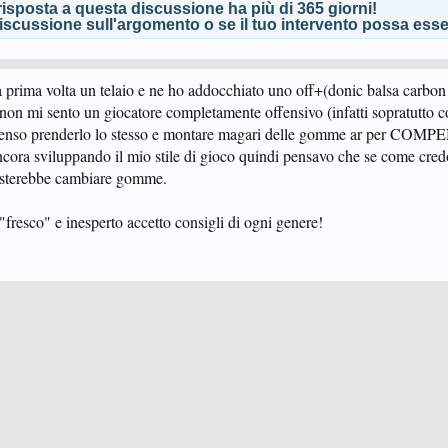
isposta a questa discussione ha più di 365 giorni!
scussione sull'argomento o se il tuo intervento possa esser
la prima volta un telaio e ne ho addocchiato uno off+(donic balsa carbon
on mi sento un giocatore completamente offensivo (infatti sopratutto c
be senso prenderlo lo stesso e montare magari delle gomme ar per CO
ancora sviluppando il mio stile di gioco quindi pensavo che se come cred
basterebbe cambiare gomme.
"fresco" e inesperto accetto consigli di ogni genere!