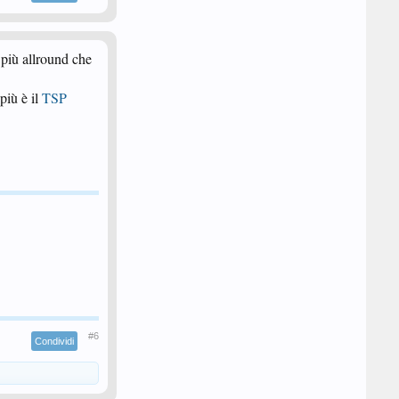
 più allround che
più è il
TSP
#6
Condividi