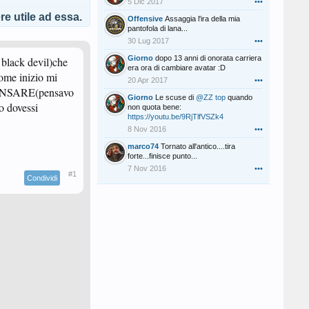
5 Dic 2017
•••
e utile ad essa.
Offensive
Assaggia l'ira della mia
pantofola di lana...
30 Lug 2017
•••
Giorno
dopo 13 anni di onorata carriera
 black devil)che
era ora di cambiare avatar :D
ome inizio mi
20 Apr 2017
•••
MPENSARE(pensavo
Giorno
Le scuse di
@ZZ top
quando
o dovessi
non quota bene:
https://youtu.be/9RjTlfVSZk4
8 Nov 2016
•••
marco74
Tornato all'antico....tira
forte...finisce punto...
7 Nov 2016
•••
#1
Condividi