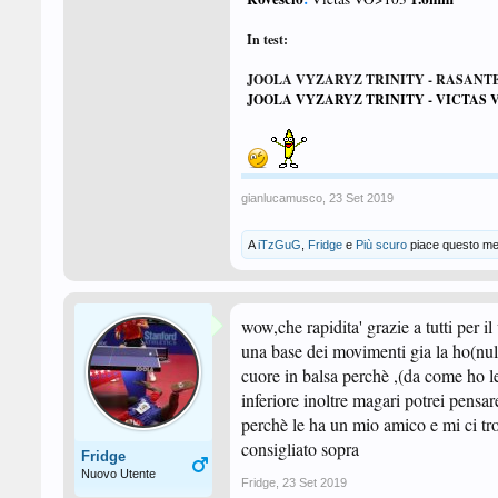
In test:
JOOLA VYZARYZ TRINITY - RASANT
JOOLA VYZARYZ TRINITY - VICTAS 
gianlucamusco
,
23 Set 2019
A
iTzGuG
,
Fridge
e
Più scuro
piace questo me
wow,che rapidita' grazie a tutti per i
una base dei movimenti gia la ho(null
cuore in balsa perchè ,(da come ho let
inferiore inoltre magari potrei pensa
perchè le ha un mio amico e mi ci t
consigliato sopra
Fridge
Nuovo Utente
Fridge
,
23 Set 2019