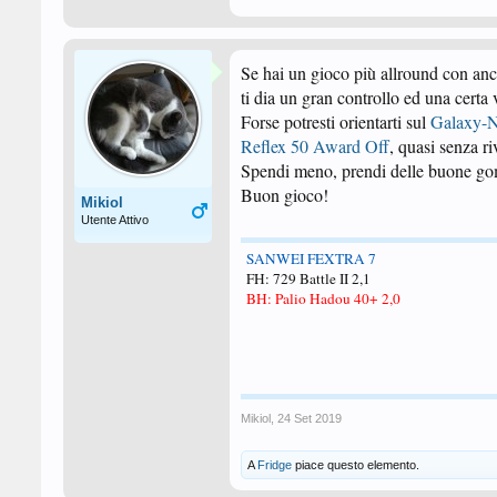
Se hai un gioco più allround con anc
ti dia un gran controllo ed una certa 
Forse potresti orientarti sul
Galaxy-
Reflex 50 Award Off
, quasi senza ri
Spendi meno, prendi delle buone gomm
Buon gioco!
Mikiol
Utente Attivo
SANWEI FEXTRA 7
FH: 729 Battle II 2,1
BH: Palio Hadou 40+ 2,0
Mikiol
,
24 Set 2019
A
Fridge
piace questo elemento.