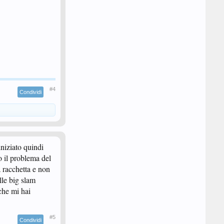
#4
Condividi
iniziato quindi
o il problema del
a racchetta e non
lle big slam
che mi hai
#5
Condividi