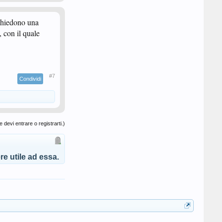
ichiedono una
, con il quale
#7
Condividi
 devi entrare o registrarti.)
e utile ad essa.