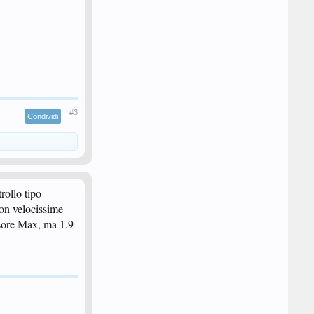
#3
Condividi
rollo tipo
non velocissime
sore Max, ma 1.9-