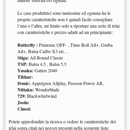
minore velocità e/o rigidità.
Le case produttrici sono tantissime ed ognuna ha le
proprie caratteristiche non è quindi facile consigliare
l’una o l’altra, mi limito solo a riportare una serie di telai
con caratteristiche e prezzo adatti ad un principiante:​
Butterfly :
Primorac OFF- , Timo Boll All+, Gruba
All+, Balsa Carbo X3 etc…
Stiga:
All Round Classic
TSP:
Balsa 4,5 , Balsa 5,5
Yasaka:
Gatien 2040
Tibhar:
Donic:
Appelgren Allplay, Persson Power AR,
Nittaku:
Wonderblade
729:
Blackwhirlwind
Joola:
Cinesi:
Potete approfondire la ricerca o vedere le caratteristiche dei
telai sopra citati nei negozi presenti nella seguente lista: