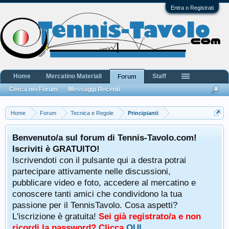
Entra o Registrati
Home
Mercatino Materiali
Staff
Forum
Cerca nei Forum
Messaggi Recenti
Home
Forum
Tecnica e Regole
Principianti
Benvenuto/a sul forum di Tennis-Tavolo.com!
Iscriviti è GRATUITO!
Iscrivendoti con il pulsante qui a destra potrai
partecipare attivamente nelle discussioni,
pubblicare video e foto, accedere al mercatino e
conoscere tanti amici che condividono la tua
passione per il TennisTavolo. Cosa aspetti?
L'iscrizione è gratuita!
Sei già registrato/a e non
ricordi la password? Clicca
QUI
.