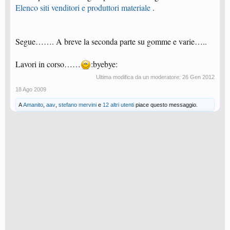
Elenco siti venditori e produttori materiale
.
Segue……. A breve la seconda parte su gomme e varie…..
Lavori in corso……
:byebye:
Ultima modifica da un moderatore:
26 Gen 2012
18 Ago 2009
A
Amanito
,
aav
,
stefano mervini
e
12 altri utenti
piace questo messaggio.