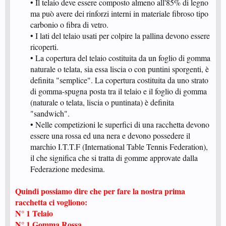
• Il telaio deve essere composto almeno all'85% di legno
ma può avere dei rinforzi interni in materiale fibroso tipo
carbonio o fibra di vetro.
• I lati del telaio usati per colpire la pallina devono essere
ricoperti.
• La copertura del telaio costituita da un foglio di gomma
naturale o telata, sia essa liscia o con puntini sporgenti, è
definita "semplice". La copertura costituita da uno strato
di gomma-spugna posta tra il telaio e il foglio di gomma
(naturale o telata, liscia o puntinata) è definita
"sandwich".
• Nelle competizioni le superfici di una racchetta devono
essere una rossa ed una nera e devono possedere il
marchio I.T.T.F (International Table Tennis Federation),
il che significa che si tratta di gomme approvate dalla
Federazione medesima. ​
Quindi possiamo dire che per fare la nostra prima
racchetta ci vogliono:
N° 1 Telaio
N° 1 Gomma Rossa