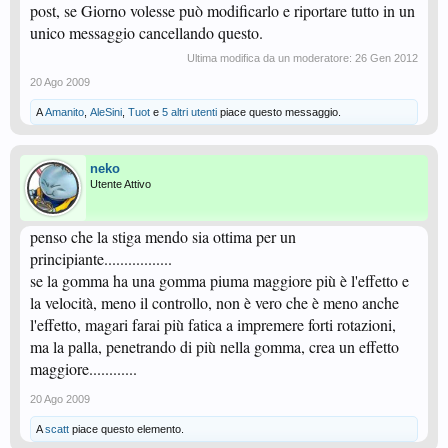
post, se Giorno volesse può modificarlo e riportare tutto in un
unico messaggio cancellando questo.
Ultima modifica da un moderatore:
26 Gen 2012
20 Ago 2009
A
Amanito
,
AleSini
,
Tuot
e
5 altri utenti
piace questo messaggio.
neko
Utente Attivo
penso che la stiga mendo sia ottima per un
principiante.................
se la gomma ha una gomma piuma maggiore più è l'effetto e
la velocità, meno il controllo, non è vero che è meno anche
l'effetto, magari farai più fatica a impremere forti rotazioni,
ma la palla, penetrando di più nella gomma, crea un effetto
maggiore............
20 Ago 2009
A
scatt
piace questo elemento.