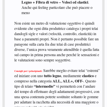
Legno + Fibra di vetro – Veloci ed elastici
.
Anche qui feeling particolare che può piacere o
meno​
Non esiste un metro di valutazione oggettivo è quindi
evidente che ogni ditta produttrice cataloga i propri telai
dandogli sigle e valori (velocità, controllo, elasticità) in
base a parametri propri. Non è pertanto possibile fare un
paragone sulla carta fra due telai di case produttrici
diverse, l’unica prova veramente attendibile è quella fatta
sul campo in prima persona anche perché le sensazioni e
le valutazioni sono sempre soggettive.
Sarebbe meglio evitare telai “estremi”
Consigli per i principianti:
tutto legno
elastico
ed iniziare con uno
, mediamente
e
ALL, ALL+, OFF-
compreso nella categoria
. Questo
“intermedio”
tipo di telaio
vi permetterà con l’andare
del tempo di effettuare degli adattamenti progressivi, con
una spesa contenuta potrete sostituire soltanto le gomme
per adattare la racchetta alla necessità di una maggiore o