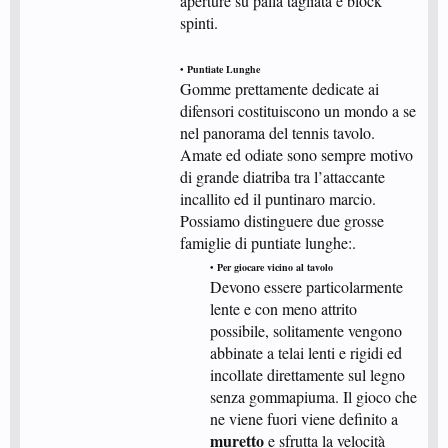
aperture su palla tagliata e block
spinti.
• Puntiate Lunghe
Gomme prettamente dedicate ai
difensori costituiscono un mondo a se
nel panorama del tennis tavolo.
Amate ed odiate sono sempre motivo
di grande diatriba tra l’attaccante
incallito ed il puntinaro marcio.
Possiamo distinguere due grosse
famiglie di puntiate lunghe:.​
• Per giocare vicino al tavolo
Devono essere particolarmente
lente e con meno attrito
possibile, solitamente vengono
abbinate a telai lenti e rigidi ed
incollate direttamente sul legno
senza gommapiuma. Il gioco che
ne viene fuori viene definito a
muretto
e sfrutta la velocità