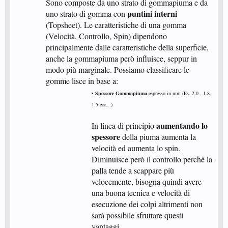
Sono composte da uno strato di gommapiuma e da
puntini interni
uno strato di gomma con
(Topsheet). Le caratteristiche di una gomma
(Velocità, Controllo, Spin) dipendono
principalmente dalle caratteristiche della superficie,
anche la gommapiuma però influisce, seppur in
modo più marginale. Possiamo classificare le
gomme lisce in base a:
• Spessore Gommapiuma
espresso in mm (Es. 2.0 , 1.8,
1.5 ecc…)
aumentando lo
In linea di principio
spessore
della piuma aumenta la
velocità ed aumenta lo spin.
Diminuisce però il controllo perché la
palla tende a scappare più
velocemente, bisogna quindi avere
una buona tecnica e velocità di
esecuzione dei colpi altrimenti non
sarà possibile sfruttare questi
vantaggi.