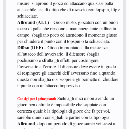
misure, si aprono il gioco ed attaccano qualsiasi palla
attaccabile, sia di dritto che di rovescio con topspin, flip e
schiacciate.​
Allround (ALL)
– Gioco misto, giocatori con un buon
tocco di palla che riescono a mantenere tante palline in
campo, sbagliano poco ed attendono il momento giusto
per chiudere il punto con il topspin o la schiacciata.​
Difesa (DEF)
– Gioco improntato sulla resistenza
all’attacco dell’avversario, il difensore sbaglia
pochissimo e sfrutta gli effetti per costringere
l’avversario all’errore. Il difensore deve essere in grado
di respingere gli attacchi dell’avversario fino a quando
questo non sbaglia o si scopre e gli permette di chiudere
il punto con un’attacco improvviso.​
Siete agli inizi e non avendo un
Consigli per i principianti:
gioco ben definito è impossibile che sappiate con
certezza quale è la tipologia di gioco che fa per voi,
sarebbe quindi consigliabile partire con la tipologia
Allround
, dopo un periodo di gioco sarete voi stessi a