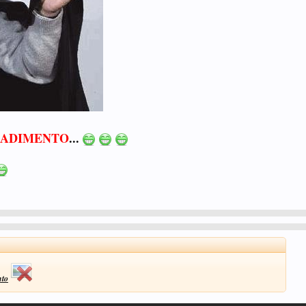
RADIMENTO
...
nto