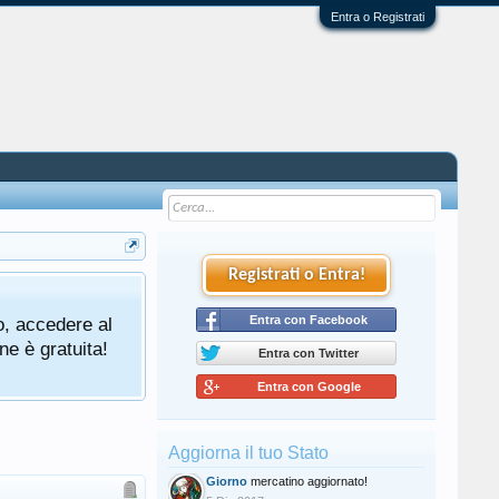
Entra o Registrati
Registrati o Entra!
o, accedere al
Entra con Facebook
ne è gratuita!
Entra con Twitter
Entra con Google
Aggiorna il tuo Stato
Giorno
mercatino aggiornato!