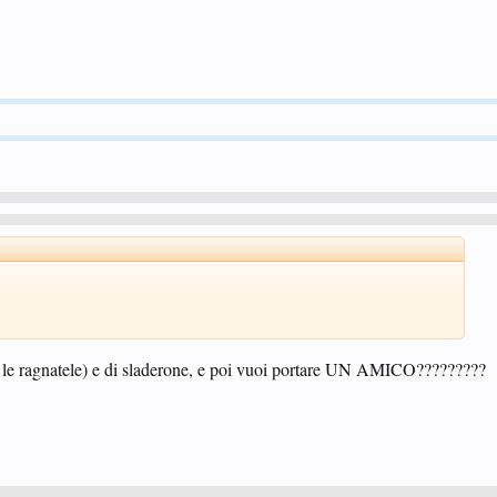
a le ragnatele) e di sladerone, e poi vuoi portare UN AMICO?????????