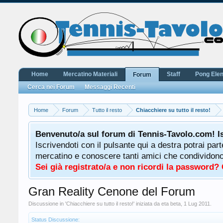
Home
Mercatino Materiali
Staff
Pong Ele
Forum
Cerca nei Forum
Messaggi Recenti
Home
Forum
Tutto il resto
Chiacchiere su tutto il resto!
Benvenuto/a sul forum di Tennis-Tavolo.com! I
Iscrivendoti con il pulsante qui a destra potrai par
mercatino e conoscere tanti amici che condividono l
Sei già registrato/a e non ricordi la password?
Gran Reality Cenone del Forum
Discussione in '
Chiacchiere su tutto il resto!
' iniziata da
eta beta
,
1 Lug 2011
.
Status Discussione: