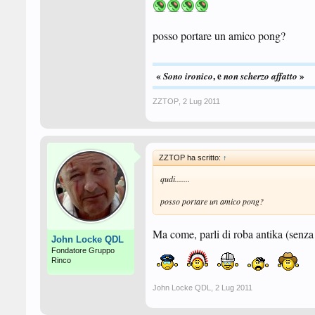
posso portare un amico pong?
«
, e
»
Sono ironico
non scherzo
affatto
ZZTOP
,
2 Lug 2011
ZZTOP ha scritto:
↑
qudi.......
posso portare un amico pong?
Ma come, parli di roba antika (senz
John Locke QDL
Fondatore Gruppo
Rinco
John Locke QDL
,
2 Lug 2011