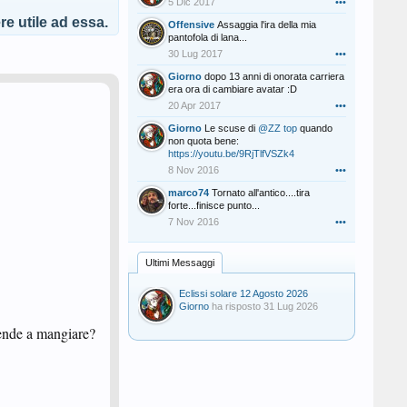
5 Dic 2017
•••
e utile ad essa.
Offensive
Assaggia l'ira della mia
pantofola di lana...
30 Lug 2017
•••
Giorno
dopo 13 anni di onorata carriera
era ora di cambiare avatar :D
20 Apr 2017
•••
Giorno
Le scuse di
@ZZ top
quando
non quota bene:
https://youtu.be/9RjTlfVSZk4
8 Nov 2016
•••
marco74
Tornato all'antico....tira
forte...finisce punto...
7 Nov 2016
•••
Ultimi Messaggi
Eclissi solare 12 Agosto 2026
Giorno
ha risposto
31 Lug 2026
prende a mangiare?