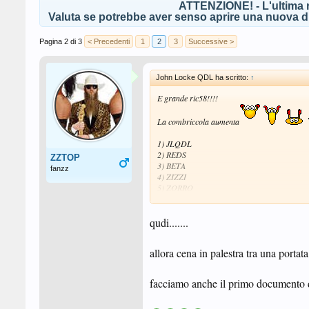
ATTENZIONE! - L'ultima r
Valuta se potrebbe aver senso aprire una nuova di
Pagina 2 di 3
< Precedenti
1
2
3
Successive >
John Locke QDL ha scritto:
↑
E grande ric58!!!!
La combriccola aumenta
1) JLQDL
2) REDS
ZZTOP
3) BETA
fanzz
4) ZIZZI
5) ZORRO
6) RIC58
8)........
qudi.......
9)........
10)........
11)........
allora cena in palestra tra una portata
In preparazione il VIDEO PROMO dell'eve
facciamo anche il primo documento do