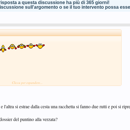
isposta a questa discussione ha più di 365 giorni!
scussione sull'argomento o se il tuo intervento possa esser
Clicca per espandere...
 e l'altra si estrae dalla cesta una racchetta si fanno due rutti e poi si ri
nto
(che attende data e luogo definitivo..)
ssier del puntino alla verzata?