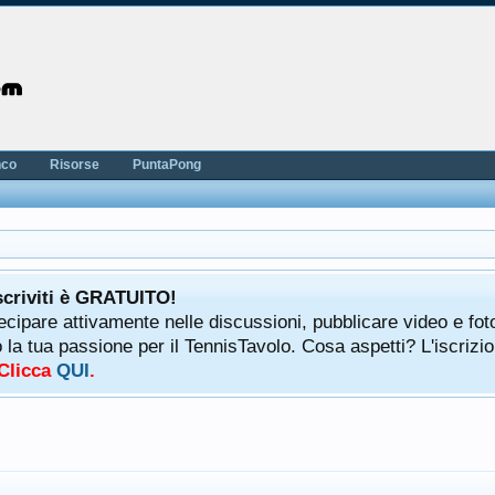
nco
Risorse
PuntaPong
scriviti è GRATUITO!
tecipare attivamente nelle discussioni, pubblicare video e fot
a tua passione per il TennisTavolo. Cosa aspetti? L'iscrizio
 Clicca
QUI
.