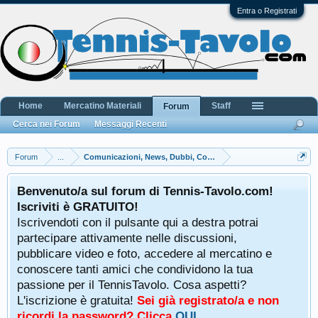
Entra o Registrati
Home
Mercatino Materiali
Staff
Forum
Cerca nei Forum
Messaggi Recenti
Forum
...
Comunicazioni, News, Dubbi, Commenti e Lamentele
Benvenuto/a sul forum di Tennis-Tavolo.com!
Iscriviti è GRATUITO!
Iscrivendoti con il pulsante qui a destra potrai
partecipare attivamente nelle discussioni,
pubblicare video e foto, accedere al mercatino e
conoscere tanti amici che condividono la tua
passione per il TennisTavolo. Cosa aspetti?
L'iscrizione è gratuita!
Sei già registrato/a e non
ricordi la password? Clicca
QUI
.