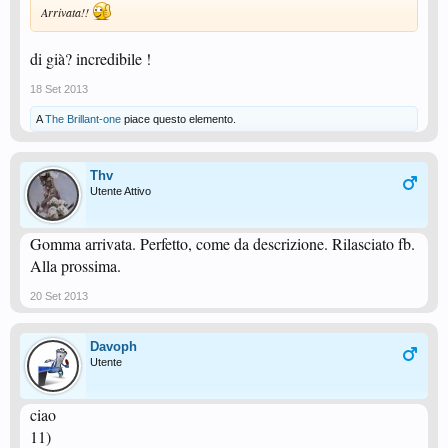
Arrivata!!
di già? incredibile !
18 Set 2013
A
The Brillant-one
piace questo elemento.
Thv
Utente Attivo
Gomma arrivata. Perfetto, come da descrizione. Rilasciato fb.
Alla prossima.
20 Set 2013
Davoph
Utente
ciao
11)