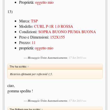
Proprietà:
oggetto mio
13)
Marca:
TSP
Modello:
CURL P-1R 1.0 ROSSA
Condizioni:
SOPRA BUONO PIUMA BUONA
Peso e Dimensioni:
152X155
Prezzo:
11
proprietà:
oggetto mio
--- Messaggio Unito Automaticamente,
17 Set 2013
---
Thv ha scritto:
↑
Ricarica effettuata per reflectoid 1,5.
ciao,
gomma spedita !
--- Messaggio Unito Automaticamente,
17 Set 2013
---
The Brillant-one ha scritto:
↑