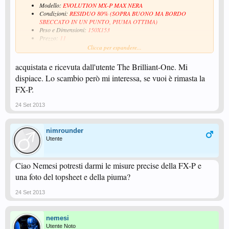
Modello:
EVOLUTION MX-P MAX NERA
Condizioni:
RESIDUO 80% (SOPRA BUONO MA BORDO
SBECCATO IN UN PUNTO, PIUMA OTTIMA)
Peso e Dimensioni:
150X153
Prezzo:
11
Proprietà:
oggetto mio
Clicca per espandere...
ce l'hai ancora? la scambieresti per una tibhar hellen?
acquistata e ricevuta dall'utente The Brilliant-One. Mi
dispiace. Lo scambio però mi interessa, se vuoi è rimasta la
FX-P.
24 Set 2013
nimrounder
Utente
Ciao Nemesi potresti darmi le misure precise della FX-P e
una foto del topsheet e della piuma?
24 Set 2013
nemesi
Utente Noto