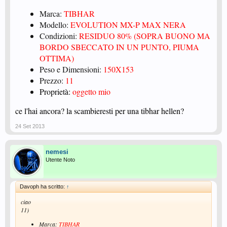
Marca:
TIBHAR
Modello:
EVOLUTION MX-P MAX NERA
Condizioni:
RESIDUO 80% (SOPRA BUONO MA
BORDO SBECCATO IN UN PUNTO, PIUMA
OTTIMA)
Peso e Dimensioni:
150X153
Prezzo:
11
Proprietà:
oggetto mio
ce l'hai ancora? la scambieresti per una tibhar hellen?
24 Set 2013
nemesi
Utente Noto
Davoph ha scritto:
↑
ciao
11)
Marca:
TIBHAR