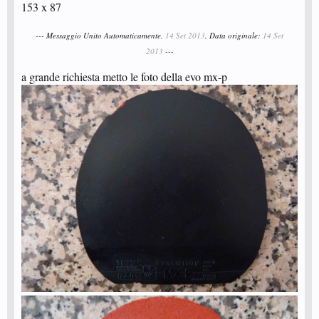
153 x 87
--- Messaggio Unito Automaticamente,
14 Set 2013
, Data originale:
14 Set
2013
---
a grande richiesta metto le foto della evo mx-p