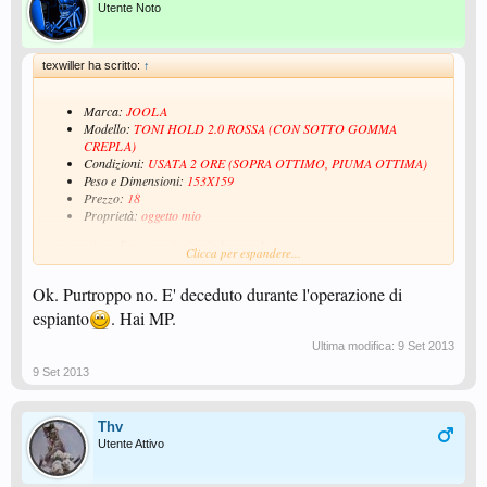
Utente Noto
texwiller ha scritto:
↑
Marca:
JOOLA
Modello:
TONI HOLD 2.0 ROSSA (CON SOTTO GOMMA
CREPLA)
Condizioni:
USATA 2 ORE (SOPRA OTTIMO, PIUMA OTTIMA)
Peso e Dimensioni:
153X159
Prezzo:
18
Proprietà:
oggetto mio
euro venti spedita con prioritaria la prendo io.
Clicca per espandere...
il sotto originale l'hai ancora?
Ok. Purtroppo no. E' deceduto durante l'operazione di
espianto
. Hai MP.
Ultima modifica:
9 Set 2013
9 Set 2013
Thv
Utente Attivo