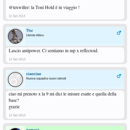
@texwiller: la Toni Hold è in viaggio !
11 Set 2013
Thv
Utente Attivo
Lascio antipower. Ci sentiamo in mp x reflectoid.
12 Set 2013
ciaociao
Nuova squadra nuovi stimoli
ciao mi prenoto x la 9 mi dici le misure esatte e quella della
base?
grazie
12 Set 2013
nemesi