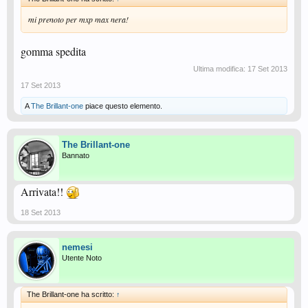
mi prenoto per mxp max nera!
gomma spedita
Ultima modifica:
17 Set 2013
17 Set 2013
A
The Brillant-one
piace questo elemento.
The Brillant-one
Bannato
Arrivata!!
18 Set 2013
nemesi
Utente Noto
The Brillant-one ha scritto:
↑