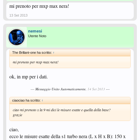
mi prenoto per mxp max nera!
13 Set 2013
nemesi
Utente Noto
The Brillant-one ha scritto:
↑
mi prenoto per mxp max nera!
ok, in mp per i dati.
--- Messaggio Unito Automaticamente,
14 Set 2013
---
ciaociao ha scritto:
↑
ciao mi prenoto x la 9 mi dici le misure esatte e quella della base?
grazie
ciao,
ecco le misure esatte della s1 turbo nera (L x H x B): 150 x