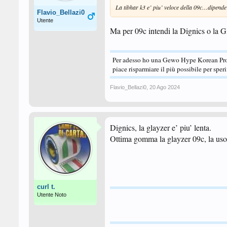
La tibhar k3 e’ piu’ veloce della 09c…dipende 
Flavio_Bellazi0
Utente
Ma per 09c intendi la Dignics o la G
Per adesso ho una Gewo Hype Korean Pro
piace risparmiare il più possibile per spe
Flavio_Bellazi0
,
20 Ago 2024
Dignics, la glayzer e’ piu’ lenta.
Ottima gomma la glayzer 09c, la uso
curl t.
Utente Noto