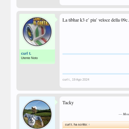
La tibhar k3 e’ piu’ veloce della 09
curl t.
Utente Noto
curl t.
,
19 Ago 2024
Tacky
--- Mes
curl t. ha scritto:
↑