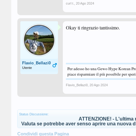
curl t.
,
20 Ago 2024
Okay ti ringrazio tantissimo.
Flavio_Bellazi0
Utente
Per adesso ho una Gewo Hype Korean Pro
piace risparmiare il più possibile per spe
Flavio_Bellazi0
,
20 Ago 2024
Status Discussione:
ATTENZIONE! - L'ultima r
Valuta se potrebbe aver senso aprire una nuova di
Condividi questa Pagina