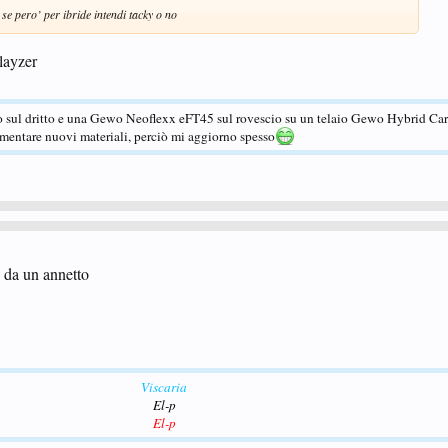
se pero’ per ibride intendi tacky o no
layzer
 sul dritto e una Gewo Neoflexx eFT45 sul rovescio su un telaio Gewo Hybrid Ca
rimentare nuovi materiali, perciò mi aggiorno spesso
 da un annetto
Viscaria
El-p
El-p