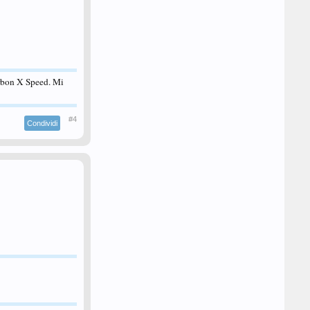
rbon X Speed. Mi
#4
Condividi