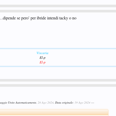
c…dipende se pero’ per ibride intendi tacky o no
Viscaria
El-p
El-p
saggio Unito Automaticamente,
20 Ago 2024
, Data originale:
19 Ago 2024
---