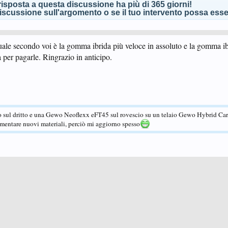
isposta a questa discussione ha più di 365 giorni!
scussione sull'argomento o se il tuo intervento possa esser
ale secondo voi è la gomma ibrida più veloce in assoluto e la gomma ib
a per pagarle. Ringrazio in anticipo.
 sul dritto e una Gewo Neoflexx eFT45 sul rovescio su un telaio Gewo Hybrid Ca
rimentare nuovi materiali, perciò mi aggiorno spesso