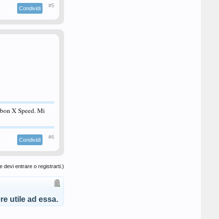
#5
Condividi
rbon X Speed. Mi
#6
Condividi
 devi entrare o registrarti.)
e utile ad essa.