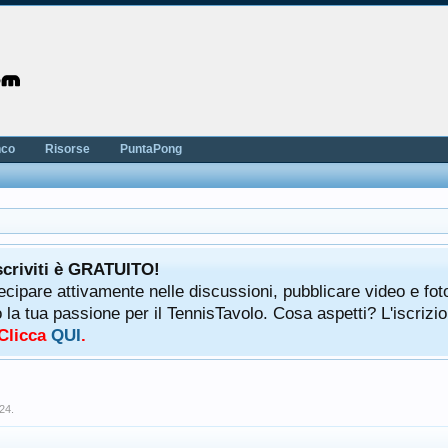
nco
Risorse
PuntaPong
scriviti è GRATUITO!
tecipare attivamente nelle discussioni, pubblicare video e fot
a tua passione per il TennisTavolo. Cosa aspetti? L'iscrizio
 Clicca
QUI
.
024
.