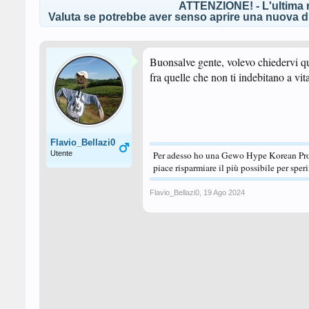
ATTENZIONE! - L'ultima r
Valuta se potrebbe aver senso aprire una nuova di
Buonsalve gente, volevo chiedervi qu
fra quelle che non ti indebitano a vit
Flavio_Bellazi0
Utente
Per adesso ho una Gewo Hype Korean Pro
piace risparmiare il più possibile per spe
Flavio_Bellazi0
,
19 Ago 2024