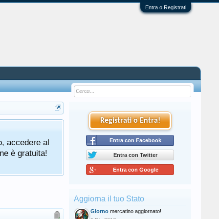
Entra o Registrati
Registrati o Entra!
o, accedere al
Entra con Facebook
ne è gratuita!
Entra con Twitter
Entra con Google
Aggiorna il tuo Stato
Giorno
mercatino aggiornato!