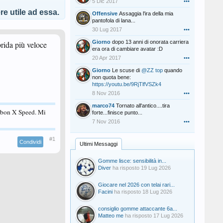
5 Dic 2017
•••
e utile ad essa.
Offensive
Assaggia l'ira della mia
pantofola di lana...
30 Lug 2017
•••
Giorno
dopo 13 anni di onorata carriera
rida più veloce
era ora di cambiare avatar :D
20 Apr 2017
•••
Giorno
Le scuse di
@ZZ top
quando
non quota bene:
https://youtu.be/9RjTlfVSZk4
8 Nov 2016
•••
marco74
Tornato all'antico....tira
rbon X Speed. Mi
forte...finisce punto...
7 Nov 2016
•••
#1
Condividi
Ultimi Messaggi
Gomme lisce: sensibilità in...
Diver
ha risposto
19 Lug 2026
Giocare nel 2026 con telai rari...
Facini
ha risposto
18 Lug 2026
consiglio gomme attaccante 6a...
Matteo me
ha risposto
17 Lug 2026