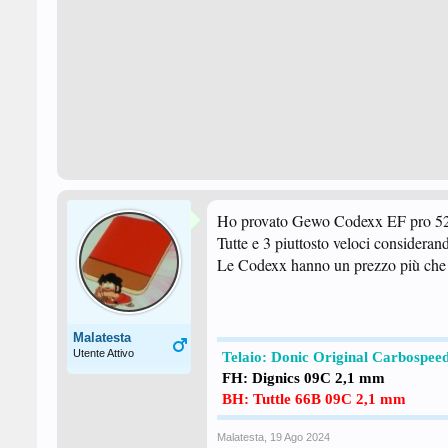
Ho provato Gewo Codexx EF pro 52 
Tutte e 3 piuttosto veloci consider
Le Codexx hanno un prezzo più che di
Malatesta
Utente Attivo
Telaio: Donic Original Carbospee
FH: Dignics
09C 2,1 mm
BH: Tuttle 66B
09C 2,1 mm
Malatesta
,
19 Ago 2024