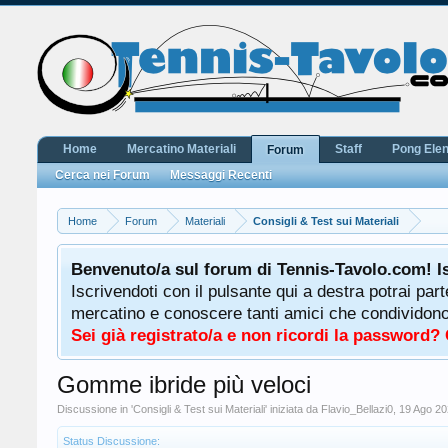
Home
Mercatino Materiali
Staff
Pong Ele
Forum
Cerca nei Forum
Messaggi Recenti
Home
Forum
Materiali
Consigli & Test sui Materiali
Benvenuto/a sul forum di Tennis-Tavolo.com! I
Iscrivendoti con il pulsante qui a destra potrai par
mercatino e conoscere tanti amici che condividono l
Sei già registrato/a e non ricordi la password?
Gomme ibride più veloci
Discussione in '
Consigli & Test sui Materiali
' iniziata da
Flavio_Bellazi0
,
19 Ago 2
Status Discussione: