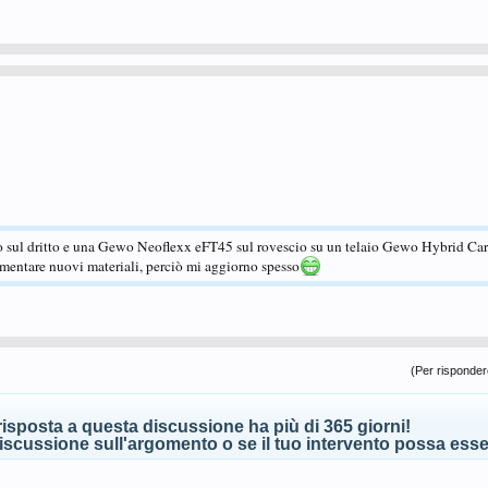
 sul dritto e una Gewo Neoflexx eFT45 sul rovescio su un telaio Gewo Hybrid Ca
rimentare nuovi materiali, perciò mi aggiorno spesso
(Per rispondere
isposta a questa discussione ha più di 365 giorni!
scussione sull'argomento o se il tuo intervento possa esser