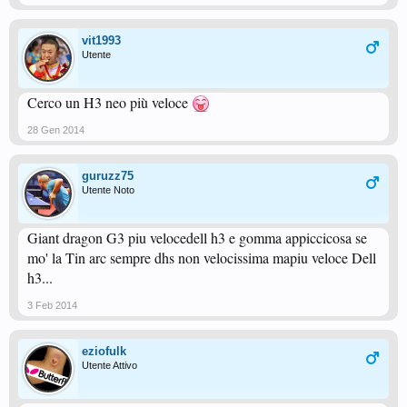
vit1993
Utente
Cerco un H3 neo più veloce
28 Gen 2014
guruzz75
Utente Noto
Giant dragon G3 piu velocedell h3 e gomma appiccicosa se
mo' la Tin arc sempre dhs non velocissima mapiu veloce Dell
h3...
3 Feb 2014
eziofulk
Utente Attivo