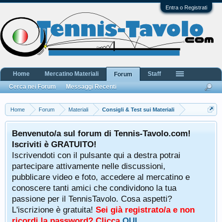
Entra o Registrati
Home
Mercatino Materiali
Staff
Forum
Cerca nei Forum
Messaggi Recenti
Home
Forum
Materiali
Consigli & Test sui Materiali
Benvenuto/a sul forum di Tennis-Tavolo.com!
Iscriviti è GRATUITO!
Iscrivendoti con il pulsante qui a destra potrai
partecipare attivamente nelle discussioni,
pubblicare video e foto, accedere al mercatino e
conoscere tanti amici che condividono la tua
passione per il TennisTavolo. Cosa aspetti?
L'iscrizione è gratuita!
Sei già registrato/a e non
ricordi la password? Clicca
QUI
.