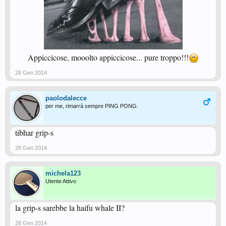
Appiccicose, mooolto appiccicose... pure troppo!!!
28 Gen 2014
paolodalecce
per me, rimarrà sempre PING PONG.
tibhar grip-s
28 Gen 2014
michela123
Utente Attivo
la grip-s sarebbe la haifu whale II?
28 Gen 2014