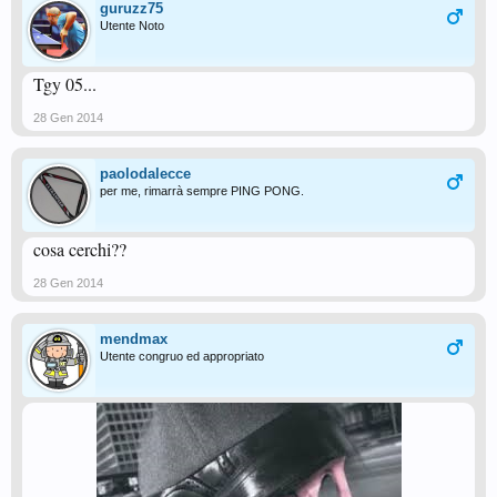
guruzz75
Utente Noto
Tgy 05...
28 Gen 2014
paolodalecce
per me, rimarrà sempre PING PONG.
cosa cerchi??
28 Gen 2014
mendmax
Utente congruo ed appropriato