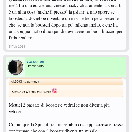
metà fra una euro e una cinese thacky chiaramente la spinart
è un altra cosa (anche il prezzo) la psianrt a mio aprere se
boosterata dovrebbe diventare un missile tieni però presente
che: se non la boosteri dopo un po' rallenta molto, e che ha
una spugna molto dura quindi devi avere un buon braccio per
farla rendere.
5 Feb 2014
sacramen
Utente Noto
vit1993 ha scritto:
↑
Cerco un H3 neo più veloce
Mettici 2 passate di booster e vedrai se non diventa più
veloce...
Comunque la Spinart non mi sembra così appiccicosa e posso
confermare che con il booster diventa un missile...