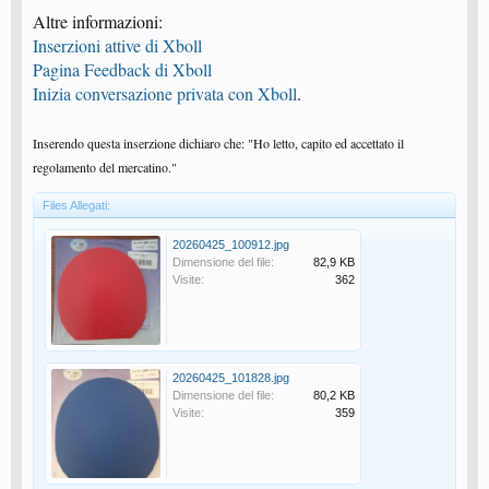
Altre informazioni:
Inserzioni attive di Xboll
Pagina Feedback di Xboll
Inizia conversazione privata con Xboll
.
Inserendo questa inserzione dichiaro che: "Ho letto, capito ed accettato il
regolamento del mercatino."
Files Allegati:
20260425_100912.jpg
Dimensione del file:
82,9 KB
Visite:
362
20260425_101828.jpg
Dimensione del file:
80,2 KB
Visite:
359