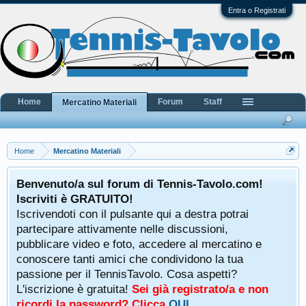
Entra o Registrati
Home
Forum
Staff
Mercatino Materiali
Home
Mercatino Materiali
Benvenuto/a sul forum di Tennis-Tavolo.com!
Iscriviti è GRATUITO!
Iscrivendoti con il pulsante qui a destra potrai
partecipare attivamente nelle discussioni,
pubblicare video e foto, accedere al mercatino e
conoscere tanti amici che condividono la tua
passione per il TennisTavolo. Cosa aspetti?
L'iscrizione è gratuita!
Sei già registrato/a e non
ricordi la password? Clicca
QUI
.