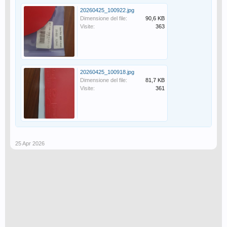
20260425_100922.jpg
Dimensione del file:
90,6 KB
Visite:
363
20260425_100918.jpg
Dimensione del file:
81,7 KB
Visite:
361
25 Apr 2026