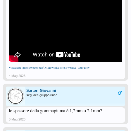
Visualizza: https://youtu.be/5QRqiowEfnk?si=6BW5nRg_LbprYsyy
4 Mag 2026
Sartori Giovanni
seguace gruppo rinco
lo spessore della gommapiuma è 1,2mm o 2,1mm?
6 Mag 2026