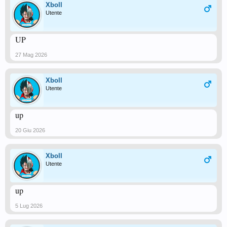
Xboll
Utente
UP
27 Mag 2026
Xboll
Utente
up
20 Giu 2026
Xboll
Utente
up
5 Lug 2026