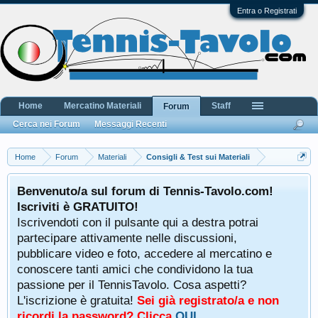
Entra o Registrati
Home
Mercatino Materiali
Staff
Forum
Cerca nei Forum
Messaggi Recenti
Home
Forum
Materiali
Consigli & Test sui Materiali
Benvenuto/a sul forum di Tennis-Tavolo.com!
Iscriviti è GRATUITO!
Iscrivendoti con il pulsante qui a destra potrai
partecipare attivamente nelle discussioni,
pubblicare video e foto, accedere al mercatino e
conoscere tanti amici che condividono la tua
passione per il TennisTavolo. Cosa aspetti?
L'iscrizione è gratuita!
Sei già registrato/a e non
ricordi la password? Clicca
QUI
.