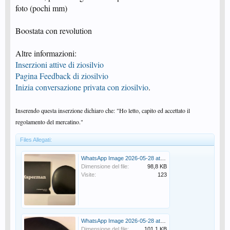
foto (pochi mm)
Boostata con revolution
Altre informazioni:
Inserzioni attive di ziosilvio
Pagina Feedback di ziosilvio
Inizia conversazione privata con ziosilvio
.
Inserendo questa inserzione dichiaro che: "Ho letto, capito ed accettato il
regolamento del mercatino."
Files Allegati:
WhatsApp Image 2026-05-28 at 16.51.05.jpeg
Dimensione del file:
98,8 KB
Visite:
123
WhatsApp Image 2026-05-28 at 16.51.05 (1).jpeg
Dimensione del file:
101,1 KB