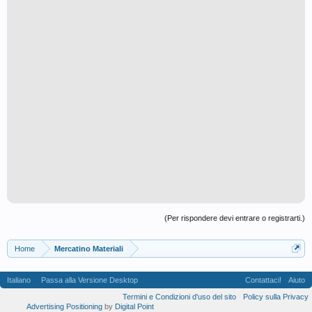
(Per rispondere devi entrare o registrarti.)
Home
Mercatino Materiali
Italiano
Passa alla Versione Desktop
Contattaci!
Aiuto
Termini e Condizioni d'uso del sito
Policy sulla Privacy
Advertising Positioning
by
Digital Point