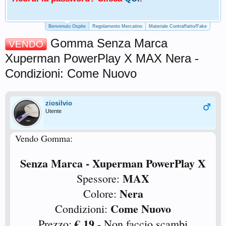
Benvenuto Ospite
Regolamento Mercatino
Materiale Contraffatto/Fake
Gomma Senza Marca
VENDO
Xuperman PowerPlay X MAX Nera -
Condizioni: Come Nuovo
ziosilvio
Utente
Vendo Gomma:
Senza Marca - Xuperman PowerPlay X
MAX
Spessore:
Nera
Colore:
Come Nuovo
Condizioni:
€ 19
Prezzo:
- Non faccio scambi