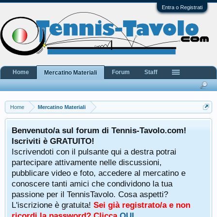
Entra o Registrati
Home
Forum
Staff
Mercatino Materiali
Home
Mercatino Materiali
Benvenuto/a sul forum di Tennis-Tavolo.com!
Iscriviti è GRATUITO!
Iscrivendoti con il pulsante qui a destra potrai
partecipare attivamente nelle discussioni,
pubblicare video e foto, accedere al mercatino e
conoscere tanti amici che condividono la tua
passione per il TennisTavolo. Cosa aspetti?
L'iscrizione è gratuita!
Sei già registrato/a e non
ricordi la password? Clicca
QUI
.