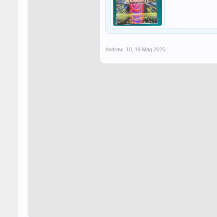
Andrew_10
,
19 Mag 2026