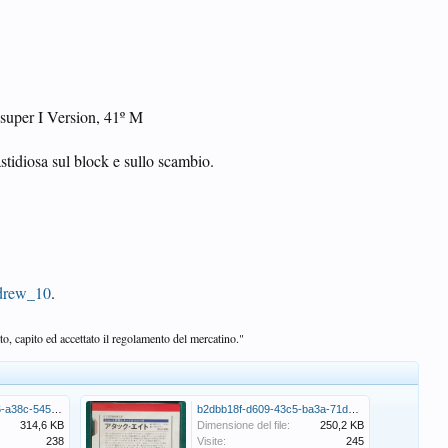
uper I Version, 41º M
stidiosa sul block e sullo scambio.
ndrew_10
.
o, capito ed accettato il regolamento del mercatino."
7467020a-3e09-4db6-a38c-545edd2eb392.jpeg
b2dbb18f-d609-43c5-ba3a-71db753bfae8.jpeg
314,6 KB
Dimensione del file:
250,2 KB
238
Visite:
245