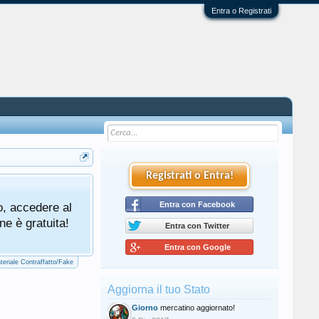
Entra o Registrati
Registrati o Entra!
Tutti gli utenti che partecipano al mercat
o, accedere al
cliccando qui di seguito:
Entra con Facebook
Regolamento Me
ne è gratuita!
Entra con Twitter
Entra con Google
teriale Contraffatto/Fake
Aggiorna il tuo Stato
Giorno
mercatino aggiornato!