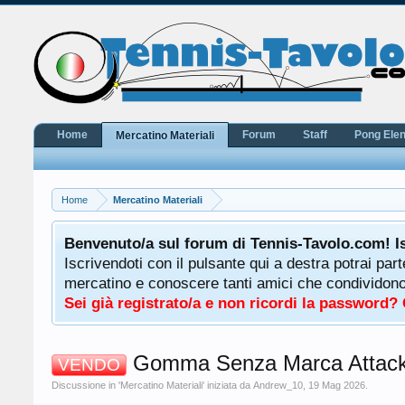
Home
Forum
Staff
Pong Ele
Mercatino Materiali
Home
Mercatino Materiali
potrà
Benvenuto/a sul forum di Tennis-Tavolo.com! I
uale
Iscrivendoti con il pulsante qui a destra potrai par
 ha a
mercatino e conoscere tanti amici che condividono l
Sei già registrato/a e non ricordi la password?
Gomma Senza Marca Attack 
VENDO
Discussione in '
Mercatino Materiali
' iniziata da
Andrew_10
,
19 Mag 2026
.