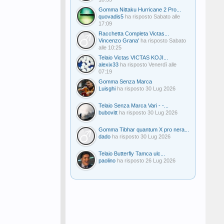
Gomma Nittaku Hurricane 2 Pro...
quovadis5
ha risposto
Sabato alle
17:09
Racchetta Completa Victas...
Vincenzo Grana'
ha risposto
Sabato
alle 10:25
Telaio Victas VICTAS KOJI...
alexix33
ha risposto
Venerdì alle
07:19
Gomma Senza Marca
Luisghi
ha risposto
30 Lug 2026
Telaio Senza Marca Vari - -...
bubovitt
ha risposto
30 Lug 2026
Gomma Tibhar quantum X pro nera...
dado
ha risposto
30 Lug 2026
Telaio Butterfly Tamca ulc...
paolino
ha risposto
26 Lug 2026