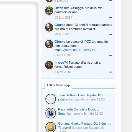
5 Dic 2017
•••
Offensive
Assaggia l'ira della mia
pantofola di lana...
30 Lug 2017
•••
Giorno
dopo 13 anni di onorata carriera
era ora di cambiare avatar :D
20 Apr 2017
•••
Giorno
Le scuse di
@ZZ top
quando
non quota bene:
https://youtu.be/9RjTlfVSZk4
8 Nov 2016
•••
marco74
Tornato all'antico....tira
forte...finisce punto...
7 Nov 2016
•••
Ultimi Messaggi
Telaio Nittaku Hina Hayata H2 -...
judiego
ha risposto
Ieri alle 19:20
Racchetta Completa Donic...
Sman
ha risposto
Ieri alle 12:02
Gomma Nittaku Fastarc G1 2,0mm...
Tsunami!
ha risposto
Sabato alle
18:55