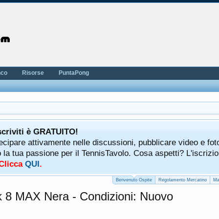
nco
Risorse
PuntaPong
scriviti è GRATUITO!
tecipare attivamente nelle discussioni, pubblicare video e fot
a tua passione per il TennisTavolo. Cosa aspetti? L'iscrizio
 Clicca
QUI
.
Benvenuto Ospite
Regolamento Mercatino
Ma
8 MAX Nera - Condizioni: Nuovo