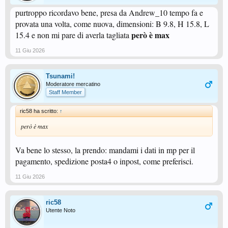
purtroppo ricordavo bene, presa da Andrew_10 tempo fa e
provata una volta, come nuova, dimensioni: B 9.8, H 15.8, L
però è max
15.4 e non mi pare di averla tagliata
11 Giu 2026
Tsunami!
Moderatore mercatino
Staff Member
ric58 ha scritto:
↑
però è max
Va bene lo stesso, la prendo: mandami i dati in mp per il
pagamento, spedizione posta4 o inpost, come preferisci.
11 Giu 2026
ric58
Utente Noto