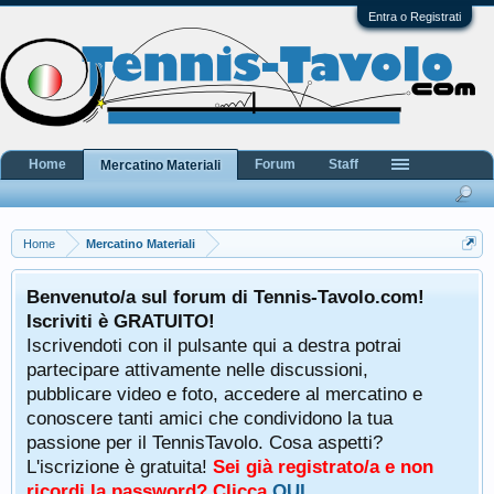
Entra o Registrati
Home
Forum
Staff
Mercatino Materiali
Home
Mercatino Materiali
Benvenuto/a sul forum di Tennis-Tavolo.com!
Iscriviti è GRATUITO!
Iscrivendoti con il pulsante qui a destra potrai
partecipare attivamente nelle discussioni,
pubblicare video e foto, accedere al mercatino e
conoscere tanti amici che condividono la tua
passione per il TennisTavolo. Cosa aspetti?
L'iscrizione è gratuita!
Sei già registrato/a e non
ricordi la password? Clicca
QUI
.