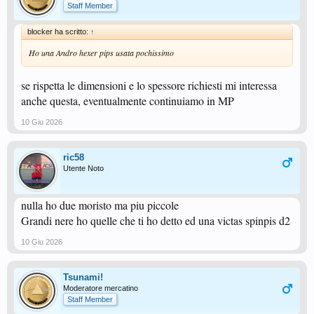
Staff Member
blocker ha scritto:
↑
Ho una Andro hexer pips usata pochissimo
se rispetta le dimensioni e lo spessore richiesti mi interessa
anche questa, eventualmente continuiamo in MP
10 Giu 2026
ric58
Utente Noto
nulla ho due moristo ma piu piccole
Grandi nere ho quelle che ti ho detto ed una victas spinpis d2
10 Giu 2026
Tsunami!
Moderatore mercatino
Staff Member