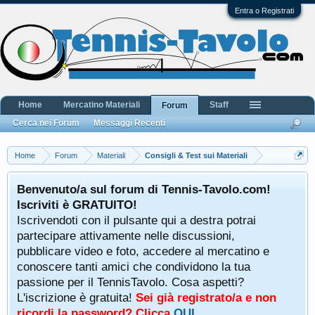
Entra o Registrati
Home
Mercatino Materiali
Staff
Forum
Cerca nei Forum
Messaggi Recenti
Home
Forum
Materiali
Consigli & Test sui Materiali
Benvenuto/a sul forum di Tennis-Tavolo.com!
Iscriviti è GRATUITO!
Iscrivendoti con il pulsante qui a destra potrai
partecipare attivamente nelle discussioni,
pubblicare video e foto, accedere al mercatino e
conoscere tanti amici che condividono la tua
passione per il TennisTavolo. Cosa aspetti?
L'iscrizione è gratuita!
Sei già registrato/a e non
ricordi la password? Clicca
QUI
.