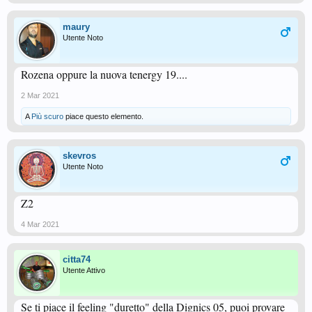
maury
Utente Noto
Rozena oppure la nuova tenergy 19....
2 Mar 2021
A
Più scuro
piace questo elemento.
skevros
Utente Noto
Z2
4 Mar 2021
citta74
Utente Attivo
Se ti piace il feeling "duretto" della Dignics 05, puoi provare