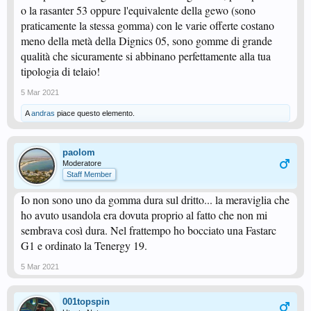
o la rasanter 53 oppure l'equivalente della gewo (sono
praticamente la stessa gomma) con le varie offerte costano
meno della metà della Dignics 05, sono gomme di grande
qualità che sicuramente si abbinano perfettamente alla tua
tipologia di telaio!
5 Mar 2021
A
andras
piace questo elemento.
paolom
Moderatore
Staff Member
Io non sono uno da gomma dura sul dritto... la meraviglia che
ho avuto usandola era dovuta proprio al fatto che non mi
sembrava così dura. Nel frattempo ho bocciato una Fastarc
G1 e ordinato la Tenergy 19.
5 Mar 2021
001topspin