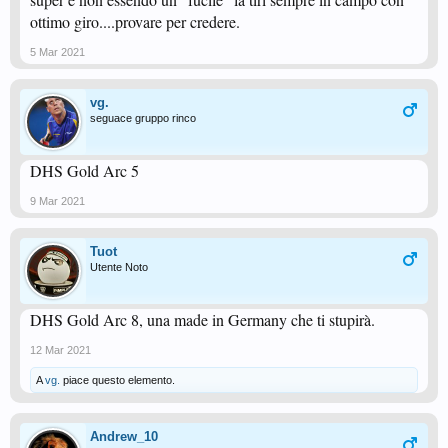
ottimo giro....provare per credere.
5 Mar 2021
vg.
seguace gruppo rinco
DHS Gold Arc 5
9 Mar 2021
Tuot
Utente Noto
DHS Gold Arc 8, una made in Germany che ti stupirà.
12 Mar 2021
A
vg.
piace questo elemento.
Andrew_10