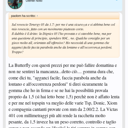
Utente Noto
paolom ha scritto:
↑
Sul rovescio Tenergy 05 da 1.7: per me è una sicurezza e si abbina bene col
mio rovescio, fatto con un movimento piuttosto corto.
Il dubbio è il dritto: la Dignics 05 l'ho provata e ci starebbe bene, ma per
una questione di principio, spendere 80€... no. Qualche consiglio per un
gioco molto all, orientato all'offensivo? Ho necessità di una gomma che
agganci facile faccia parabola anche da lontano e all'occorrenza perdoni.
Troppo?
La Butterfly con questi prezzi per me può fallire domattina e
non ne sentirei la mancanza...detto ciò.... gomma dura che,
come dici tu, "agganci facile, faccia parabola anche da
lontano e all'occorrenza perdoni" ti direi sicuramente la
gomma che ho in firma e se ne hai la possibilità provala
proprio da 1,5 (sì hai letto bene 1,5) perchè non è affatto lenta
e per me nel topspin va meglio delle varie Tsp, Donic, Xiom
e compagnia cantanti provate con mm da 2.00/2.2. La Victas
401 con millimetraggi più alti rende la racchetta molto
pesante, da 1,5 invece ha un peso corretto, controllo e taglio
super e non essendo un "fucile" la tiri sempre in campo con