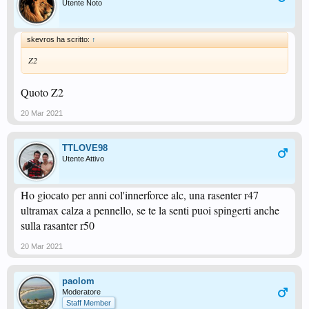
Utente Noto
skevros ha scritto:
↑
Z2
Quoto Z2
20 Mar 2021
TTLOVE98
Utente Attivo
Ho giocato per anni col'innerforce alc, una rasenter r47
ultramax calza a pennello, se te la senti puoi spingerti anche
sulla rasanter r50
20 Mar 2021
paolom
Moderatore
Staff Member