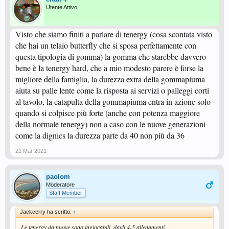
Utente Attivo
Visto che siamo finiti a parlare di tenergy (cosa scontata visto
che hai un telaio butterfly che si sposa perfettamente con
questa tipologia di gomma) la gomma che starebbe davvero
bene è la tenergy hard, che a mio modesto parere è forse la
migliore della famiglia, la durezza extra della gommapiuma
aiuta su palle lente come la risposta ai servizi o palleggi corti
al tavolo, la catapulta della gommapiuma entra in azione solo
quando si colpisce più forte (anche con potenza maggiore
della normale tenergy) non a caso con le nuove generazioni
come la dignics la durezza parte da 40 non più da 36
21 Mar 2021
paolom
Moderatore
Staff Member
Jackcerry ha scritto:
↑
Le tenergy da nuove sono ingiocabili, dagli 4-5 allenamenti