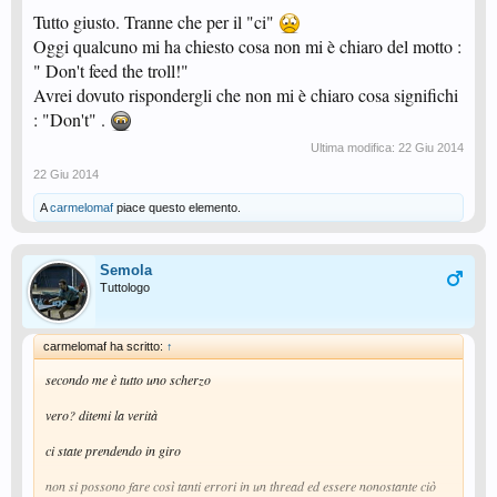
Tutto giusto. Tranne che per il "ci"
cmq bello scherzo veramente, ci son cascato come un *****
Oggi qualcuno mi ha chiesto cosa non mi è chiaro del motto :
" Don't feed the troll!"
Avrei dovuto rispondergli che non mi è chiaro cosa significhi
: "Don't" .
Ultima modifica:
22 Giu 2014
22 Giu 2014
A
carmelomaf
piace questo elemento.
Semola
Tuttologo
carmelomaf ha scritto:
↑
secondo me è tutto uno scherzo
vero? ditemi la verità
ci state prendendo in giro
non si possono fare così tanti errori in un thread ed essere nonostante ciò