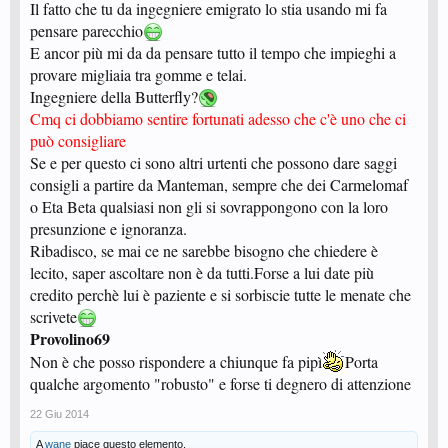
Il fatto che tu da ingegniere emigrato lo stia usando mi fa
pensare parecchio
E ancor più mi da da pensare tutto il tempo che impieghi a
provare migliaia tra gomme e telai.
Ingegniere della Butterfly?
Cmq ci dobbiamo sentire fortunati adesso che c'è uno che ci
può consigliare
Se e per questo ci sono altri urtenti che possono dare saggi
consigli a partire da Manteman, sempre che dei Carmelomaf
o Eta Beta qualsiasi non gli si sovrappongono con la loro
presunzione e ignoranza.
Ribadisco, se mai ce ne sarebbe bisogno che chiedere è
lecito, saper ascoltare non è da tutti.Forse a lui date più
credito perchè lui è paziente e si sorbiscie tutte le menate che
scrivete
Provolino69
Non è che posso rispondere a chiunque fa pipì
Porta
qualche argomento "robusto" e forse ti degnero di attenzione
22 Giu 2014
A
wane
piace questo elemento.