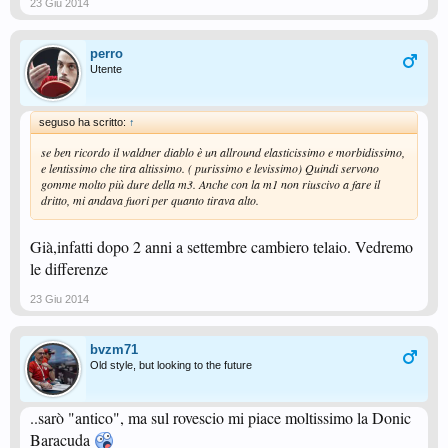
23 Giu 2014
perro
Utente
seguso ha scritto:
↑
se ben ricordo il waldner diablo è un allround elasticissimo e morbidissimo,
e lentissimo che tira altissimo. ( purissimo e levissimo) Quindi servono
gomme molto più dure della m3. Anche con la m1 non riuscivo a fare il
dritto, mi andava fuori per quanto tirava alto.
Già,infatti dopo 2 anni a settembre cambiero telaio. Vedremo
le differenze
23 Giu 2014
bvzm71
Old style, but looking to the future
..sarò "antico", ma sul rovescio mi piace moltissimo la Donic
Baracuda