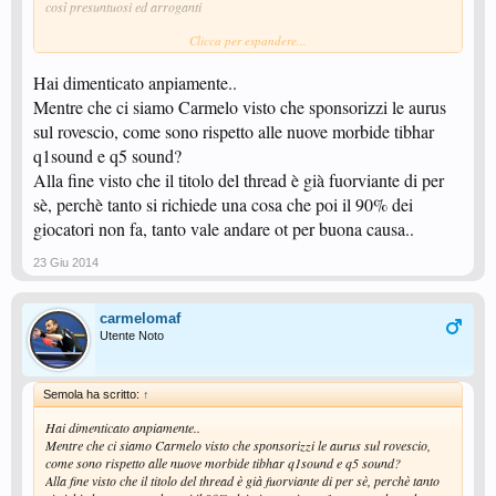
così presuntuosi ed arroganti
Clicca per espandere...
t'anno, squola, ingegniere, sorbiscie, ecc...
Hai dimenticato anpiamente..
cmq bello scherzo veramente, ci son cascato come un *****
Mentre che ci siamo Carmelo visto che sponsorizzi le aurus
sul rovescio, come sono rispetto alle nuove morbide tibhar
q1sound e q5 sound?
Alla fine visto che il titolo del thread è già fuorviante di per
sè, perchè tanto si richiede una cosa che poi il 90% dei
giocatori non fa, tanto vale andare ot per buona causa..
23 Giu 2014
carmelomaf
Utente Noto
Semola ha scritto:
↑
Hai dimenticato anpiamente..
Mentre che ci siamo Carmelo visto che sponsorizzi le aurus sul rovescio,
come sono rispetto alle nuove morbide tibhar q1sound e q5 sound?
Alla fine visto che il titolo del thread è già fuorviante di per sè, perchè tanto