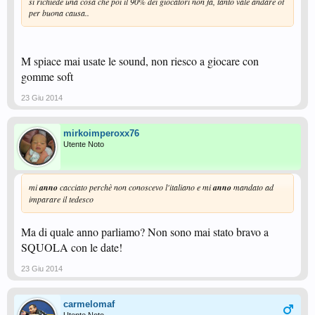
si richiede una cosa che poi il 90% dei giocatori non fa, tanto vale andare ot
per buona causa..
M spiace mai usate le sound, non riesco a giocare con
gomme soft
23 Giu 2014
mirkoimperoxx76
Utente Noto
mi
anno
cacciato perchè non conoscevo l'italiano e mi
anno
mandato ad
imparare il tedesco
Ma di quale anno parliamo? Non sono mai stato bravo a
SQUOLA con le date!
23 Giu 2014
carmelomaf