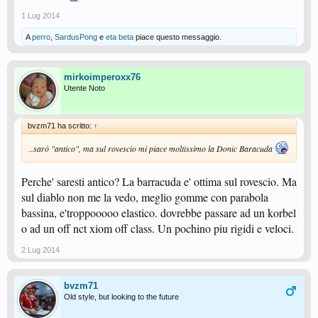
1 Lug 2014
A
perro
,
SardusPong
e
eta beta
piace questo messaggio.
mirkoimperoxx76
Utente Noto
bvzm71 ha scritto:
↑
..sarò "antico", ma sul rovescio mi piace moltissimo la Donic Baracuda
Perche' saresti antico? La barracuda e' ottima sul rovescio. Ma
sul diablo non me la vedo, meglio gomme con parabola
bassina, e'troppooooo elastico. dovrebbe passare ad un korbel
o ad un off nct xiom off class. Un pochino piu rigidi e veloci.
2 Lug 2014
bvzm71
Old style, but looking to the future