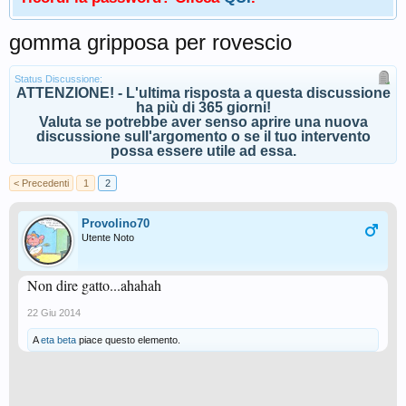
gomma gripposa per rovescio
Status Discussione:
ATTENZIONE! - L'ultima risposta a questa discussione
ha più di 365 giorni!
Valuta se potrebbe aver senso aprire una nuova
discussione sull'argomento o se il tuo intervento
possa essere utile ad essa.
< Precedenti
1
2
Provolino70
Utente Noto
Non dire gatto...ahahah
22 Giu 2014
A
eta beta
piace questo elemento.