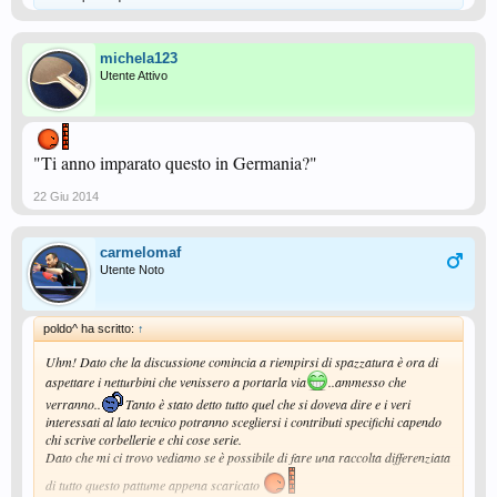
michela123
Utente Attivo
"Ti anno imparato questo in Germania?"
22 Giu 2014
carmelomaf
Utente Noto
poldo^ ha scritto:
↑
Uhm! Dato che la discussione comincia a riempirsi di spazzatura è ora di
aspettare i netturbini che venissero a portarla via
..ammesso che
verranno..
Tanto è stato detto tutto quel che si doveva dire e i veri
interessati al lato tecnico potranno scegliersi i contributi specifichi capendo
chi scrive corbellerie e chi cose serie.
Dato che mi ci trovo vediamo se è possibile di fare una raccolta differenziata
di tutto questo pattume appena scaricato