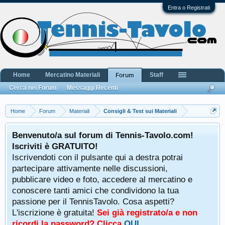
Entra o Registrati
Home
Mercatino Materiali
Staff
Forum
Cerca nei Forum
Messaggi Recenti
Home
Forum
Materiali
Consigli & Test sui Materiali
Benvenuto/a sul forum di Tennis-Tavolo.com!
Iscriviti è GRATUITO!
Iscrivendoti con il pulsante qui a destra potrai
partecipare attivamente nelle discussioni,
pubblicare video e foto, accedere al mercatino e
conoscere tanti amici che condividono la tua
passione per il TennisTavolo. Cosa aspetti?
L'iscrizione è gratuita!
Sei già registrato/a e non
ricordi la password? Clicca
QUI
.