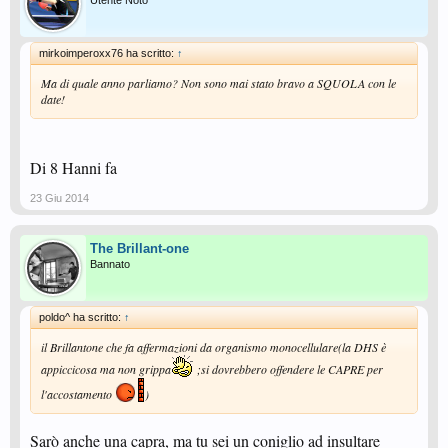
Utente Noto
mirkoimperoxx76 ha scritto:
↑
Ma di quale anno parliamo? Non sono mai stato bravo a SQUOLA con le
date!
Di 8 Hanni fa
23 Giu 2014
The Brillant-one
Bannato
poldo^ ha scritto:
↑
il Brillantone che fa affermazioni da organismo monocellulare(la DHS è
appiccicosa ma non grippa
;si dovrebbero offendere le CAPRE per
l'accostamento
)
Sarò anche una capra, ma tu sei un coniglio ad insultare