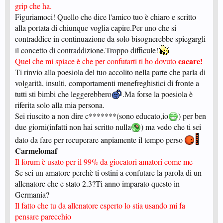
grip che ha.
Figuriamoci! Quello che dice l'amico tuo è chiaro e scritto
alla portata di chiunque voglia capire.Per uno che si
contraddice in continuazione da solo bisognerebbe spiegargli
il concetto di contraddizione.Troppo difficule!
cacare!
Quel che mi spiace è che per confutarti ti ho dovuto
Ti rinvio alla poesiola del tuo accolito nella parte che parla di
volgarità, insulti, comportamenti menefreghistici di fronte a
tutti sti bimbi che leggerebbero
.Ma forse la poesiola è
riferita solo alla mia persona.
Sei riuscito a non dire c*******(sono educato,io
) per ben
due giorni(infatti non hai scritto nulla
) ma vedo che ti sei
dato da fare per recuperare anpiamente il tempo perso
Carmelomaf
Il forum è usato per il 99% da giocatori amatori come me
Se sei un amatore perchè ti ostini a confutare la parola di un
allenatore che e stato 2.3?Ti anno imparato questo in
Germania?
Il fatto che tu da allenatore esperto lo stia usando mi fa
pensare parecchio