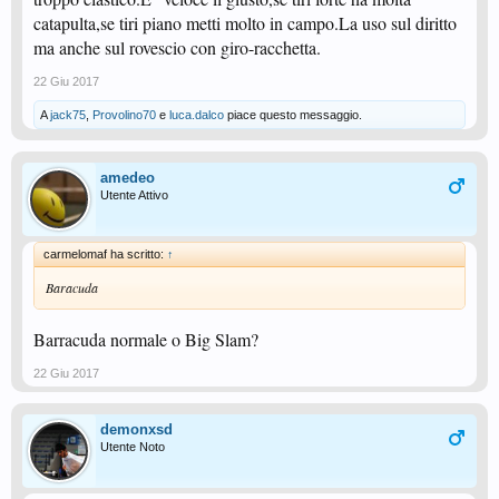
catapulta,se tiri piano metti molto in campo.La uso sul diritto
ma anche sul rovescio con giro-racchetta.
22 Giu 2017
A
jack75
,
Provolino70
e
luca.dalco
piace questo messaggio.
amedeo
Utente Attivo
carmelomaf ha scritto:
↑
Baracuda
Barracuda normale o Big Slam?
22 Giu 2017
demonxsd
Utente Noto