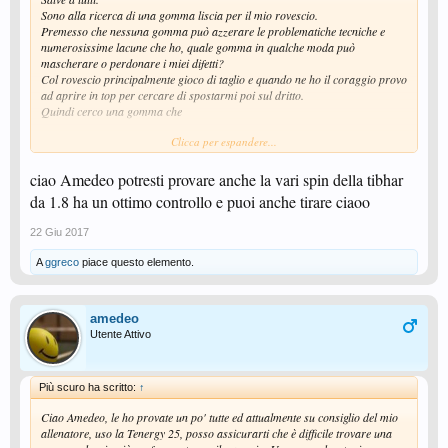
Sono alla ricerca di una gomma liscia per il mio rovescio.
Premesso che nessuna gomma può azzerare le problematiche tecniche e
numerosissime lacune che ho, quale gomma in qualche moda può
mascherare o perdonare i miei difetti?
Col rovescio principalmente gioco di taglio e quando ne ho il coraggio provo
ad aprire in top per cercare di spostarmi poi sul dritto.
Quindi cerco una gomma che
tagli pesantemente
Clicca per espandere...
sia in grado di aprire il gioco pur non essendo io ma long
contrasti fin dove è possibile i servizi carichi di effetto degli avversari
ciao Amedeo potresti provare anche la vari spin della tibhar
abbia molto controllo ma che non penalizzi in modo evidente la
da 1.8 ha un ottimo controllo e puoi anche tirare ciaoo
velocità e potenza.
So che una gomma che dà molto effetto riceve anche molto effetto. Quindi
22 Giu 2017
una via di mezzo che faccia le cose che ho prima specificato.
Sempre avendo questi obiettivi, meglio una 2 mm o una 1.8 mm.
A
ggreco
piace questo elemento.
Ragazzi per favore non massacrate la mia determinazione nel provare a
migliorare facendomi pesare oltremodo che in primis è il braccio che deve
migliorare e poi vengono i materiali. Mi sono pure informato ma sembra
amedeo
che nessun rivenditore abbia tra i suoi articoli braccia e gambe da sostituire
Utente Attivo
alle mie.
Più scuro ha scritto:
↑
Ciao Amedeo, le ho provate un po' tutte ed attualmente su consiglio del mio
allenatore, uso la Tenergy 25, posso assicurarti che è difficile trovare una