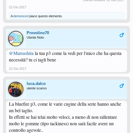
Ultima modifica:
22 Giu 2017
22 Giu 2017
A
demonxsd
piace questo elemento.
Provolino70
Utente Noto
@Matsushita
la tua p3 come la vedi per l'mico che ha questa
necessità? tu ci tagli bene
22 Giu 2017
luca.dalco
utente scarso
La bluefire p3, come le varie cugine della serie hanno anche
un bel taglio.
In effetti se hai telai molto veloci, a meno di non rallentare
molto le gomme (tipo tackiness) non sarà facile avere un
controllo agevole..