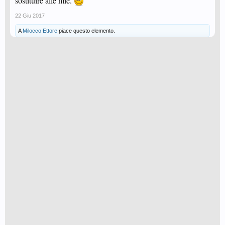
sostituire alle mie.
22 Giu 2017
A
Milocco Ettore
piace questo elemento.