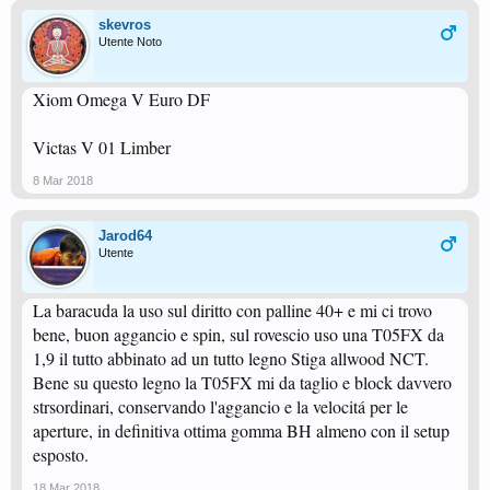
skevros
Utente Noto
Xiom Omega V Euro DF
Victas V 01 Limber
8 Mar 2018
Jarod64
Utente
La baracuda la uso sul diritto con palline 40+ e mi ci trovo
bene, buon aggancio e spin, sul rovescio uso una T05FX da
1,9 il tutto abbinato ad un tutto legno Stiga allwood NCT.
Bene su questo legno la T05FX mi da taglio e block davvero
strsordinari, conservando l'aggancio e la velocitá per le
aperture, in definitiva ottima gomma BH almeno con il setup
esposto.
18 Mar 2018