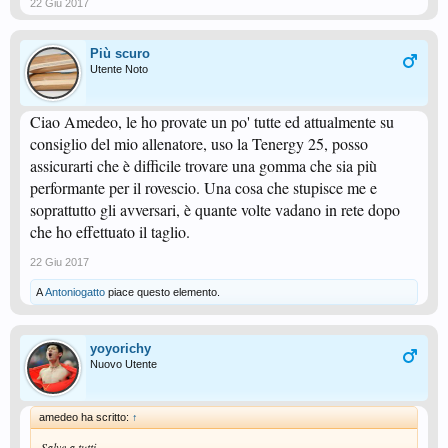
22 Giu 2017
Più scuro
Utente Noto
Ciao Amedeo, le ho provate un po' tutte ed attualmente su
consiglio del mio allenatore, uso la Tenergy 25, posso
assicurarti che è difficile trovare una gomma che sia più
performante per il rovescio. Una cosa che stupisce me e
soprattutto gli avversari, è quante volte vadano in rete dopo
che ho effettuato il taglio.
22 Giu 2017
A
Antoniogatto
piace questo elemento.
yoyorichy
Nuovo Utente
amedeo ha scritto:
↑
Salve a tutti.