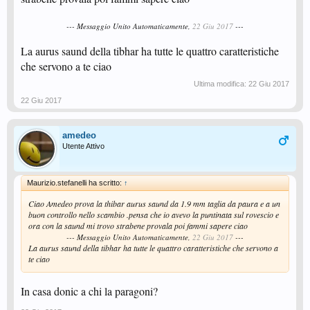
--- Messaggio Unito Automaticamente,
22 Giu 2017
---
La aurus saund della tibhar ha tutte le quattro caratteristiche
che servono a te ciao
Ultima modifica:
22 Giu 2017
22 Giu 2017
amedeo
Utente Attivo
Maurizio.stefanelli ha scritto:
↑
Ciao Amedeo prova la thibar aurus saund da 1.9 mm taglia da paura e a un
buon controllo nello scambio .pensa che io avevo la puntinata sul rovescio e
ora con la saund mi trovo strabene provala poi fammi sapere ciao
--- Messaggio Unito Automaticamente,
22 Giu 2017
---
La aurus saund della tibhar ha tutte le quattro caratteristiche che servono a
te ciao
In casa donic a chi la paragoni?