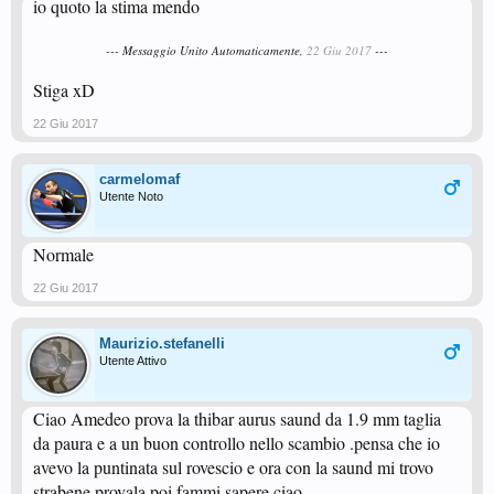
io quoto la stima mendo
--- Messaggio Unito Automaticamente,
22 Giu 2017
---
Stiga xD
22 Giu 2017
carmelomaf
Utente Noto
Normale
22 Giu 2017
Maurizio.stefanelli
Utente Attivo
Ciao Amedeo prova la thibar aurus saund da 1.9 mm taglia
da paura e a un buon controllo nello scambio .pensa che io
avevo la puntinata sul rovescio e ora con la saund mi trovo
strabene provala poi fammi sapere ciao