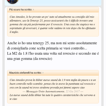
Più scuro ha scritto:
↑
Ciao Amedeo, le ho provate un po' tutte ed attualmente su consiglio del mio
allenatore, uso la Tenergy 25, posso assicurarti che è difficile trovare una
gomma che sia più performante per il rovescio. Una cosa che stupisce me e
soprattutto gli avversari, è quante volte vadano in rete dopo che ho effettuato
il taglio.
Anche io ho una tenergy 25, ma non mi sento assolutamente
di consigliarla cone scelta primaria se vuoi controllo...
La M2 da 1.8 l'ho usata una volta sul rovescio e secondo me é
una gran gomma (da rovescio)
Maurizio.stefanelli ha scritto:
↑
Ciao Amedeo prova la thibar aurus saund da 1.9 mm taglia da paura e a un
buon controllo nello scambio .pensa che io avevo la puntinata sul rovescio e
ora con la saund mi trovo strabene provala poi fammi sapere ciao
--- Messaggio Unito Automaticamente,
22 Giu 2017
---
La aurus saund della tibhar ha tutte le quattro caratteristiche che servono a
te ciao