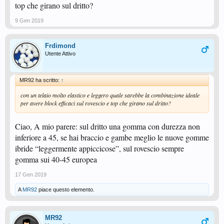
top che girano sul dritto?
9 Gen 2019
Frdimond
Utente Attivo
MR92 ha scritto:
↑
con un telaio molto elastico e leggero quale sarebbe la combinazione ideale
per avere block efficaci sul rovescio e top che girano sul dritto?
Ciao, A mio parere: sul dritto una gomma con durezza non
inferiore a 45, se hai braccio e gambe meglio le nuove gomme
ibride “leggermente appiccicose”, sul rovescio sempre
gomma sui 40-45 europea
17 Gen 2019
A
MR92
piace questo elemento.
MR92