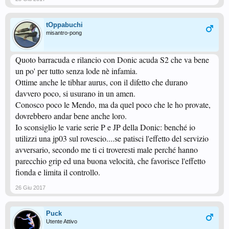
tOppabuchi
misantro-pong
Quoto barracuda e rilancio con Donic acuda S2 che va bene
un po' per tutto senza lode nè infamia.
Ottime anche le tibhar aurus, con il difetto che durano
davvero poco, si usurano in un amen.
Conosco poco le Mendo, ma da quel poco che le ho provate,
dovrebbero andar bene anche loro.
Io sconsiglio le varie serie P e JP della Donic: benché io
utilizzi una jp03 sul rovescio....se patisci l'effetto del servizio
avversario, secondo me ti ci troveresti male perché hanno
parecchio grip ed una buona velocità, che favorisce l'effetto
fionda e limita il controllo.
26 Giu 2017
Puck
Utente Attivo