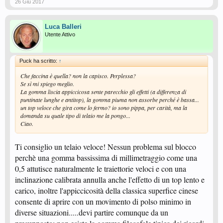
26 Giu 2017
Luca Balleri
Utente Attivo
Puck ha scritto:
↑
Che faccina è quella? non la capisco. Perplessa?
Se sì mi spiego meglio.
La gomma liscia appiccicosa sente parecchio gli effetti (a differenza di
puntinate lunghe e antitop), la gomma piuma non assorbe perché è bassa...
un top veloce che gira come lo fermo? io sono pippa, per carità, ma la
domanda su quale tipo di telaio me la pongo...
Ciao.
Ti consiglio un telaio veloce! Nessun problema sul blocco
perchè una gomma bassissima di millimetraggio come una
0,5 attutisce naturalmente le traiettorie veloci e con una
inclinazione calibrata annulla anche l'effetto di un top lento e
carico, inoltre l'appiccicosità della classica superfice cinese
consente di aprire con un movimento di polso minimo in
diverse situazioni.....devi partire comunque da un