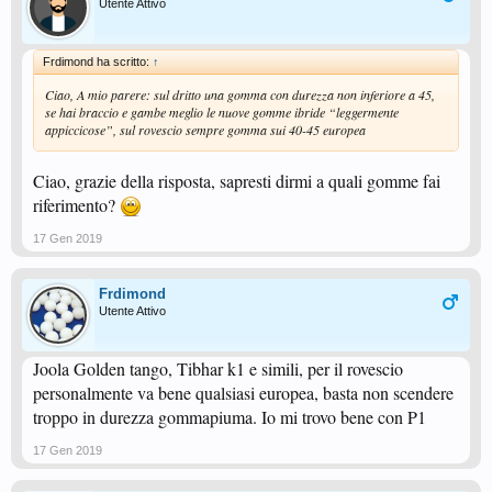
Utente Attivo
Frdimond ha scritto:
↑
Ciao, A mio parere: sul dritto una gomma con durezza non inferiore a 45,
se hai braccio e gambe meglio le nuove gomme ibride “leggermente
appiccicose”, sul rovescio sempre gomma sui 40-45 europea
Ciao, grazie della risposta, sapresti dirmi a quali gomme fai
riferimento?
17 Gen 2019
Frdimond
Utente Attivo
Joola Golden tango, Tibhar k1 e simili, per il rovescio
personalmente va bene qualsiasi europea, basta non scendere
troppo in durezza gommapiuma. Io mi trovo bene con P1
17 Gen 2019