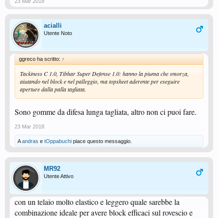
23 Mar 2018
acialli
Utente Noto
ggreco ha scritto:
↑
Tackiness C 1.0, Tibhar Super Defense 1.0: hanno la piuma che smorza,
aiutando nel block e nel palleggio, ma topsheet aderente per eseguire
aperture dalla palla tagliata.
Sono gomme da difesa lunga tagliata, altro non ci puoi fare.
23 Mar 2018
A
andras
e
tOppabuchi
piace questo messaggio.
MR92
Utente Attivo
con un telaio molto elastico e leggero quale sarebbe la
combinazione ideale per avere block efficaci sul rovescio e