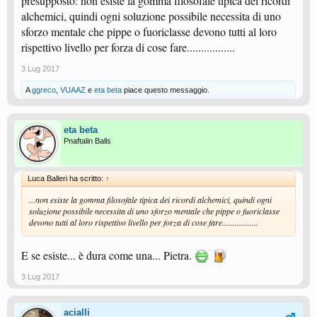
presupposto: non esiste la gomma filosofale tipica dei ricordi
alchemici, quindi ogni soluzione possibile necessita di uno
sforzo mentale che pippe o fuoriclasse devono tutti al loro
rispettivo livello per forza di cose fare.................
3 Lug 2017
A
ggreco
,
VUAAZ
e
eta beta
piace questo messaggio.
eta beta
Pnaftalin Balls
Luca Balleri ha scritto:
↑
...non esiste la gomma filosofale tipica dei ricordi alchemici, quindi ogni
soluzione possibile necessita di uno sforzo mentale che pippe o fuoriclasse
devono tutti al loro rispettivo livello per forza di cose fare.................
E se esiste... è dura come una... Pietra.
3 Lug 2017
acialli