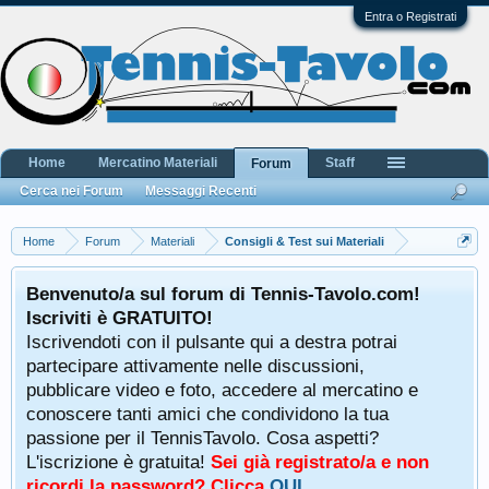
Entra o Registrati
Home
Mercatino Materiali
Staff
Forum
Cerca nei Forum
Messaggi Recenti
Home
Forum
Materiali
Consigli & Test sui Materiali
Benvenuto/a sul forum di Tennis-Tavolo.com!
Iscriviti è GRATUITO!
Iscrivendoti con il pulsante qui a destra potrai
partecipare attivamente nelle discussioni,
pubblicare video e foto, accedere al mercatino e
conoscere tanti amici che condividono la tua
passione per il TennisTavolo. Cosa aspetti?
L'iscrizione è gratuita!
Sei già registrato/a e non
ricordi la password? Clicca
QUI
.