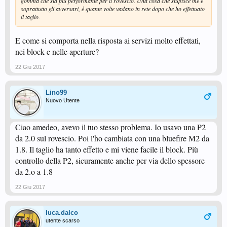
gomma che sia più performante per il rovescio. Una cosa che stupisce me e
soprattutto gli avversari, è quante volte vadano in rete dopo che ho effettuato
il taglio.
E come si comporta nella risposta ai servizi molto effettati,
nei block e nelle aperture?
22 Giu 2017
Lino99
Nuovo Utente
Ciao amedeo, avevo il tuo stesso problema. Io usavo una P2
da 2.0 sul rovescio. Poi l'ho cambiata con una bluefire M2 da
1.8. Il taglio ha tanto effetto e mi viene facile il block. Più
controllo della P2, sicuramente anche per via dello spessore
da 2.o a 1.8
22 Giu 2017
luca.dalco
utente scarso