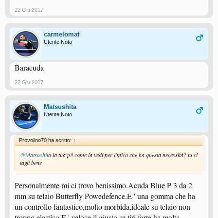
22 Giu 2017
carmelomaf
Utente Noto
Baracuda
22 Giu 2017
Matsushita
Utente Noto
Provolino70 ha scritto:
↑
@Matsushita
la tua p3 come la vedi per l'mico che ha questa necessità? tu ci
tagli bene
Personalmente mi ci trovo benissimo.Acuda Blue P 3 da 2
mm su telaio Butterfly Powedefence.E ' una gomma che ha
un controllo fantastico,molto morbida,ideale su telaio non
troppo elastico.E ' veloce il giusto,se tiri forte ha molta