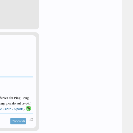
 deriva dal Ping Pong...
 Pong giocato sul tavolo!
e Carlin - Sports
)
#2
Condividi