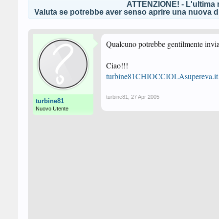
ATTENZIONE! - L'ultima r
Valuta se potrebbe aver senso aprire una nuova di
Qualcuno potrebbe gentilmente inviar
Ciao!!!
turbine81CHIOCCIOLAsupereva.it
turbine81
,
27 Apr 2005
turbine81
Nuovo Utente