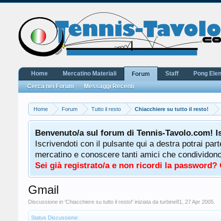
Home
Mercatino Materiali
Staff
Pong Ele
Forum
Cerca nei Forum
Messaggi Recenti
Home
Forum
Tutto il resto
Chiacchiere su tutto il resto!
Benvenuto/a sul forum di Tennis-Tavolo.com! I
Iscrivendoti con il pulsante qui a destra potrai par
mercatino e conoscere tanti amici che condividono l
Sei già registrato/a e non ricordi la password?
Gmail
Discussione in '
Chiacchiere su tutto il resto!
' iniziata da
turbine81
,
27 Apr 2005
.
Status Discussione: