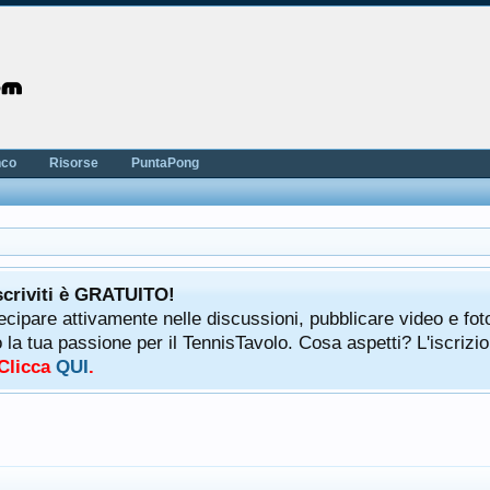
nco
Risorse
PuntaPong
scriviti è GRATUITO!
tecipare attivamente nelle discussioni, pubblicare video e fot
a tua passione per il TennisTavolo. Cosa aspetti? L'iscrizio
 Clicca
QUI
.