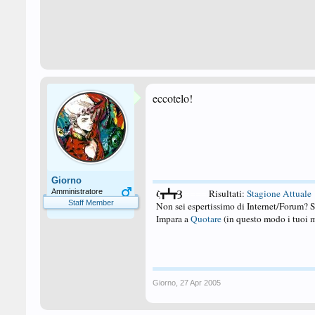
eccotelo!
Giorno
ζ┳┻┳Ȝ
Amministratore
====
Risultati:
Stagione Attuale
Staff Member
Non sei espertissimo di Internet/Forum? 
Impara a
Quotare
(in questo modo i tuoi m
Giorno
,
27 Apr 2005