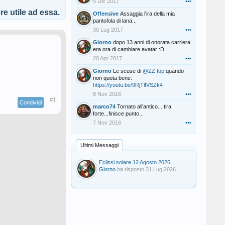
5 Dic 2017
•••
e utile ad essa.
Offensive
Assaggia l'ira della mia
pantofola di lana...
30 Lug 2017
•••
Giorno
dopo 13 anni di onorata carriera
era ora di cambiare avatar :D
20 Apr 2017
•••
Giorno
Le scuse di
@ZZ top
quando
non quota bene:
https://youtu.be/9RjTlfVSZk4
8 Nov 2016
•••
#1
Condividi
marco74
Tornato all'antico....tira
forte...finisce punto...
7 Nov 2016
•••
Ultimi Messaggi
Eclissi solare 12 Agosto 2026
Giorno
ha risposto
31 Lug 2026