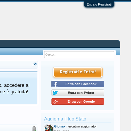
Entra o Registrati
Registrati o Entra!
o, accedere al
Entra con Facebook
ne è gratuita!
Entra con Twitter
Entra con Google
Aggiorna il tuo Stato
Giorno
mercatino aggiornato!