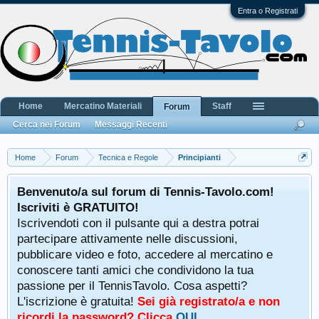
Entra o Registrati
Home
Mercatino Materiali
Staff
Forum
Cerca nei Forum
Messaggi Recenti
Home
Forum
Tecnica e Regole
Principianti
Benvenuto/a sul forum di Tennis-Tavolo.com!
Iscriviti è GRATUITO!
Iscrivendoti con il pulsante qui a destra potrai
partecipare attivamente nelle discussioni,
pubblicare video e foto, accedere al mercatino e
conoscere tanti amici che condividono la tua
passione per il TennisTavolo. Cosa aspetti?
L'iscrizione è gratuita!
Sei già registrato/a e non
ricordi la password? Clicca
QUI
.