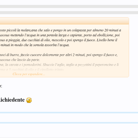
uttosto piccoli la melanzana che salo e pongo in un colapasta per almeno 20 minuti a
uscous mettendo l’acqua in una pentola larga e capiente, porto ad ebollizione, poi
us a pioggia, due cucchiai di olio, mescolo e poi spengo il fuoco. Livello bene il
2 minuti in modo che la semola assorba l’acqua.
ci di burro, faccio cuocere dolcemente per altri 2 minuti, poi spengo il fuoco e,
ouscous che lascio da parte.
na, la carota e i pomodorini. Sbuccio l’aglio, taglio a pezzettini il peperoncino e li
 a 5 cucchiai di olio e il cipollotto tritato.
Clicca per espandere...
elanzane sgocciolando bene.
p:
do Knorr Verdure, faccio stufare a fuoco dolce per altri 5 minuti fino a che saranno
 fuoco. Appena le verdure sono intiepidite, unisco i pomodorini e verso tutto in un
Richiedente
foglia di basilico spezzettato.
delle foglie di basilico.