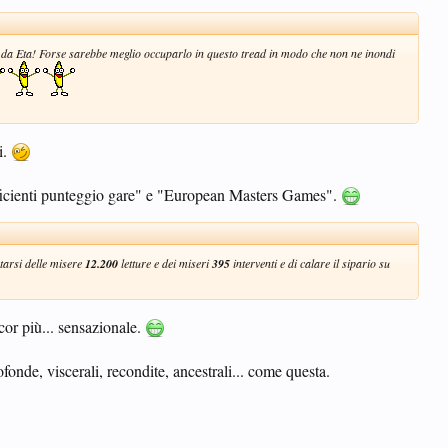
ti da Eta! Forse sarebbe meglio occuparlo in questo tread in modo che non ne inondi
i.
efficienti punteggio gare" e "European Masters Games".
ntarsi delle misere
12.200
letture e dei miseri
395
interventi e di calare il sipario su
cor più... sensazionale.
fonde, viscerali, recondite, ancestrali... come questa.