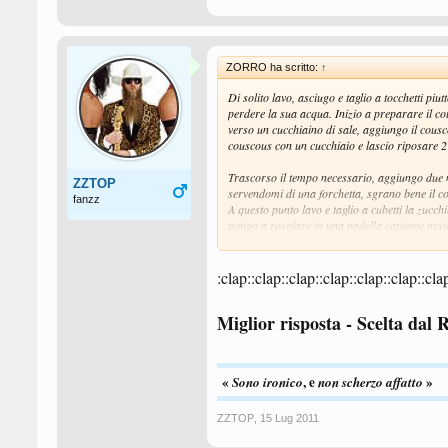
ZORRO ha scritto:
↑
Di solito lavo, asciugo e taglio a tocchetti pi
perdere la sua acqua. Inizio a preparare il co
verso un cucchiaino di sale, aggiungo il cousco
couscous con un cucchiaio e lascio riposare 
Trascorso il tempo necessario, aggiungo due no
ZZTOP
servendomi di una forchetta, sgrano bene il c
fanzz
A questo punto lavo e taglio a cubetti la zucchi
pongo a rosolare in una padella capiente assieme
Aggiungo quindi le carote, le zucchine e le m
:clap::clap::clap::clap::clap::clap::cla
Aggiungo quindi una vaschetta di Cuore di Bro
leggermente cotte, ma non sfatte, poi spengo il
Miglior risposta - Scelta dal 
contenitore insieme ad il couscous con qualche 
Servo il couscous alle verdure guarnendolo con 
ET VOILA'
«
, e
»
Sono ironico
non scherzo
affatto
ZZTOP
,
15 Lug 2011