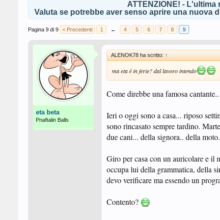
ATTENZIONE! - L'ultima r
Valuta se potrebbe aver senso aprire una nuova di
Pagina 9 di 9
< Precedenti
1
←
4
5
6
7
8
9
ALENOK78 ha scritto:
↑
ma eta è in ferie? dal lavoro intendo
Come direbbe una famosa cantante.. s
eta beta
Ieri o oggi sono a casa... riposo sett
Pnaftalin Balls
sono rincasato sempre tardino. Marte
due cani... della signora.. della mot
Giro per casa con un auricolare e il m
occupa lui della grammatica, della sint
devo verificare ma essendo un progra
Contento?