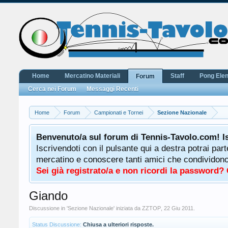
Home
Mercatino Materiali
Staff
Pong Ele
Forum
Cerca nei Forum
Messaggi Recenti
Home
Forum
Campionati e Tornei
Sezione Nazionale
Benvenuto/a sul forum di Tennis-Tavolo.com! I
Iscrivendoti con il pulsante qui a destra potrai par
mercatino e conoscere tanti amici che condividono l
Sei già registrato/a e non ricordi la password?
Giando
Discussione in '
Sezione Nazionale
' iniziata da
ZZTOP
,
22 Giu 2011
.
Status Discussione:
Chiusa a ulteriori risposte.