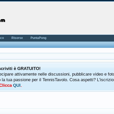
nco
Risorse
PuntaPong
scriviti è GRATUITO!
tecipare attivamente nelle discussioni, pubblicare video e fot
a tua passione per il TennisTavolo. Cosa aspetti? L'iscrizio
 Clicca
QUI
.