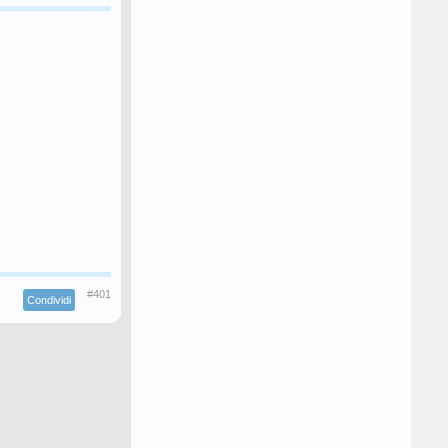
#401
Condividi