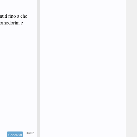
nuti fino a che
pomodorini e
#402
Condividi