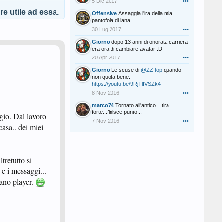
5 Dic 2017
•••
e utile ad essa.
Offensive
Assaggia l'ira della mia
pantofola di lana...
30 Lug 2017
•••
Giorno
dopo 13 anni di onorata carriera
era ora di cambiare avatar :D
20 Apr 2017
•••
Giorno
Le scuse di
@ZZ top
quando
non quota bene:
https://youtu.be/9RjTlfVSZk4
8 Nov 2016
•••
marco74
Tornato all'antico....tira
forte...finisce punto...
ggio. Dal lavoro
7 Nov 2016
•••
asa.. dei miei
tretutto si
 e i messaggi...
iano player.