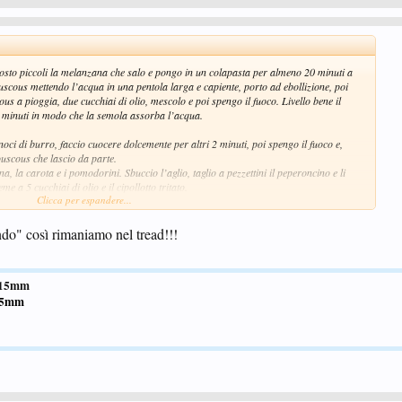
uttosto piccoli la melanzana che salo e pongo in un colapasta per almeno 20 minuti a
uscous mettendo l’acqua in una pentola larga e capiente, porto ad ebollizione, poi
us a pioggia, due cucchiai di olio, mescolo e poi spengo il fuoco. Livello bene il
2 minuti in modo che la semola assorba l’acqua.
no...
ci di burro, faccio cuocere dolcemente per altri 2 minuti, poi spengo il fuoco e,
ouscous che lascio da parte.
na, la carota e i pomodorini. Sbuccio l’aglio, taglio a pezzettini il peperoncino e li
 a 5 cucchiai di olio e il cipollotto tritato.
Clicca per espandere...
elanzane sgocciolando bene.
o" così rimaniamo nel tread!!!
do Knorr Verdure, faccio stufare a fuoco dolce per altri 5 minuti fino a che saranno
 fuoco. Appena le verdure sono intiepidite, unisco i pomodorini e verso tutto in un
foglia di basilico spezzettato.
2.15mm
delle foglie di basilico.
1.5mm