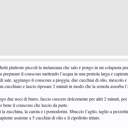
cchetti piuttosto piccoli la melanzana che salo e pongo in un colapasta p
 a preparare il couscous mettendo l’acqua in una pentola larga e capient
di sale, aggiungo il couscous a pioggia, due cucchiai di olio, mescolo e
un cucchiaio e lascio riposare 2 minuti in modo che la semola assorba l
ngo due noci di burro, faccio cuocere dolcemente per altri 2 minuti, poi
o bene il couscous che lascio da parte.
 la zucchina, la carota e i pomodorini. Sbuccio l’aglio, taglio a pezzetti
piente assieme a 5 cucchiai di olio e il cipollotto tritato.