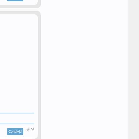
#403
Condividi