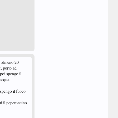
er almeno 20
e, porto ad
 poi spengo il
’acqua.
 spengo il fuoco
ni il peperoncino