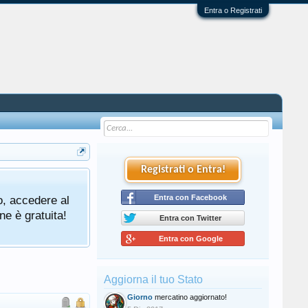
Entra o Registrati
Registrati o Entra!
o, accedere al
Entra con Facebook
ne è gratuita!
Entra con Twitter
Entra con Google
Aggiorna il tuo Stato
Giorno
mercatino aggiornato!