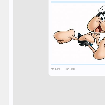
eta beta
,
15 Lug 2011