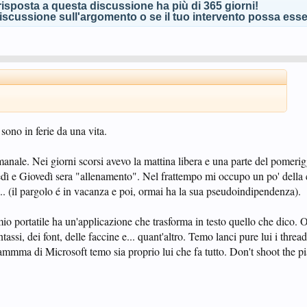
isposta a questa discussione ha più di 365 giorni!
scussione sull'argomento o se il tuo intervento possa esser
ono in ferie da una vita.
imanale. Nei giorni scorsi avevo la mattina libera e una parte del pomeri
dì e Giovedì sera "allenamento". Nel frattempo mi occupo un po' della c
o... (il pargolo é in vacanza e poi, ormai ha la sua pseudoindipendenza).
io portatile ha un'applicazione che trasforma in testo quello che dico. Ol
assi, dei font, delle faccine e... quant'altro. Temo lanci pure lui i thread
mmma di Microsoft temo sia proprio lui che fa tutto. Don't shoot the p