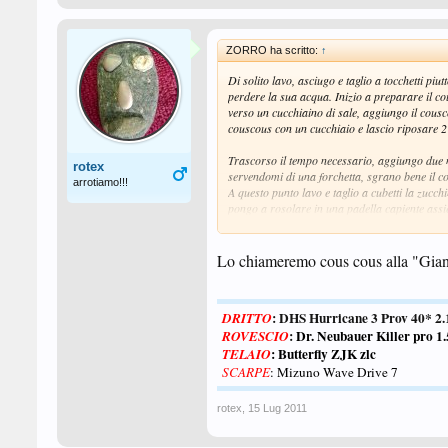
ZORRO ha scritto:
↑
Di solito lavo, asciugo e taglio a tocchetti pi
perdere la sua acqua. Inizio a preparare il co
verso un cucchiaino di sale, aggiungo il cousco
couscous con un cucchiaio e lascio riposare 
uno
ZORRO
candidato al miglior OT dell' an
Trascorso il tempo necessario, aggiungo due no
rotex
servendomi di una forchetta, sgrano bene il c
arrotiamo!!!
A questo punto lavo e taglio a cubetti la zucchi
pongo a rosolare in una padella capiente assieme
Aggiungo quindi le carote, le zucchine e le m
Lo chiameremo cous cous alla "Giand
Aggiungo quindi una vaschetta di Cuore di Bro
leggermente cotte, ma non sfatte, poi spengo il
contenitore insieme ad il couscous con qualche 
: DHS Hurricane 3 Prov 40* 
DRITTO
Servo il couscous alle verdure guarnendolo con 
:
Dr. Neubauer Killer pro 
ROVESCIO
ET VOILA'
: Butterfly ZJK zlc
TELAIO
SCARPE
: Mizuno Wave Drive 7
rotex
,
15 Lug 2011