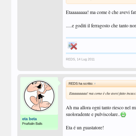
Etaaaaaaaa! ma come è che avevi fatt
.....e goditi il ferragosto che tanto non
REDS
,
14 Lug 2011
REDS ha scritto:
↑
Etaaaaaaaa! ma come è che avevi fatto incacch
Ah ma allora ogni tanto riesco nel mi
suoloradente e pulviscolare..
eta beta
Pnaftalin Balls
Eta é un guastatore!