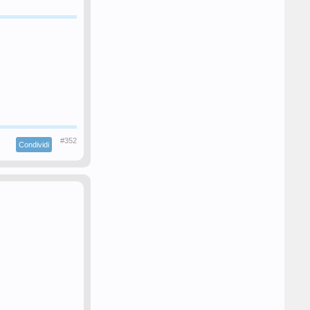
#352
Condividi