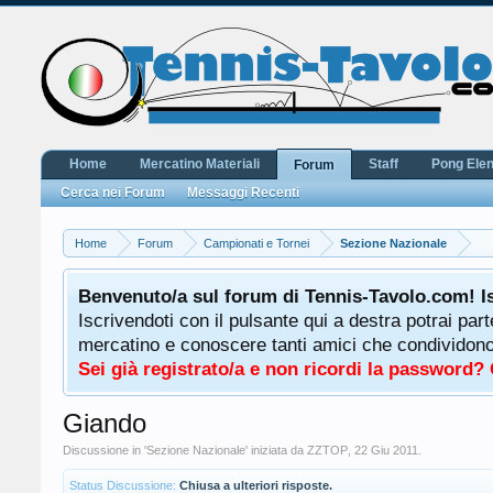
Home
Mercatino Materiali
Staff
Pong Ele
Forum
Cerca nei Forum
Messaggi Recenti
Home
Forum
Campionati e Tornei
Sezione Nazionale
Benvenuto/a sul forum di Tennis-Tavolo.com! I
Iscrivendoti con il pulsante qui a destra potrai par
mercatino e conoscere tanti amici che condividono l
Sei già registrato/a e non ricordi la password?
Giando
Discussione in '
Sezione Nazionale
' iniziata da
ZZTOP
,
22 Giu 2011
.
Status Discussione:
Chiusa a ulteriori risposte.