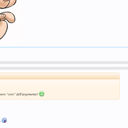
ul vero "core" dell'argomento!
..