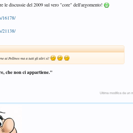
gere le discussie del 2009 sul vero "core" dell'argomento!
s/16178/
s/21138/
ne ai Pollinos ma a tutti gli altri sì!
re, che non ci appartiene."
Ultima modifica da un 