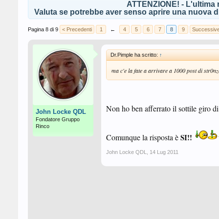
ATTENZIONE! - L'ultima r
Valuta se potrebbe aver senso aprire una nuova di
Pagina 8 di 9
< Precedenti
1
←
4
5
6
7
8
9
Successive
Dr.Pimple ha scritto:
↑
ma c'e la fate a arrivare a 1000 post di str0n
Non ho ben afferrato il sottile giro di
John Locke QDL
Fondatore Gruppo
Rinco
Comunque la risposta è
SI!!
John Locke QDL
,
14 Lug 2011