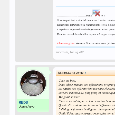
............... ....................... ................ Panta
rei !!!
Nessuno può farvi sentire inferiore senza il vostro consen
Perseguendo l'irragiungibile rendiamo impossibile ciò che 
L'esperienza è quello che ottieni quando non ottieni quell
Un uomo che cede benché abbia ragione, o è saggio o è sp
Libro consigliato
: Mamma Africa - una storia vera (Melissa
superciuk
,
14 Lug 2011
jek il pirata ha scritto:
↑
Caro eta beta,
le tue offese gratuite non affascinano proprio 
Sei partito con affermazioni tutt'altro che tecn
liberare il mondo del ping pong da chissa qua
Ma goditi la vita!
E pensa un po' di piu' al tuo orticello che a d
REDS
Questa discussione con te non mi affascina piu
Utente Attivo
Il dialogo è fatto anche di goliardia e quant'al
Goditi il Ferragosto,senza rancore,che non ci