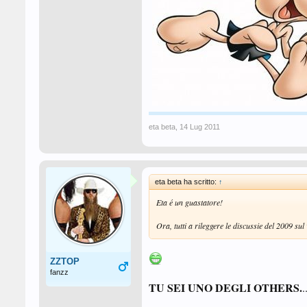
eta beta
,
14 Lug 2011
eta beta ha scritto:
↑
Eta é un guastatore!
Ora, tutti a rileggere le discussie del 2009 s
ZZTOP
fanzz
TU SEI UNO DEGLI OTHERS.
.