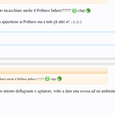
o incacchiare anche il Pollinos fathers?!?!?!
:clap:
 appertiene ai Pollinos ma a tutti gli altri sì! ;-);-);-)
iare anche il Pollinos fathers?!?!?!
:clap:
o intento deflagrante e agitatore, volto a dare una scossa ad un ambiente 