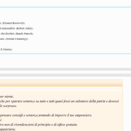
so. (Eleanor Roosevelt)
è realizzabile. (Robert Adrey)
o che desideri. (Randy Pausch)
osato. (Jerome Cummings)
 F. Greene)
per niente.
iche per sparare sentenze su tutto e tutti quasi fossi un salvatore della patria e dovessi
le sorpruso.
ispensare consigli e sentenze,tentando di imporre il tuo etapensiero.
'.
tro non di rivendicazioni di principio e di offese gratuite.
 appartiene.