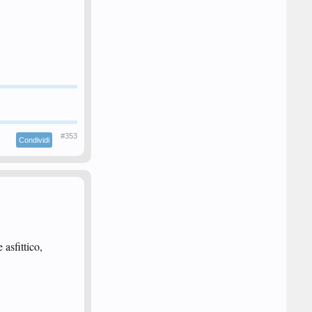
#353
Condividi
asfittico,