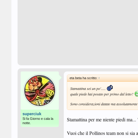
eta beta ha scritto:
↑
Stamattina sei un po'.....
quale piede hai posato per primo dal letto?
Sono considerazioni datate ma assolutamente 
superciuk
Stamattina per me niente piedi ma..
Si fa Giorno e cala la
notte.
Vuoi che il Pollinos team non si sia a