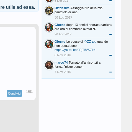
5 Dic 2017
•••
e utile ad essa.
Offensive
Assaggia l'ira della mia
pantofola di lana...
30 Lug 2017
•••
Giorno
dopo 13 anni di onorata carriera
era ora di cambiare avatar :D
20 Apr 2017
•••
Giorno
Le scuse di
@ZZ top
quando
non quota bene:
https://youtu.be/9RjTlfVSZk4
8 Nov 2016
•••
marco74
Tornato all'antico....tira
forte...finisce punto...
7 Nov 2016
•••
#351
Condividi