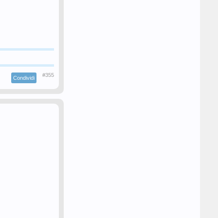
#355
Condividi