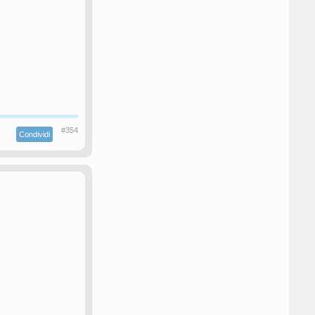
#354
Condividi