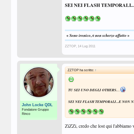
SEI NEI FLASH TEMPORALI...
«
, e
»
Sono ironico
non scherzo
affatto
ZZTOP
,
14 Lug 2011
ZZTOP ha scritto:
↑
TU SEI UNO DEGLI OTHERS.
...
SEI NEI FLASH TEMPORALI...E NON NE
John Locke QDL
Fondatore Gruppo
Rinco
ZiZZi, credo che lost qui l'abbiamo vis