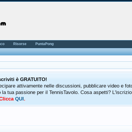
nco
Risorse
PuntaPong
scriviti è GRATUITO!
tecipare attivamente nelle discussioni, pubblicare video e fot
a tua passione per il TennisTavolo. Cosa aspetti? L'iscrizio
 Clicca
QUI
.