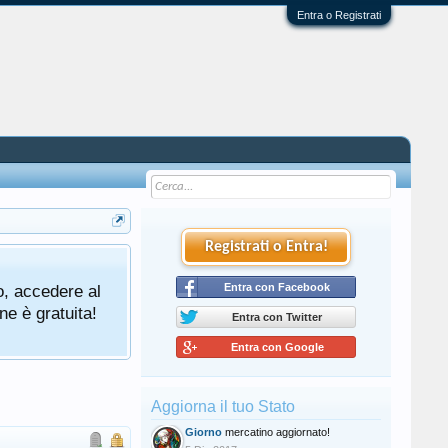
Entra o Registrati
Registrati o Entra!
o, accedere al
Entra con Facebook
ne è gratuita!
Entra con Twitter
Entra con Google
Aggiorna il tuo Stato
Giorno
mercatino aggiornato!