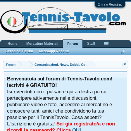
Entra o Registrati
Home
Mercatino Materiali
Staff
Forum
Cerca nei Forum
Messaggi Recenti
Forum
...
Comunicazioni, News, Dubbi, Commenti e Lamentele
Benvenuto/a sul forum di Tennis-Tavolo.com!
Iscriviti è GRATUITO!
Iscrivendoti con il pulsante qui a destra potrai
partecipare attivamente nelle discussioni,
pubblicare video e foto, accedere al mercatino e
conoscere tanti amici che condividono la tua
passione per il TennisTavolo. Cosa aspetti?
L'iscrizione è gratuita!
Sei già registrato/a e non
ricordi la password? Clicca
QUI
.