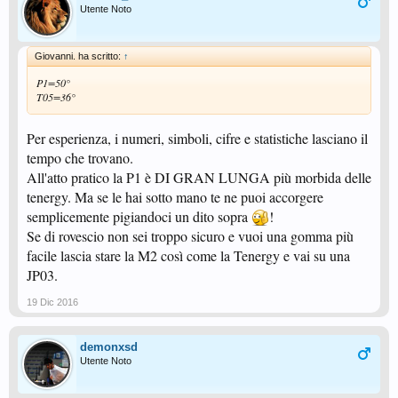
Utente Noto
Giovanni. ha scritto:
↑
P1=50°
T05=36°
Per esperienza, i numeri, simboli, cifre e statistiche lasciano il
tempo che trovano.
All'atto pratico la P1 è DI GRAN LUNGA più morbida delle
tenergy. Ma se le hai sotto mano te ne puoi accorgere
semplicemente pigiandoci un dito sopra
!
Se di rovescio non sei troppo sicuro e vuoi una gomma più
facile lascia stare la M2 così come la Tenergy e vai su una
JP03.
19 Dic 2016
demonxsd
Utente Noto