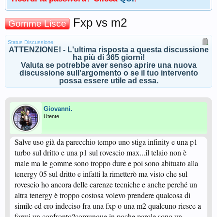
Fxp vs m2
Gomme Lisce
Status Discussione:
ATTENZIONE! - L'ultima risposta a questa discussione
ha più di 365 giorni!
Valuta se potrebbe aver senso aprire una nuova
discussione sull'argomento o se il tuo intervento
possa essere utile ad essa.
Giovanni.
Utente
Salve uso già da parecchio tempo uno stiga infinity e una p1
turbo sul dritto e una p1 sul rovescio max...il telaio non è
male ma le gomme sono troppo dure e poi sono abituato alla
tenergy 05 sul dritto e infatti la rimetterò ma visto che sul
rovescio ho ancora delle carenze tecniche e anche perché un
altra tenergy è troppo costosa volevo prendere qualcosa di
simile ed ero indeciso fra una fxp o una m2 qualcuno riesce a
farmi un confronto?comunque in poche parole sono un