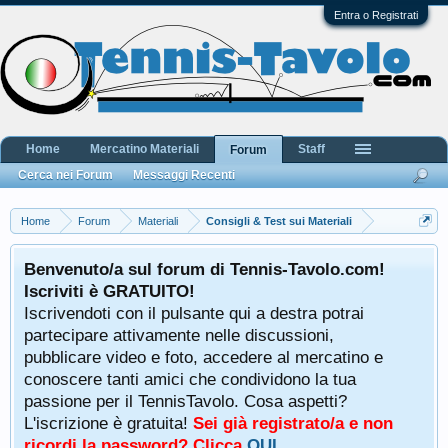
Entra o Registrati
Home
Mercatino Materiali
Staff
Forum
Cerca nei Forum
Messaggi Recenti
Home
Forum
Materiali
Consigli & Test sui Materiali
Benvenuto/a sul forum di Tennis-Tavolo.com!
Iscriviti è GRATUITO!
Iscrivendoti con il pulsante qui a destra potrai
partecipare attivamente nelle discussioni,
pubblicare video e foto, accedere al mercatino e
conoscere tanti amici che condividono la tua
passione per il TennisTavolo. Cosa aspetti?
L'iscrizione è gratuita!
Sei già registrato/a e non
ricordi la password? Clicca
QUI
.