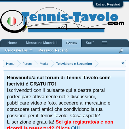
Entra o Registrati
Home
Mercatino Materiali
Staff
Forum
Cerca nei Forum
Messaggi Recenti
Home
Forum
Media
Televisione e Streaming
Benvenuto/a sul forum di Tennis-Tavolo.com!
Iscriviti è GRATUITO!
Iscrivendoti con il pulsante qui a destra potrai
partecipare attivamente nelle discussioni,
pubblicare video e foto, accedere al mercatino e
conoscere tanti amici che condividono la tua
passione per il TennisTavolo. Cosa aspetti?
L'iscrizione è gratuita!
Sei già registrato/a e non
ricordi la password? Clicca
QUI
.