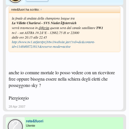
rete&fuori ha scritto:
↑
la finale di andata della champions league tra
La Villette Charleroi - SVS NiederÃ¶sterreich
verrà trasmessa in
differita
questa sera dal canale satellitare
TW1
tw1 - sat ASTRA 19.2Â°E - 12662.75 H sr 22000
dalle ore 20.15 alle 22.45
http://www.tw1.at/jart/prj3/tw1/website.jart?rel=de&content-
id=1148468721613&reserve-mode=active
anche io comune mortale lo posso vedere con un ricevitore
free oppure bisogna essere nella schiera degli eletti che
posseggono sky ?
Piergiorgio
28 Apr 2007
rete&fuori
Utente