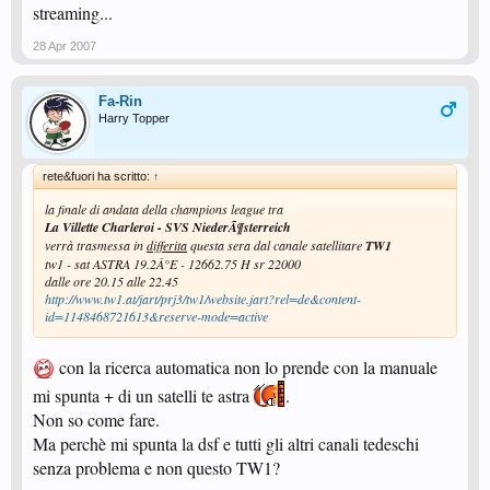
streaming...
28 Apr 2007
Fa-Rin
Harry Topper
rete&fuori ha scritto:
↑
la finale di andata della champions league tra
La Villette Charleroi - SVS NiederÃ¶sterreich
verrà trasmessa in
differita
questa sera dal canale satellitare
TW1
tw1 - sat ASTRA 19.2Â°E - 12662.75 H sr 22000
dalle ore 20.15 alle 22.45
http://www.tw1.at/jart/prj3/tw1/website.jart?rel=de&content-
id=1148468721613&reserve-mode=active
con la ricerca automatica non lo prende con la manuale
mi spunta + di un satelli te astra
.
Non so come fare.
Ma perchè mi spunta la dsf e tutti gli altri canali tedeschi
senza problema e non questo TW1?