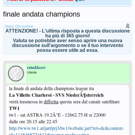
finale andata champions
Status Discussione:
ATTENZIONE! - L'ultima risposta a questa discussione
ha più di 365 giorni!
Valuta se potrebbe aver senso aprire una nuova
discussione sull'argomento o se il tuo intervento
possa essere utile ad essa.
rete&fuori
Utente
la finale di andata della champions league tra
La Villette Charleroi - SVS NiederÃ¶sterreich
verrà trasmessa in
differita
questa sera dal canale satellitare
TW1
tw1 - sat ASTRA 19.2Â°E - 12662.75 H sr 22000
dalle ore 20.15 alle 22.45
http://www.tw1.at/jart/prj3/tw1/website.jart?rel=de&content-
id=1148468721613&reserve-mode=active