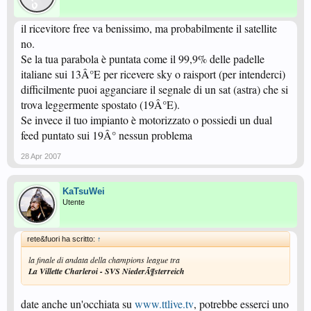
il ricevitore free va benissimo, ma probabilmente il satellite
no.
Se la tua parabola è puntata come il 99,9% delle padelle
italiane sui 13Â°E per ricevere sky o raisport (per intenderci)
difficilmente puoi agganciare il segnale di un sat (astra) che si
trova leggermente spostato (19Â°E).
Se invece il tuo impianto è motorizzato o possiedi un dual
feed puntato sui 19Â° nessun problema
28 Apr 2007
KaTsuWei
Utente
rete&fuori ha scritto:
↑
la finale di andata della champions league tra
La Villette Charleroi - SVS NiederÃ¶sterreich
date anche un'occhiata su
www.ttlive.tv
, potrebbe esserci uno