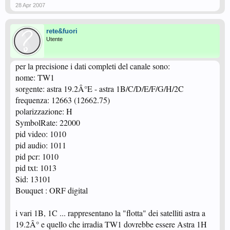
28 Apr 2007
rete&fuori
Utente
per la precisione i dati completi del canale sono:
nome: TW1
sorgente: astra 19.2Â°E - astra 1B/C/D/E/F/G/H/2C
frequenza: 12663 (12662.75)
polarizzazione: H
SymbolRate: 22000
pid video: 1010
pid audio: 1011
pid pcr: 1010
pid txt: 1013
Sid: 13101
Bouquet : ORF digital
i vari 1B, 1C ... rappresentano la "flotta" dei satelliti astra a
19.2Â° e quello che irradia TW1 dovrebbe essere Astra 1H