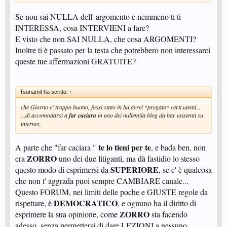
Se non sai NULLA dell' argomento e nemmeno ti ti
INTERESSA, cosa INTERVIENI a fare?
E visto che non SAI NULLA, che cosa ARGOMENTI?
Inoltre ti è passato per la testa che potrebbero non interessarci
queste tue affermazioni GRATUITE?
Tsunami! ha scritto:
↑
che Giorno e' troppo buono, fossi stato in lui avrei *pregato* certi utenti...
...di accomodarsi a
far caciara
in uno dei millemila blog da bar esistenti su
internet..
te lo tieni per te
A parte che "far caciara "
, e bada ben, non
ZORRO
era
uno dei due litiganti, ma dà fastidio lo stesso
SUPERIORE
questo modo di esprimersi da
, se c' è qualcosa
che non t' aggrada puoi sempre CAMBIARE canale...
Questo FORUM, nei limiti delle poche e GIUSTE regole da
DEMOCRATICO
rispettare, è
, e ognuno ha il diritto di
ZORRO
esprimere la sua opinione, come
sta facendo
adesso, senza permettersi di dare LEZIONI a nessuno...