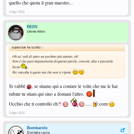
quello che quota il gran maestro...
1 Ago 2011
REDS
Utente Attivo
superciuk ha scritto:
↑
Oh tu! vedi di stare un pochino più attento, eh!
Non è che puoi impunemente fregarmi parole, concetti, idee e passarla
liscia.
Per stavolta ti quoto ma che non si ripeta.
Sì vabbè
, se stiamo qui a contare le volte che me le hai
rubate tu stiam qui sino a domani l'altro.
Occhio che ti controllo eh?!
......
:corn:
1 Ago 2011
Bombarolo
D'un'altra razza