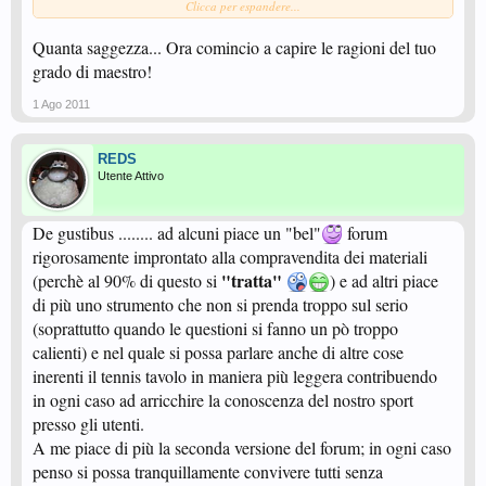
Clicca per espandere...
nel cattivo gusto.
Quanta saggezza... Ora comincio a capire le ragioni del tuo
Non vedo come tutto cio' possa togliere prestigio o credibilità al forum.
grado di maestro!
Ritengo altresi' che coloro i quali si stanno divertendo nella sezione
sopracitata siano in gran parte gli stessi che non si tirano mai indietro dalle
1 Ago 2011
discussioni "serie" ed anzi in molti casi le propongono.
REDS
Utente Attivo
De gustibus ........ ad alcuni piace un "bel"
forum
rigorosamente improntato alla compravendita dei materiali
"tratta"
(perchè al 90% di questo si
) e ad altri piace
di più uno strumento che non si prenda troppo sul serio
(soprattutto quando le questioni si fanno un pò troppo
calienti) e nel quale si possa parlare anche di altre cose
inerenti il tennis tavolo in maniera più leggera contribuendo
in ogni caso ad arricchire la conoscenza del nostro sport
presso gli utenti.
A me piace di più la seconda versione del forum; in ogni caso
penso si possa tranquillamente convivere tutti senza