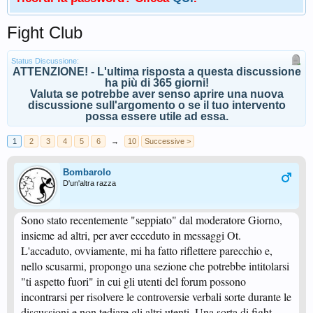
Fight Club
Status Discussione:
ATTENZIONE! - L'ultima risposta a questa discussione
ha più di 365 giorni!
Valuta se potrebbe aver senso aprire una nuova
discussione sull'argomento o se il tuo intervento
possa essere utile ad essa.
1
2
3
4
5
6
→
10
Successive >
Bombarolo
D'un'altra razza
Sono stato recentemente "seppiato" dal moderatore Giorno,
insieme ad altri, per aver ecceduto in messaggi Ot.
L'accaduto, ovviamente, mi ha fatto riflettere parecchio e,
nello scusarmi, propongo una sezione che potrebbe intitolarsi
"ti aspetto fuori" in cui gli utenti del forum possono
incontrarsi per risolvere le controversie verbali sorte durante le
discussioni e non tediare gli altri utenti. Una sorta di fight