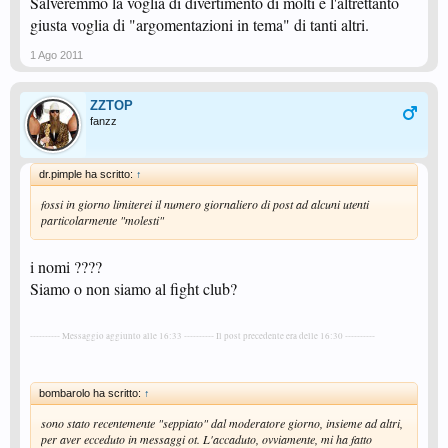
Salveremmo la voglia di divertimento di molti e l'altrettanto
giusta voglia di "argomentazioni in tema" di tanti altri.
1 Ago 2011
ZZTOP
fanzz
dr.pimple ha scritto:
↑
fossi in giorno limiterei il numero giornaliero di post ad alcuni utenti
particolarmente "molesti"
i nomi ????
Siamo o non siamo al fight club?
---------- Messaggio aggiunto alle 16:33 ---------- Il post precedente era delle 16:30 ----------
bombarolo ha scritto:
↑
sono stato recentemente "seppiato" dal moderatore giorno, insieme ad altri,
per aver ecceduto in messaggi ot. L'accaduto, ovviamente, mi ha fatto