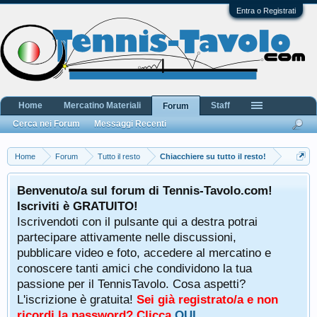
Entra o Registrati
Home
Mercatino Materiali
Staff
Forum
Cerca nei Forum
Messaggi Recenti
Home
Forum
Tutto il resto
Chiacchiere su tutto il resto!
Benvenuto/a sul forum di Tennis-Tavolo.com!
Iscriviti è GRATUITO!
Iscrivendoti con il pulsante qui a destra potrai
partecipare attivamente nelle discussioni,
pubblicare video e foto, accedere al mercatino e
conoscere tanti amici che condividono la tua
passione per il TennisTavolo. Cosa aspetti?
L'iscrizione è gratuita!
Sei già registrato/a e non
ricordi la password? Clicca
QUI
.