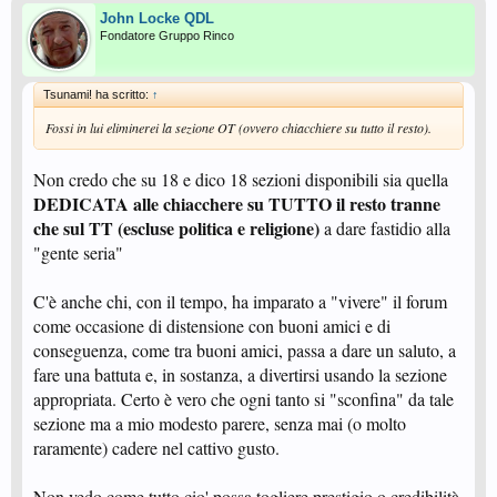
John Locke QDL
Fondatore Gruppo Rinco
Tsunami! ha scritto:
↑
Fossi in lui eliminerei la sezione OT (ovvero chiacchiere su tutto il resto).
Non credo che su 18 e dico 18 sezioni disponibili sia quella
DEDICATA alle chiacchere su TUTTO il resto tranne
che sul TT (escluse politica e religione)
a dare fastidio alla
"gente seria"
C'è anche chi, con il tempo, ha imparato a "vivere" il forum
come occasione di distensione con buoni amici e di
conseguenza, come tra buoni amici, passa a dare un saluto, a
fare una battuta e, in sostanza, a divertirsi usando la sezione
appropriata. Certo è vero che ogni tanto si "sconfina" da tale
sezione ma a mio modesto parere, senza mai (o molto
raramente) cadere nel cattivo gusto.
Non vedo come tutto cio' possa togliere prestigio o credibilità