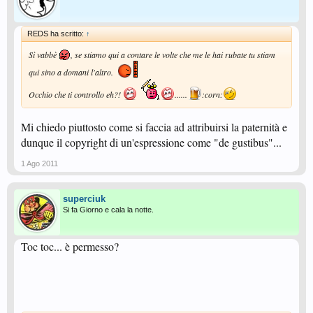
REDS ha scritto:
↑
Sì vabbè
, se stiamo qui a contare le volte che me le hai rubate tu stiam
qui sino a domani l'altro.
Occhio che ti controllo eh?!
......
:corn:
Mi chiedo piuttosto come si faccia ad attribuirsi la paternità e
dunque il copyright di un'espressione come "de gustibus"...
1 Ago 2011
superciuk
Si fa Giorno e cala la notte.
Toc toc... è permesso?