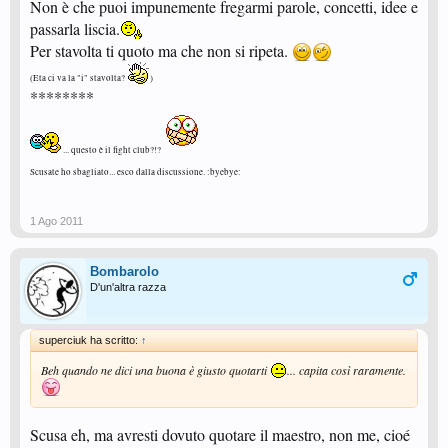
Non è che puoi impunemente fregarmi parole, concetti, idee e
passarla liscia.
Per stavolta ti quoto ma che non si ripeta.
(Eta ci va la "i" stavolta?
)
********
... questo è il fight club?!?
Scusate ho sbagliato... esco dalla discussione. :byebye:
1 Ago 2011
Bombarolo
D'un'altra razza
superciuk ha scritto:
↑
Beh quando ne dici una buona è giusto quotarti
... capita così raramente.
Scusa eh, ma avresti dovuto quotare il maestro, non me, cioé