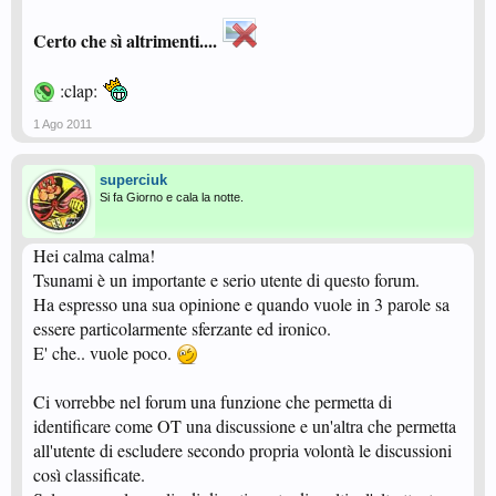
Certo che sì altrimenti....
...così a quest' ora avremmo un FORUM pieno (si fa per dire ) di tanti
piccoli TSUNAMI...
:clap:
L' unica cosa giusta di questo post ARROGANTE è che
GIORNO
è troppo
buono, perchè se anzichè LIMITARSI a cancellare gli OT, avesse cancellato i
1 Ago 2011
RIPETITIVI (anche considerando che nel thread CLASSIFICA UNICA si è
discusso parecchio della stessa cosa ), non ci sarebbe rimasto MOLTO...
superciuk
ZORRO
trova che un thread RIPETITIVO sia fastidioso anche più di un
Si fa Giorno e cala la notte.
OT...
Ma non per questo ne chiede la CHIUSURA...
...lui CAMBIA CANALE...
Hei calma calma!
...o per rimanere in tema col tormentone del momento...
Tsunami è un importante e serio utente di questo forum.
uno
ZORRO
che... ABBANDONA LA DISCUSSIONE...
Ha espresso una sua opinione e quando vuole in 3 parole sa
essere particolarmente sferzante ed ironico.
P.S.: il buon BVZM71 INSEGNA come ci si comporta:
E' che.. vuole poco.
Ci vorrebbe nel forum una funzione che permetta di
identificare come OT una discussione e un'altra che permetta
all'utente di escludere secondo propria volontà le discussioni
così classificate.