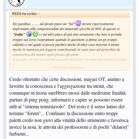
REDS ha scritto:
↑
De gustibus ........ ad alcuni piace un "bel"
forum rigorosamente
improntato alla compravendita dei materiali (perchè al 90% di questo si
"tratta"
) e ad altri piace di più uno strumento che non si prenda
troppo sul serio (soprattutto quando le questioni si fanno un pò troppo
calienti) e nel quale si possa parlare anche di altre cose inerenti il tennis
tavolo in maniera più leggera contribuendo in ogni caso ad arricchire la
conoscenza del nostro sport presso gli utenti.
A me piace di più la seconda versione del forum; in ogni caso penso si possa
tranquillamente convivere tutti senza trascendere in eccessi nè da una parte
Clicca per espandere...
nè da quell'altra. Se è vero che nell'ultimo periodo (2/3 mesi) sono
proliferati thread più o meno buffi e discussioni più o meno spammate da
Credo oltretutto che certe discussioni, magari OT, aiutino a
interventi mirati a smorzare toni troppo accesi, è anche vero che per un
periodo ben più lungo è stato un forum di materiali, materiali e ancora
favorire la conoscenza e l'aggregazione tra utenti, che
solo
comunque in teoria sarebbero mossi dalle medesime finalità:
materiali.
.......eccheppalleeeeee!
parlare di ping pong, informarsi e capire se possono essere
utili al "sistema tennistavolo". Del resto è il senso latino del
termine "forum"... Confinare la discussione entro troppi
paletti credo non giovi alla vitalità dello strumento e favorisca
invece la noia, le attività dei professoroni e di pochi "delatori"
furbastri...