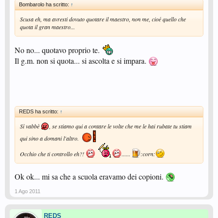
Bombarolo ha scritto:
↑
Scusa eh, ma avresti dovuto quotare il maestro, non me, cioé quello che
quota il gran maestro...
No no... quotavo proprio te.
Il g.m. non si quota... si ascolta e si impara.
REDS ha scritto:
↑
Sì vabbè
, se stiamo qui a contare le volte che me le hai rubate tu stiam
qui sino a domani l'altro.
Occhio che ti controllo eh?!
......
:corn:
Ok ok... mi sa che a scuola eravamo dei copioni.
1 Ago 2011
REDS