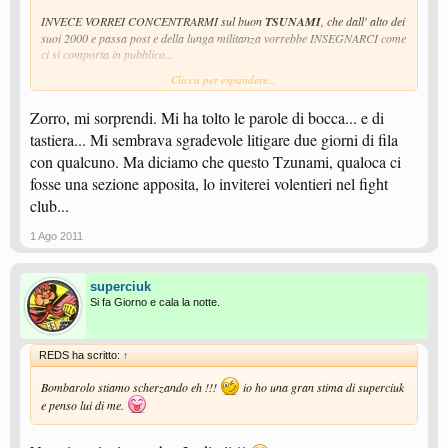
INVECE VORREI CONCENTRARMI sul buon
TSUNAMI
, che dall' alto dei
suoi 2000 e passa post e della lunga militanza vorrebbe INSEGNARCI come
ci si comporta in pubblico...
Clicca per espandere...
Zorro, mi sorprendi. Mi ha tolto le parole di bocca... e di
Se non sai NULLA dell' argomento e nemmeno ti ti INTERESSA, cosa
INTERVIENI a fare?
tastiera... Mi sembrava sgradevole litigare due giorni di fila
E visto che non SAI NULLA, che cosa ARGOMENTI?
con qualcuno. Ma diciamo che questo Tzunami, qualoca ci
Inoltre ti è passato per la testa che potrebbero non interessarci queste tue
fosse una sezione apposita, lo inviterei volentieri nel fight
affermazioni GRATUITE?
club...
1 Ago 2011
A parte che "far caciara "
te lo tieni per te
, e bada ben, non era
ZORRO
uno
dei due litiganti, ma dà fastidio lo stesso questo modo di esprimersi da
SUPERIORE
, se c' è qualcosa che non t' aggrada puoi sempre CAMBIARE
superciuk
canale...
Si fa Giorno e cala la notte.
Questo FORUM, nei limiti delle poche e GIUSTE regole da rispettare, è
DEMOCRATICO
, e ognuno ha il diritto di esprimere la sua opinione, come
ZORRO
sta facendo adesso, senza permettersi di dare LEZIONI a
REDS ha scritto:
↑
nessuno...
Poi se qualcuno ECCEDE, ci pensa
GIORNO
a riportare TUTTO sui giusti
Bombarolo stiamo scherzando eh !!!
io ho una gran stima di superciuk
binari.
e penso lui di me.