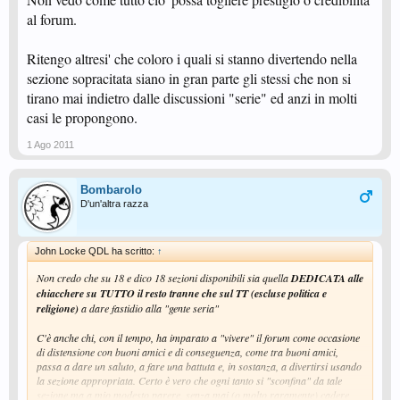
al forum.
Ritengo altresi' che coloro i quali si stanno divertendo nella
sezione sopracitata siano in gran parte gli stessi che non si
tirano mai indietro dalle discussioni "serie" ed anzi in molti
casi le propongono.
1 Ago 2011
Bombarolo
D'un'altra razza
John Locke QDL ha scritto:
↑
Non credo che su 18 e dico 18 sezioni disponibili sia quella
DEDICATA alle
chiacchere su TUTTO il resto tranne che sul TT (escluse politica e
religione)
a dare fastidio alla "gente seria"
C'è anche chi, con il tempo, ha imparato a "vivere" il forum come occasione
di distensione con buoni amici e di conseguenza, come tra buoni amici,
passa a dare un saluto, a fare una battuta e, in sostanza, a divertirsi usando
la sezione appropriata. Certo è vero che ogni tanto si "sconfina" da tale
sezione ma a mio modesto parere, senza mai (o molto raramente) cadere