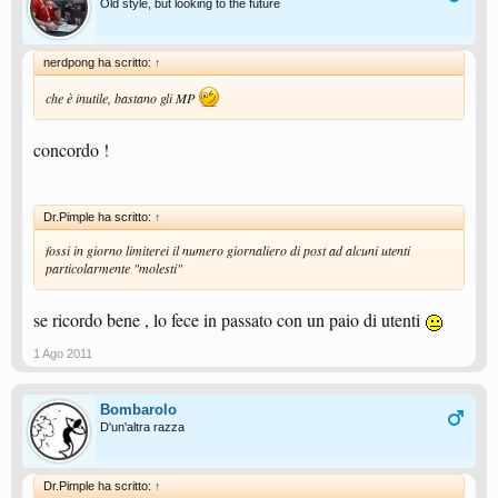
Old style, but looking to the future
nerdpong ha scritto:
↑
che è inutile, bastano gli MP
concordo !
Dr.Pimple ha scritto:
↑
fossi in giorno limiterei il numero giornaliero di post ad alcuni utenti
particolarmente "molesti"
se ricordo bene , lo fece in passato con un paio di utenti
1 Ago 2011
Bombarolo
D'un'altra razza
Dr.Pimple ha scritto:
↑