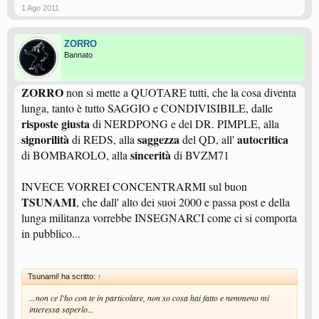
1 Ago 2011
ZORRO
Bannato
ZORRO
non si mette a QUOTARE tutti, che la cosa diventa
lunga, tanto è tutto SAGGIO e CONDIVISIBILE, dalle
risposte giusta
di NERDPONG e del DR. PIMPLE, alla
signorilità
saggezza
autocritica
di REDS, alla
del QD, all'
sincerità
di BOMBAROLO, alla
di BVZM71
INVECE VORREI CONCENTRARMI sul buon
TSUNAMI
, che dall' alto dei suoi 2000 e passa post e della
lunga militanza vorrebbe INSEGNARCI come ci si comporta
in pubblico...
Tsunami! ha scritto:
↑
...non ce l'ho con te in particolare, non so cosa hai fatto e nemmeno mi
interessa saperlo...