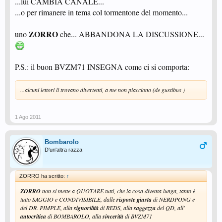
...lui CAMBIA CANALE...
...o per rimanere in tema col tormentone del momento...
ZORRO
uno
che... ABBANDONA LA DISCUSSIONE...
P.S.: il buon BVZM71 INSEGNA come ci si comporta:
...alcuni lettori li trovano divertenti, a me non piacciono (de gustibus )
1 Ago 2011
Bombarolo
D'un'altra razza
ZORRO ha scritto:
↑
ZORRO
non si mette a QUOTARE tutti, che la cosa diventa lunga, tanto è
tutto SAGGIO e CONDIVISIBILE, dalle
risposte giusta
di NERDPONG e
del DR. PIMPLE, alla
signorilità
di REDS, alla
saggezza
del QD, all'
autocritica
di BOMBAROLO, alla
sincerità
di BVZM71