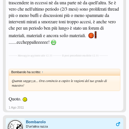
trascendere in eccessi nè da una parte nè da quell'altra. Se è
vero che nell'ultimo periodo (2/3 mesi) sono proliferati thread
più o meno buffi e discussioni più o meno spammate da
interventi mirati a smorzare toni troppo accesi, è anche vero
che per un periodo ben più lungo è stato un forum di
solo
materiali, materiali e ancora
materiali.
.......eccheppalleeeeee!
---------- Messaggio aggiunto alle 12:33 ---------- Il post precedente era delle 12:31 ----------
Bombarolo ha scritto:
↑
Quanta saggezza... Ora comincio a capire le ragioni del tuo grado di
maestro!
Quoto.
1 Ago 2011
Bombarolo
D'un'altra razza