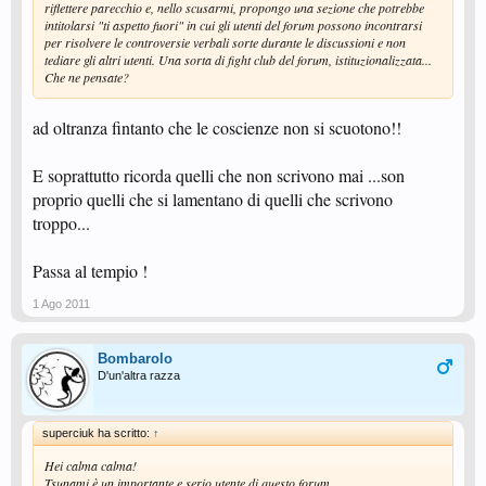
riflettere parecchio e, nello scusarmi, propongo una sezione che potrebbe
intitolarsi "ti aspetto fuori" in cui gli utenti del forum possono incontrarsi
per risolvere le controversie verbali sorte durante le discussioni e non
tediare gli altri utenti. Una sorta di fight club del forum, istituzionalizzata...
Che ne pensate?
ad oltranza fintanto che le coscienze non si scuotono!!
E soprattutto ricorda quelli che non scrivono mai ...son
proprio quelli che si lamentano di quelli che scrivono
troppo...
Passa al tempio !
1 Ago 2011
Bombarolo
D'un'altra razza
superciuk ha scritto:
↑
Hei calma calma!
Tsunami è un importante e serio utente di questo forum.