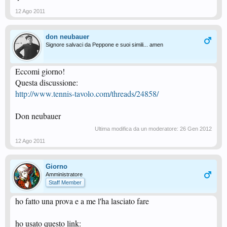
12 Ago 2011
don neubauer
Signore salvaci da Peppone e suoi simili... amen
Eccomi giorno!
Questa discussione:
http://www.tennis-tavolo.com/threads/24858/
Don neubauer
Ultima modifica da un moderatore:
26 Gen 2012
12 Ago 2011
Giorno
Amministratore
Staff Member
ho fatto una prova e a me l'ha lasciato fare
ho usato questo link: