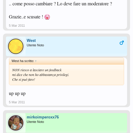
.. come posso cambiare ? Lo deve fare un moderatore ?
Grazie..e scusate !
5 Mar 2011
West
Utente Noto
West ha scritto:
↑
NON riesco a lasciare un feedback
mi dice che non ho abbastanza privilegi.
Che si può fare!
up up up
5 Mar 2011
mirkoimperoxx76
Utente Noto