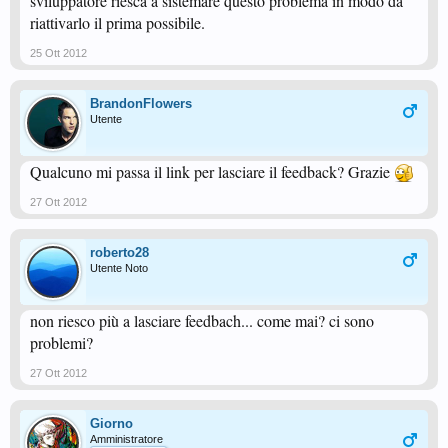
sviluppatore riesca a sistemare questo problema in modo da
riattivarlo il prima possibile.
25 Ott 2012
BrandonFlowers
Utente
Qualcuno mi passa il link per lasciare il feedback? Grazie
27 Ott 2012
roberto28
Utente Noto
non riesco più a lasciare feedbach... come mai? ci sono
problemi?
27 Ott 2012
Giorno
Amministratore