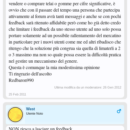
vendere o comprare telai o gomme per cifre significative, è
ovvio che con il passare del tempo una persona che partecipa
attivamente al forum avrà tanti messaggi e anche se con pochi
feedback sarà ritenuto affidabile però come ho già detto credo
che limitare i feedback da uno stesso utente ad uno solo possa
portare solamente ad un possibile rallentamento del mercatino
in particolare per i nuovi utenti come me ed altri ribadisco che
ritengo che la soluzione più congrua sia quella di limaterli a 2
o 3 massimo ma non so quale possa essere la difficoltà pratica
nel gestire un meccanismo del genere.
Questa è comunque la mia modestissima opinione
Ti ringrazio dell'ascolto
Redbaron990
Ultima modifica da un moderatore:
26 Gen 2012
25 Feb 2011
West
Utente Noto
NON riesco a lasciare un feedback