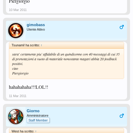
Piergiorgio
10 Mar 2011
gimobass
Utente Attivo
Tsunami! ha scritto:
↑
sara' certamente piu' affidabile di un quindicenne con 40 messaggi di cui 35
di prenotazioni a vuoto di materiale nonostante magari abbia 20 feedback
positivi.
ciao
Piergiorgio
hahahahaha!!!LOL!!
11 Mar 2011
Giorno
Amministratore
Staff Member
West ha scritto:
↑