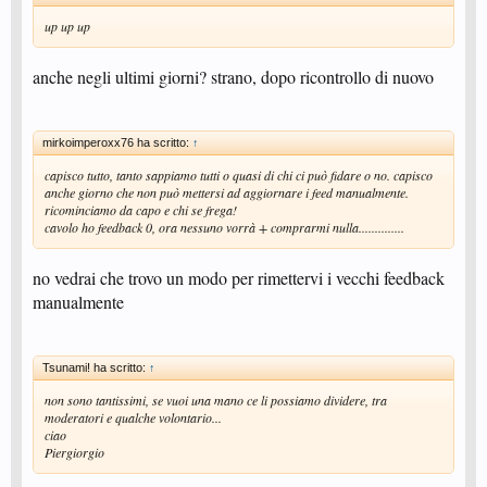
up up up
anche negli ultimi giorni? strano, dopo ricontrollo di nuovo
mirkoimperoxx76 ha scritto:
↑
capisco tutto, tanto sappiamo tutti o quasi di chi ci può fidare o no. capisco
anche giorno che non può mettersi ad aggiornare i feed manualmente.
ricominciamo da capo e chi se frega!
cavolo ho feedback 0, ora nessuno vorrà + comprarmi nulla..............
no vedrai che trovo un modo per rimettervi i vecchi feedback
manualmente
Tsunami! ha scritto:
↑
non sono tantissimi, se vuoi una mano ce li possiamo dividere, tra
moderatori e qualche volontario...
ciao
Piergiorgio