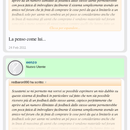
aprire ad un numero illimitato di feedback dallo stesso utente permetterebbe
con poca fatica di imbrogliare facilmente il sistema semplicemente avendo un
amico nel forum che fa finta di comprare le cose però da qui a limitarlo a un
feedback solo per utente mi sembra un pò poco se consideriamo anche che
in linea di massima gli utenti che comprano è vendono materiale nel forum
sono più o meno sempre gli stessi (senza contare quelli che hanno fatto un
Clicca per espandere...
solo acquisto).
Capisco anche che stiate seguendo le linee guida del sito di compravendite
online per eccellenza però il mercato di ebay è aperto ad un tipo di clientela
La penso come lui...
diversa e quindi non capita di frequente come invece può capitare sul forum
di vendere oggetti alla stessa persona.
24 Feb 2011
Per quanto mi riguarda riterrei più adeguato per non influenzare troppo in
negativo il mercatino di questo magnifico forum, limitare il numero di
feedback dalla stessa persona a 2 o 3 (non so magari 2 come venditore e 2
eenzo
come compratore)
Nuovo Utente
Se no mi pare che il possibile rischio sia quello di decellerare ulteriormente
l'incremento dei propri feedback e così anche l'andamento generale del
mercatino, poichè è evidente che si compra sempre più volentieri da chi ha
redbaron990 ha scritto:
↑
molti feedback e per averli in questo caso non dovrei comprare e vendere
mai alla stessa persona.
Scusatemi se mi permetto ma vorrei se possibile esprimere un mio dubbio su
O non so magari lasciamo almeno aperto il feedback multiplo come
questo sistema di feedback in particolare sul fatto che non sia possibile
compratore ma non come venditore in modo che un nuovo utente anche se
ricevere più di un feedback dallo stesso utente, capisco perfettamente che
compra più volte dalla stessa persona progredisce nel punteggio feedback e
aprire ad un numero illimitato di feedback dallo stesso utente permetterebbe
poi quando decide di incominciare a vendere per guadagnarsi un punteggio
con poca fatica di imbrogliare facilmente il sistema semplicemente avendo un
feedback alto non devo vendere sempre alle stesse persone.
amico nel forum che fa finta di comprare le cose però da qui a limitarlo a un
Ovviamente questo è solo un mio modestissimo parere e suggerimento per
feedback solo per utente mi sembra un pò poco se consideriamo anche che
quello che ho visto essere l'andamento del mercatino del forum.
in linea di massima gli utenti che comprano è vendono materiale nel forum
Grazie a tutti
sono più o meno sempre gli stessi (senza contare quelli che hanno fatto un