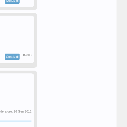
Condividi
#2803
Condividi
oderatore:
26 Gen 2012