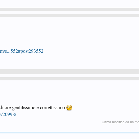
um/s...552#post293552
nditore gentilissimo e correttissimo
s/20998/
Ultima modifica da un m