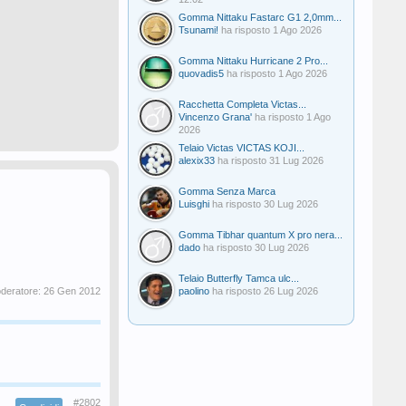
Gomma Nittaku Fastarc G1 2,0mm...
Tsunami!
ha risposto
1 Ago 2026
Gomma Nittaku Hurricane 2 Pro...
quovadis5
ha risposto
1 Ago 2026
Racchetta Completa Victas...
Vincenzo Grana'
ha risposto
1 Ago
2026
Telaio Victas VICTAS KOJI...
alexix33
ha risposto
31 Lug 2026
Gomma Senza Marca
Luisghi
ha risposto
30 Lug 2026
Gomma Tibhar quantum X pro nera...
dado
ha risposto
30 Lug 2026
Telaio Butterfly Tamca ulc...
oderatore:
26 Gen 2012
paolino
ha risposto
26 Lug 2026
#2802