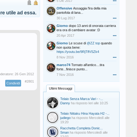
5 Dic 2017
•••
Offensive
Assaggia l'ira della mia
e utile ad essa.
pantofola di lana...
30 Lug 2017
•••
Giorno
dopo 13 anni di onorata carriera
era ora di cambiare avatar :D
20 Apr 2017
•••
Giorno
Le scuse di
@ZZ top
quando
non quota bene:
https://youtu.be/9RjTlfVSZk4
8 Nov 2016
•••
marco74
Tornato all'antico....tira
forte...finisce punto...
oderatore:
26 Gen 2012
7 Nov 2016
•••
#2801
Condividi
Ultimi Messaggi
Telaio Senza Marca Vari - -...
Danny
ha risposto
Ieri alle 10:25
Telaio Nittaku Hina Hayata H2 -...
judiego
ha risposto
Mercoledì alle
19:20
Racchetta Completa Donic...
Sman
ha risposto
Mercoledì alle
12:02