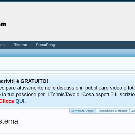
nco
Risorse
PuntaPong
scriviti è GRATUITO!
tecipare attivamente nelle discussioni, pubblicare video e fot
a tua passione per il TennisTavolo. Cosa aspetti? L'iscrizio
 Clicca
QUI
.
Benvenuto Ospite
Regolamento Mercatino
Ma
istema