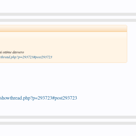
ni ottime davvero
howthread.php?p=293723#post293723
um/showthread.php?p=293723#post293723