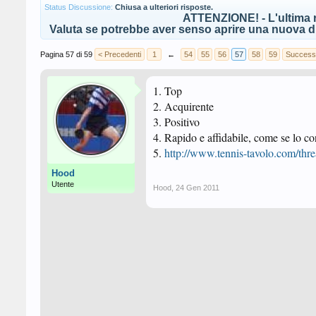
Status Discussione:
Chiusa a ulteriori risposte.
ATTENZIONE! - L'ultima r
Valuta se potrebbe aver senso aprire una nuova di
Pagina 57 di 59
< Precedenti
1
←
54
55
56
57
58
59
Success
1. Top
2. Acquirente
3. Positivo
4. Rapido e affidabile, come se lo co
5.
http://www.tennis-tavolo.com/thr
Hood
Utente
Hood
,
24 Gen 2011