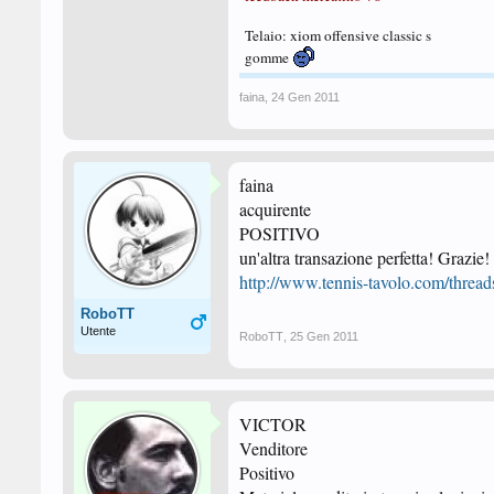
Telaio: xiom offensive classic s
gomme
faina
,
24 Gen 2011
faina
acquirente
POSITIVO
un'altra transazione perfetta! Grazie!
http://www.tennis-tavolo.com/thread
RoboTT
Utente
RoboTT
,
25 Gen 2011
VICTOR
Venditore
Positivo