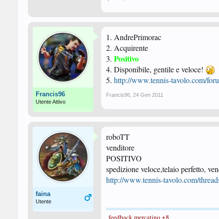
1. AndrePrimorac
2. Acquirente
Positivo
3.
4. Disponibile, gentile e veloce!
5.
http://www.tennis-tavolo.com/for
Francis96
Francis96
,
24 Gen 2011
Utente Attivo
roboTT
venditore
POSITIVO
spedizione veloce,telaio perfetto, ve
http://www.tennis-tavolo.com/thread
faina
Utente
feedback mercatino +8