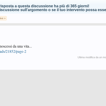
isposta a questa discussione ha più di 365 giorni!
scussione sull'argomento o se il tuo intervento possa esser
ive >
noscessi da una vita...
eads/21852/page-2
Ultima modifica da un m