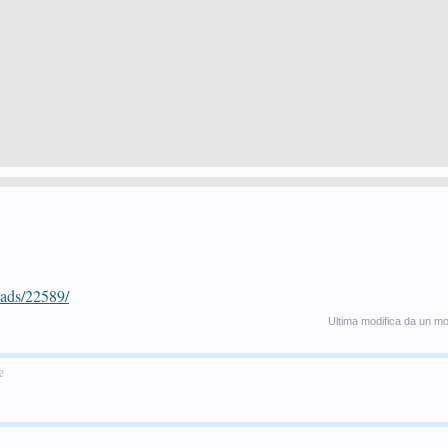
eads/22589/
Ultima modifica da un m
e