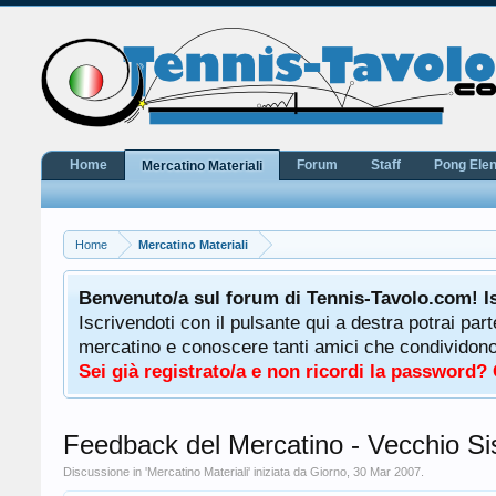
Home
Forum
Staff
Pong Ele
Mercatino Materiali
Home
Mercatino Materiali
potrà
Benvenuto/a sul forum di Tennis-Tavolo.com! I
uale
Iscrivendoti con il pulsante qui a destra potrai par
 ha a
mercatino e conoscere tanti amici che condividono l
Sei già registrato/a e non ricordi la password?
Feedback del Mercatino - Vecchio S
Discussione in '
Mercatino Materiali
' iniziata da
Giorno
,
30 Mar 2007
.