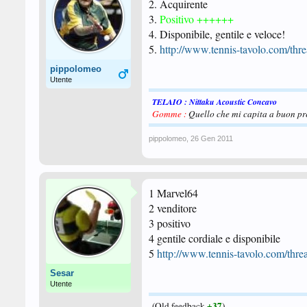
2. Acquirente
3.
Positivo ++++++
4. Disponibile, gentile e veloce!
5.
http://www.tennis-tavolo.com/thr
pippolomeo
Utente
TELAIO : Nittaku Acoustic Concavo
Gomme :
Quello che mi capita a buon p
pippolomeo
,
26 Gen 2011
1 Marvel64
2 venditore
3 positivo
4 gentile cordiale e disponibile
5
http://www.tennis-tavolo.com/thre
Sesar
Utente
+37
(Old feedback
)