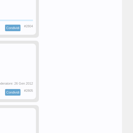
#2804
Condividi
oderatore:
26 Gen 2012
#2805
Condividi