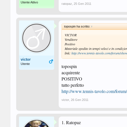
Utente Attivo
ratopaz
,
25 Gen 2011
topospin ha scritto:
↑
VICTOR
Venditore
Positivo
Materiale spedito in tempi veloci e in condizio
link:
http://www.tennis-tavolo.com/forum/s
victor
Utente
topospin
acquirente
POSITIVO
tutto perfetto
http://www.tennis-tavolo.com/for
victor
,
26 Gen 2011
1. Ratopaz