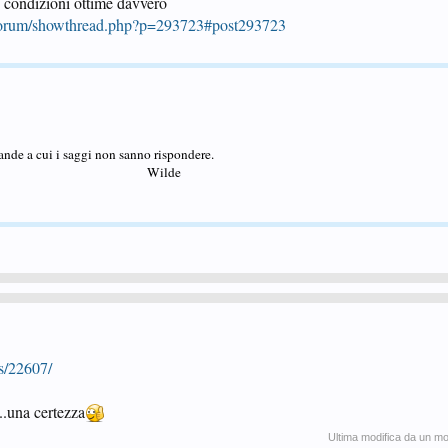
n condizioni ottime davvero
/forum/showthread.php?p=293723#post293723
nde a cui i saggi non sanno rispondere.
Wilde
s/22607/
...una certezza
Ultima modifica da un m