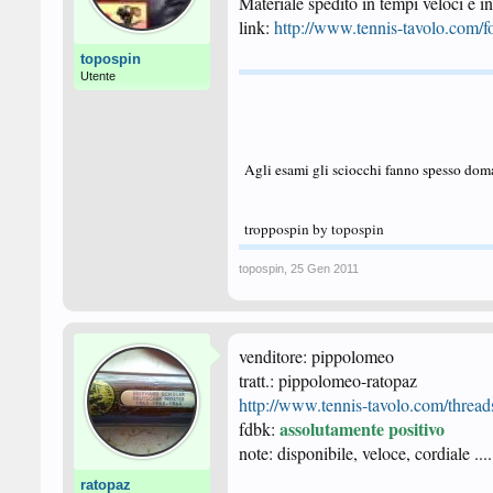
Materiale spedito in tempi veloci e i
link:
http://www.tennis-tavolo.com
topospin
Utente
Agli esami gli sciocchi fanno spesso doma
troppospin by topospin
topospin
,
25 Gen 2011
venditore: pippolomeo
tratt.: pippolomeo-ratopaz
http://www.tennis-tavolo.com/thread
assolutamente positivo
fdbk:
note: disponibile, veloce, cordiale ...
ratopaz