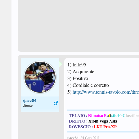
1) lollo95
2) Acquirente
3) Positivo
4) Cordiale e corretto
5)
http://www.tennis-tavolo.com/thr
rjazz84
Utente
TELAIO :
Nimatsu B
a
l
i
stic40 G
lassfibr
DRITTO :
Xiom Vega Asia
ROVESCIO :
LKT Pro-XP
rjazz84
,
24 Gen 2011