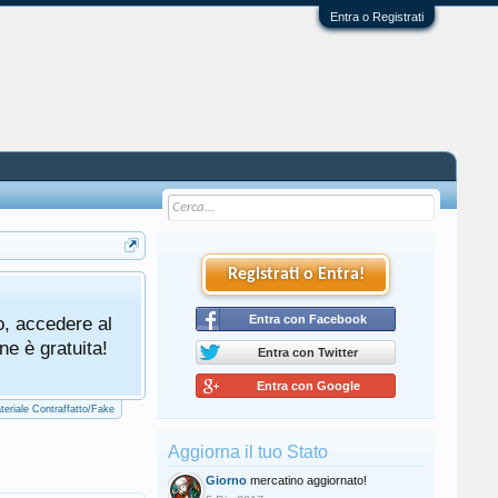
Entra o Registrati
Registrati o Entra!
Tutti gli utenti che partecipano al mercat
o, accedere al
cliccando qui di seguito:
Entra con Facebook
Regolamento Me
ne è gratuita!
Entra con Twitter
Entra con Google
teriale Contraffatto/Fake
Aggiorna il tuo Stato
Giorno
mercatino aggiornato!