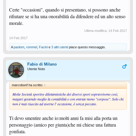
Certe "occasioni", quando si presentano, si possono anche
rifiutare se si ha una onorabilità da difendere ed un alto senso
morale.
Ultima modifica:
14 Feb 2017
14 Feb 2017
A
paolom
,
rommel
,
Facini
e
3 altri utenti
piace questo messaggio.
Fabio di Milano
Utente Noto
marcobonf ha scritto:
↑
Molte Società sportive dilettantistiche dei diversi sport sopravvivono così,
magari gestendo meglio la contabilità e con entrate meno "corpose". Solo chi
non è mai riuscito ad averne l' occasione, è senza peccato.
Ti devo smentire anche io:molti anni fa misi alla porta un
personaggio (amico per giunta)che mi chiese una fattura
gonfiata.