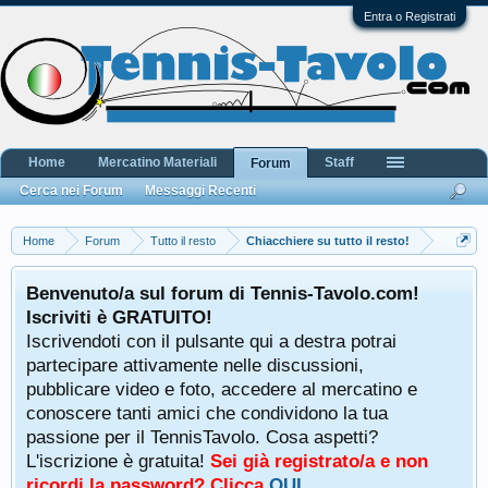
Entra o Registrati
Home
Mercatino Materiali
Staff
Forum
Cerca nei Forum
Messaggi Recenti
Home
Forum
Tutto il resto
Chiacchiere su tutto il resto!
Benvenuto/a sul forum di Tennis-Tavolo.com!
Iscriviti è GRATUITO!
Iscrivendoti con il pulsante qui a destra potrai
partecipare attivamente nelle discussioni,
pubblicare video e foto, accedere al mercatino e
conoscere tanti amici che condividono la tua
passione per il TennisTavolo. Cosa aspetti?
L'iscrizione è gratuita!
Sei già registrato/a e non
ricordi la password? Clicca
QUI
.