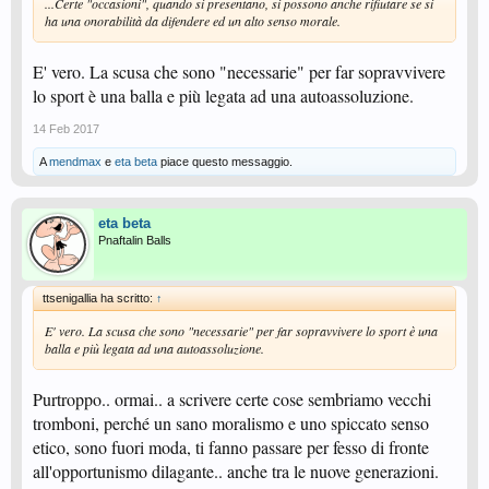
...Certe "occasioni", quando si presentano, si possono anche rifiutare se si
ha una onorabilità da difendere ed un alto senso morale.
E' vero. La scusa che sono "necessarie" per far sopravvivere
lo sport è una balla e più legata ad una autoassoluzione.
14 Feb 2017
A
mendmax
e
eta beta
piace questo messaggio.
eta beta
Pnaftalin Balls
ttsenigallia ha scritto:
↑
E' vero. La scusa che sono "necessarie" per far sopravvivere lo sport è una
balla e più legata ad una autoassoluzione.
Purtroppo.. ormai.. a scrivere certe cose sembriamo vecchi
tromboni, perché un sano moralismo e uno spiccato senso
etico, sono fuori moda, ti fanno passare per fesso di fronte
all'opportunismo dilagante.. anche tra le nuove generazioni.