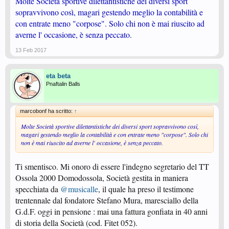
Molte Società sportive dilettantistiche dei diversi sport
sopravvivono così, magari gestendo meglio la contabilità e
con entrate meno "corpose". Solo chi non è mai riuscito ad
averne l' occasione, è senza peccato.
13 Feb 2017
eta beta
Pnaftalin Balls
marcobonf ha scritto:
↑
Molte Società sportive dilettantistiche dei diversi sport sopravvivono così,
magari gestendo meglio la contabilità e con entrate meno "corpose". Solo chi
non è mai riuscito ad averne l' occasione, è senza peccato.
Ti smentisco. Mi onoro di essere l'indegno segretario del TT
Ossola 2000 Domodossola, Società gestita in maniera
specchiata da
@musicalle
, il quale ha preso il testimone
trentennale dal fondatore Stefano Mura, maresciallo della
G.d.F. oggi in pensione : mai una fattura gonfiata in 40 anni
di storia della Società (cod. Fitet 052).