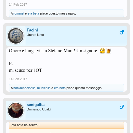
14 Feb 2017
A
rommel
e
eta beta
piace questo messaggio.
Facini
Utente Noto
Onore e lunga vita a Stefano Mura! Un signore.
Ps.
mi scuso per l'OT
14 Feb 2017
A
nonlacacciodila
,
musicalle
e
eta beta
piace questo messaggio.
senigallia
Domenico Ubaldi
eta beta ha scritto:
↑