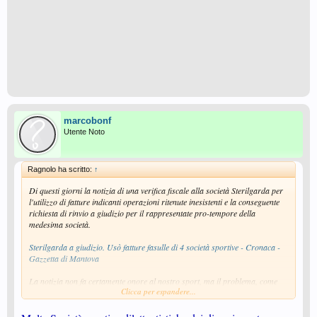
marcobonf
Utente Noto
Ragnolo ha scritto:
↑
Di questi giorni la notizia di una verifica fiscale alla società Sterilgarda per
l'utilizzo di fatture indicanti operazioni ritenute inesistenti e la conseguente
richiesta di rinvio a giudizio per il rappresentate pro-tempore della
medesima società.
Sterilgarda a giudizio. Usò fatture fasulle di 4 società sportive - Cronaca -
Gazzetta di Mantova
La notizia non fa certamente onore al nostro sport, ma il problema, come
Clicca per espandere...
detto nel titolo, é annoso, diffuso, di difficile soluzione e non sarà,
certamente, né il primo, né l'ultimo caso.