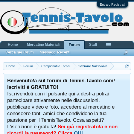
Entra o Registrati
Home
Mercatino Materiali
Staff
Forum
Cerca nei Forum
Messaggi Recenti
Home
Forum
Campionati e Tornei
Sezione Nazionale
Benvenuto/a sul forum di Tennis-Tavolo.com!
Iscriviti è GRATUITO!
Iscrivendoti con il pulsante qui a destra potrai
partecipare attivamente nelle discussioni,
pubblicare video e foto, accedere al mercatino e
conoscere tanti amici che condividono la tua
passione per il TennisTavolo. Cosa aspetti?
L'iscrizione è gratuita!
Sei già registrato/a e non
ricordi la password? Clicca
QUI
.