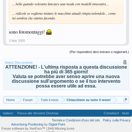
... belle quando volevano lanciare una moda con modelli innovativi...
... ridicole se vogliono imitare le macchine attuali rimpicciolendole... come
mi sembra che stiamo facendo.
sono fotomontaggi!
3 Mar 2005
(Per rispondere devi entrare o registrarti.)
Status Discussione:
ATTENZIONE! - L'ultima risposta a questa discussione
ha più di 365 giorni!
Valuta se potrebbe aver senso aprire una nuova
discussione sull'argomento o se il tuo intervento
possa essere utile ad essa.
Home
Forum
Tutto il resto
Chiacchiere su tutto il resto!
Italiano
Passa alla Versione Desktop
Contattaci!
Aiuto
Termini e Condizioni d'uso del sito
Policy sulla Privacy
Advertising Positioning
by
Digital Point
Forum software by XenForo™
| [HA] Missing Icons