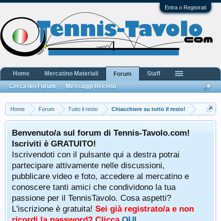
Entra o Registrati
Home
Mercatino Materiali
Staff
Forum
Cerca nei Forum
Messaggi Recenti
Home
Forum
Tutto il resto
Chiacchiere su tutto il resto!
Benvenuto/a sul forum di Tennis-Tavolo.com!
Iscriviti è GRATUITO!
Iscrivendoti con il pulsante qui a destra potrai
partecipare attivamente nelle discussioni,
pubblicare video e foto, accedere al mercatino e
conoscere tanti amici che condividono la tua
passione per il TennisTavolo. Cosa aspetti?
L'iscrizione è gratuita!
Sei già registrato/a e non
ricordi la password? Clicca
QUI
.