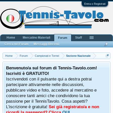
Entra o Registrati
Home
Mercatino Materiali
Staff
Forum
Cerca nei Forum
Messaggi Recenti
Home
Forum
Campionati e Tornei
Sezione Nazionale
Benvenuto/a sul forum di Tennis-Tavolo.com!
Iscriviti è GRATUITO!
Iscrivendoti con il pulsante qui a destra potrai
partecipare attivamente nelle discussioni,
pubblicare video e foto, accedere al mercatino e
conoscere tanti amici che condividono la tua
passione per il TennisTavolo. Cosa aspetti?
L'iscrizione è gratuita!
Sei già registrato/a e non
ricordi la password? Clicca
QUI
.