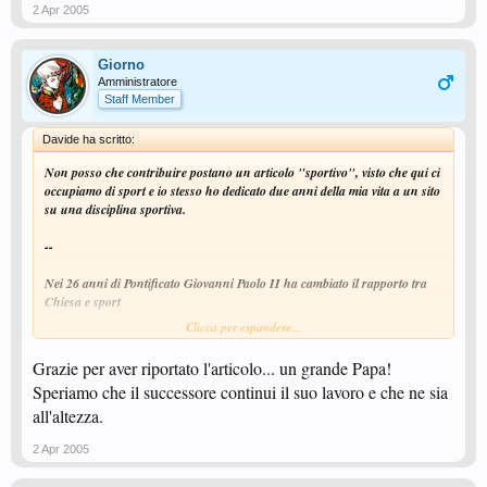
2 Apr 2005
Giorno
Amministratore
Staff Member
Davide ha scritto:
Non posso che contribuire postano un articolo "sportivo", visto che qui ci
occupiamo di sport e io stesso ho dedicato due anni della mia vita a un sito
su una disciplina sportiva.
--
Nei 26 anni di Pontificato Giovanni Paolo II ha cambiato il rapporto tra
Chiesa e sport
Clicca per espandere...
Il Papa è morto. Tutto il mondo lo piange, compreso il mondo dello sport,
con cui Karol Wojtyla prima e Giovanni Paolo II poi hanno avuto un
Grazie per aver riportato l'articolo... un grande Papa!
rapporto strettissimo. Giovanni Paolo II verrà ricordato infatti per essere
Speriamo che il successore continui il suo lavoro e che ne sia
stato il primo Papa sportivo della storia.
all'altezza.
Calciatore in gioventù a Wadowice, città a 50 chilometri da Cracovia, dove
era nato il 18 maggio 1920, e portiere della squadra della scuola durante gli
2 Apr 2005
studi classici, Karol Wojtyla ha praticato fino a età avanzata molti altri
sport: dal nuoto al canottaggio allo sci alpino. Le immagini che lo