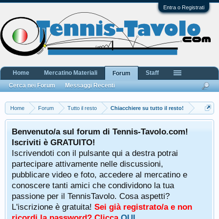
Entra o Registrati
Home
Mercatino Materiali
Staff
Forum
Cerca nei Forum
Messaggi Recenti
Home
Forum
Tutto il resto
Chiacchiere su tutto il resto!
Benvenuto/a sul forum di Tennis-Tavolo.com!
Iscriviti è GRATUITO!
Iscrivendoti con il pulsante qui a destra potrai
partecipare attivamente nelle discussioni,
pubblicare video e foto, accedere al mercatino e
conoscere tanti amici che condividono la tua
passione per il TennisTavolo. Cosa aspetti?
L'iscrizione è gratuita!
Sei già registrato/a e non
ricordi la password? Clicca
QUI
.