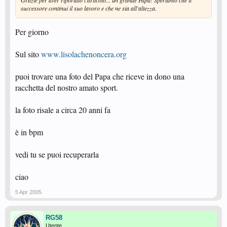
Grazie per aver riportato l'articolo... un grande Papa! Speriamo che il
successore continui il suo lavoro e che ne sia all'altezza.
Per giorno
Sul sito
www.lisolachenoncera.org
puoi trovare una foto del Papa che riceve in dono una
racchetta del nostro amato sport.
la foto risale a circa 20 anni fa
è in bpm
vedi tu se puoi recuperarla
ciao
5 Apr 2005
RG58
Utente