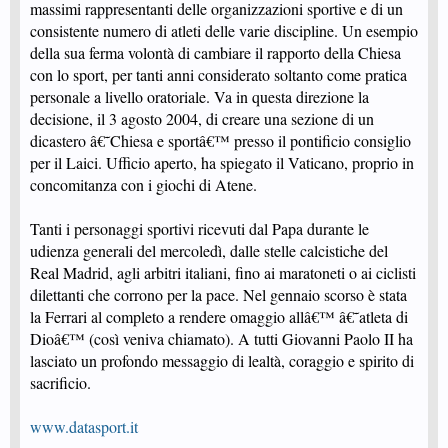
massimi rappresentanti delle organizzazioni sportive e di un
consistente numero di atleti delle varie discipline. Un esempio
della sua ferma volontà di cambiare il rapporto della Chiesa
con lo sport, per tanti anni considerato soltanto come pratica
personale a livello oratoriale. Va in questa direzione la
decisione, il 3 agosto 2004, di creare una sezione di un
dicastero â€˜Chiesa e sportâ€™ presso il pontificio consiglio
per il Laici. Ufficio aperto, ha spiegato il Vaticano, proprio in
concomitanza con i giochi di Atene.
Tanti i personaggi sportivi ricevuti dal Papa durante le
udienza generali del mercoledì, dalle stelle calcistiche del
Real Madrid, agli arbitri italiani, fino ai maratoneti o ai ciclisti
dilettanti che corrono per la pace. Nel gennaio scorso è stata
la Ferrari al completo a rendere omaggio allâ€™ â€˜atleta di
Dioâ€™ (così veniva chiamato). A tutti Giovanni Paolo II ha
lasciato un profondo messaggio di lealtà, coraggio e spirito di
sacrificio.
www.datasport.it