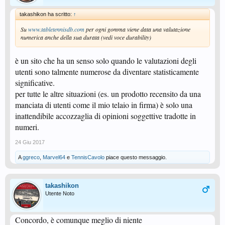
takashikon ha scritto:
↑
Su
www.tabletennisdb.com
per ogni gomma viene data una valutazione
numerica anche della sua durata (vedi voce durability)
è un sito che ha un senso solo quando le valutazioni degli
utenti sono talmente numerose da diventare statisticamente
significative.
per tutte le altre situazioni (es. un prodotto recensito da una
manciata di utenti come il mio telaio in firma) è solo una
inattendibile accozzaglia di opinioni soggettive tradotte in
numeri.
24 Giu 2017
A
ggreco
,
Marvel64
e
TennisCavolo
piace questo messaggio.
takashikon
Utente Noto
Concordo, è comunque meglio di niente