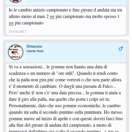
Io le cambio ainizio campionato e fine girone d andata ma mi
alleno meno al max 2 gg piu campionato ma molto spesso 1
gg piu campionato
24 Giu 2017
Ortensio
Utente Noto
Si va a sensazioni... le gomme non hanno una data di
scadenza o un numero di "ore utili". Quando ti rendi conto
che la palla non gira piu' come vorresti o che non parte allora
e' il momento di cambiare. O dargli una passata di Falco...
Pero' anche li' non c'e' una data precisa... la gomma ti aiuta a
dare il giro alla palla, ma quello che porta i colpi sei tu.
Personalmente, dato che uso gomme economiche, le cambio
quando mi salta il secondo puntino sulla puntinata. Ho messo
gomme nuove ad inizio di aprile e con queste dovrei farci fino
alla fine del girone di andata del campionato, a meno di
imprevisti dell'ultima ora (salta il secondo puntino...), ma io