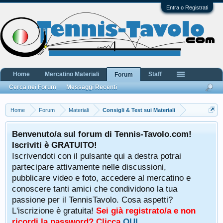
Entra o Registrati
Home
Mercatino Materiali
Staff
Forum
Cerca nei Forum
Messaggi Recenti
Home
Forum
Materiali
Consigli & Test sui Materiali
Benvenuto/a sul forum di Tennis-Tavolo.com!
Iscriviti è GRATUITO!
Iscrivendoti con il pulsante qui a destra potrai
partecipare attivamente nelle discussioni,
pubblicare video e foto, accedere al mercatino e
conoscere tanti amici che condividono la tua
passione per il TennisTavolo. Cosa aspetti?
L'iscrizione è gratuita!
Sei già registrato/a e non
ricordi la password? Clicca
QUI
.