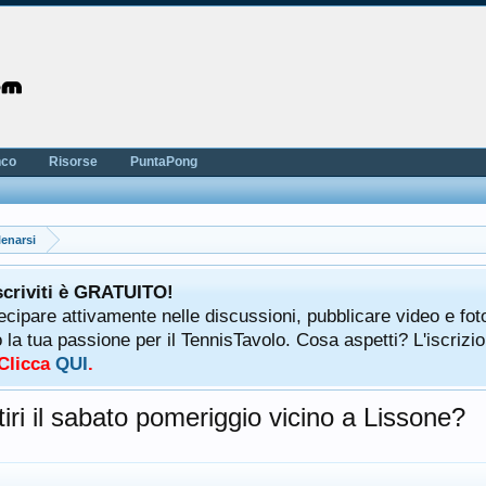
nco
Risorse
PuntaPong
lenarsi
scriviti è GRATUITO!
tecipare attivamente nelle discussioni, pubblicare video e fot
a tua passione per il TennisTavolo. Cosa aspetti? L'iscrizio
 Clicca
QUI
.
ri il sabato pomeriggio vicino a Lissone?