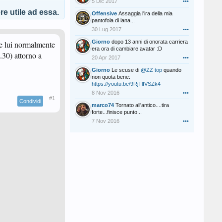
5 Dic 2017
•••
e utile ad essa.
Offensive
Assaggia l'ira della mia
pantofola di lana...
30 Lug 2017
•••
Giorno
dopo 13 anni di onorata carriera
ve lui normalmente
era ora di cambiare avatar :D
.30) attorno a
20 Apr 2017
•••
Giorno
Le scuse di
@ZZ top
quando
non quota bene:
https://youtu.be/9RjTlfVSZk4
8 Nov 2016
•••
#1
Condividi
marco74
Tornato all'antico....tira
forte...finisce punto...
7 Nov 2016
•••