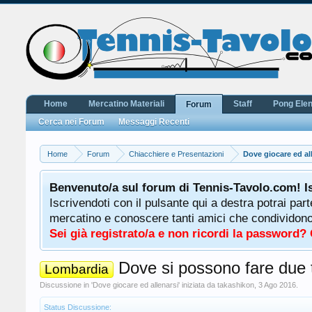
Home
Mercatino Materiali
Staff
Pong Ele
Forum
Cerca nei Forum
Messaggi Recenti
Home
Forum
Chiacchiere e Presentazioni
Dove giocare ed al
Benvenuto/a sul forum di Tennis-Tavolo.com! I
Iscrivendoti con il pulsante qui a destra potrai par
mercatino e conoscere tanti amici che condividono l
Sei già registrato/a e non ricordi la password?
Dove si possono fare due ti
Lombardia
Discussione in '
Dove giocare ed allenarsi
' iniziata da
takashikon
,
3 Ago 2016
.
Status Discussione: