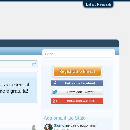
Entra o Registrati
Registrati o Entra!
o, accedere al
Entra con Facebook
ne è gratuita!
Entra con Twitter
Entra con Google
Aggiorna il tuo Stato
Giorno
mercatino aggiornato!