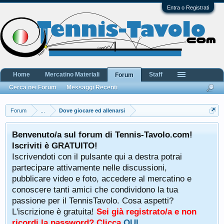
Entra o Registrati
Home
Mercatino Materiali
Staff
Forum
Cerca nei Forum
Messaggi Recenti
Forum
...
Dove giocare ed allenarsi
Benvenuto/a sul forum di Tennis-Tavolo.com!
Iscriviti è GRATUITO!
Iscrivendoti con il pulsante qui a destra potrai
partecipare attivamente nelle discussioni,
pubblicare video e foto, accedere al mercatino e
conoscere tanti amici che condividono la tua
passione per il TennisTavolo. Cosa aspetti?
L'iscrizione è gratuita!
Sei già registrato/a e non
ricordi la password? Clicca
QUI
.