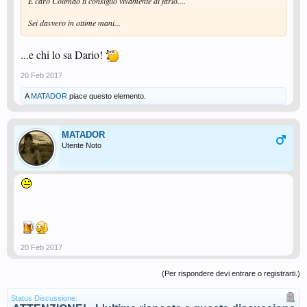
E caro Colimao ti consiglio vivamente di farlo....
Sei davvero in ottime mani...
...e chi lo sa Dario!
20 Feb 2017
A
MATADOR
piace questo elemento.
MATADOR
Utente Noto
20 Feb 2017
(Per rispondere devi entrare o registrarti.)
Status Discussione: