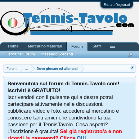
Entra o Registrati
Home
Mercatino Materiali
Staff
Forum
Cerca nei Forum
Messaggi Recenti
Forum
...
Dove giocare ed allenarsi
Benvenuto/a sul forum di Tennis-Tavolo.com!
Iscriviti è GRATUITO!
Iscrivendoti con il pulsante qui a destra potrai
partecipare attivamente nelle discussioni,
pubblicare video e foto, accedere al mercatino e
conoscere tanti amici che condividono la tua
passione per il TennisTavolo. Cosa aspetti?
L'iscrizione è gratuita!
Sei già registrato/a e non
ricordi la password? Clicca
QUI
.