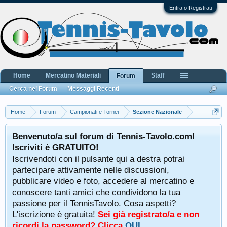
Entra o Registrati
Home
Mercatino Materiali
Staff
Forum
Cerca nei Forum
Messaggi Recenti
Home
Forum
Campionati e Tornei
Sezione Nazionale
Benvenuto/a sul forum di Tennis-Tavolo.com!
Iscriviti è GRATUITO!
Iscrivendoti con il pulsante qui a destra potrai
partecipare attivamente nelle discussioni,
pubblicare video e foto, accedere al mercatino e
conoscere tanti amici che condividono la tua
passione per il TennisTavolo. Cosa aspetti?
L'iscrizione è gratuita!
Sei già registrato/a e non
ricordi la password? Clicca
QUI
.