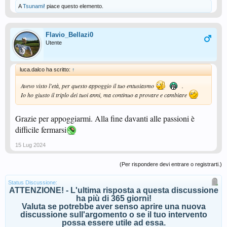
A
Tsunami!
piace questo elemento.
Flavio_Bellazi0
Utente
luca.dalco ha scritto:
↑
Avevo visto l'età, per questo appoggio il tuo entusiasmo
.
Io ho giusto il triplo dei tuoi anni, ma continuo a provare e cambiare
Grazie per appoggiarmi. Alla fine davanti alle passioni è
difficile fermarsi
15 Lug 2024
(Per rispondere devi entrare o registrarti.)
Status Discussione:
ATTENZIONE! - L'ultima risposta a questa discussione
ha più di 365 giorni!
Valuta se potrebbe aver senso aprire una nuova
discussione sull'argomento o se il tuo intervento
possa essere utile ad essa.