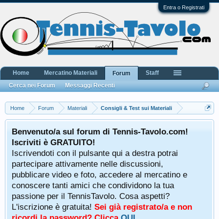
Entra o Registrati
Home
Mercatino Materiali
Staff
Forum
Cerca nei Forum
Messaggi Recenti
Home
Forum
Materiali
Consigli & Test sui Materiali
Benvenuto/a sul forum di Tennis-Tavolo.com!
Iscriviti è GRATUITO!
Iscrivendoti con il pulsante qui a destra potrai
partecipare attivamente nelle discussioni,
pubblicare video e foto, accedere al mercatino e
conoscere tanti amici che condividono la tua
passione per il TennisTavolo. Cosa aspetti?
L'iscrizione è gratuita!
Sei già registrato/a e non
ricordi la password? Clicca
QUI
.