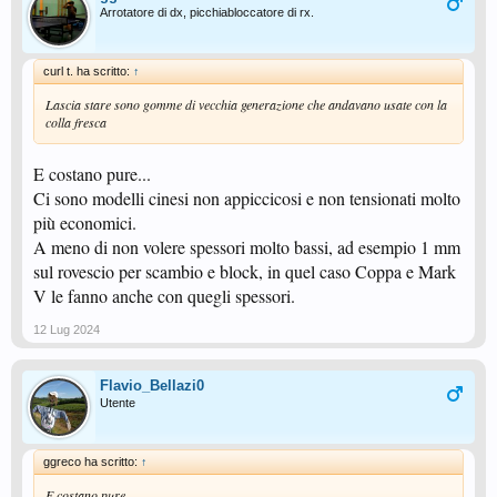
Arrotatore di dx, picchiabloccatore di rx.
curl t. ha scritto:
↑
Lascia stare sono gomme di vecchia generazione che andavano usate con la
colla fresca
E costano pure...
Ci sono modelli cinesi non appiccicosi e non tensionati molto
più economici.
A meno di non volere spessori molto bassi, ad esempio 1 mm
sul rovescio per scambio e block, in quel caso Coppa e Mark
V le fanno anche con quegli spessori.
12 Lug 2024
Flavio_Bellazi0
Utente
ggreco ha scritto:
↑
E costano pure...