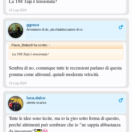
La T88 Taiji è tensionata?
13 Lug 2024
ggreco
Arrotatore di dx, picchiabloccatore di rx.
Flavio_Bellazi0 ha scritto:
↑
La T88 Taiji è tensionata?
Sembra di no, comunque tutte le recensioni parlano di questa
gomma come allround, quindi moderata velocità.
13 Lug 2024
luca.dalco
utente scarso
Tutte le idee sono lecite, ma io la giro sotto forma di quesito,
perché altrimenti può sembrare che io "ne sappia abbastanza
da insegnare"