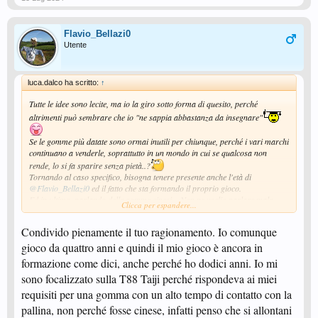
Flavio_Bellazi0
Utente
luca.dalco ha scritto:
↑
Tutte le idee sono lecite, ma io la giro sotto forma di quesito, perché
altrimenti può sembrare che io "ne sappia abbastanza da insegnare"
Se le gomme più datate sono ormai inutili per chiunque, perché i vari marchi
continuano a venderle, soprattutto in un mondo in cui se qualcosa non
rende, lo si fa sparire senza pietà..?
Tornando al caso specifico, bisogna tenere presente anche l'età di
@Flavio_Bellazi0
ed il fatto che sta formando il proprio gioco.
Ed in ultimo, parlando delle gomme cinesi... Non ne voglio parlare male,
Clicca per espandere...
anzi, spesso ci si gioca anche bene, ma torno al giochino delle domande.
Come mai ci sono tante (tantissime) gomme cinesi, a prezzi molto
Condivido pienamente il tuo ragionamento. Io comunque
competitivi, ma la maggior parte dei giocatori usano le euro/jap?
E questo davvero non vuole essere un giudizio, anzi, è per dire che le
gioco da quattro anni e quindi il mio gioco è ancora in
possibilità sono molte e non credo che si possa definire qualcosa di
formazione come dici, anche perché ho dodici anni. Io mi
sicuramente migliore di altro, ma ci sarà qualcosa di più adatto ad ogni
sono focalizzato sulla T88 Taiji perché rispondeva ai miei
giocatore...in quel momento, perché soprattutto per chi è in evoluzione, il
gioco cambia e quindi potrebbe cambiare il "materiale giusto"..
requisiti per una gomma con un alto tempo di contatto con la
pallina, non perché fosse cinese, infatti penso che si allontani