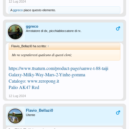
12 Lug 2024
A
ggreco
piace questo elemento.
ggreco
Arrotatore di dx, picchiabloccatore di rx.
Flavio_Bellazi0 ha scritto:
↑
Me ne segnaleresti qualcuno di questi cloni;
https://www.ttsaturn.com/product-page/sanwe-t-88-taiji
Galaxy-Milky-Way-Mars-2-Yinhe-gomma
Catalogo: www.zeropong.it
Palio AK47 Red
12 Lug 2024
Flavio_Bellazi0
Utente