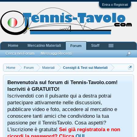
Entra o Registrati
Home
Mercatino Materiali
Staff
Forum
Cerca nei Forum
Messaggi Recenti
Home
Forum
Materiali
Consigli & Test sui Materiali
Benvenuto/a sul forum di Tennis-Tavolo.com!
Iscriviti è GRATUITO!
Iscrivendoti con il pulsante qui a destra potrai
partecipare attivamente nelle discussioni,
pubblicare video e foto, accedere al mercatino e
conoscere tanti amici che condividono la tua
passione per il TennisTavolo. Cosa aspetti?
L'iscrizione è gratuita!
Sei già registrato/a e non
ricordi la password? Clicca
QUI
.