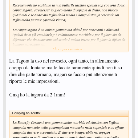
Recentemente ho sostituito la mia butterfly tackfire special soft con una donic
coppa tagora. Premessa: io gioco molto di topspin di dritto, non blocco
quasi mai e se attaccato taglio dalla media e lunga distanza cercando un
taglio molto pesante (quando riesco).
La coppa tagora è un'ottima gomma ma ahimè per attaccanti e allround
(quindi devo già cambiarla); è relativamente morbida e per il gioco sia da
difensore che da attaccante sul tavolo è ottima invece per il gioco in difesa da
lontano purtroppo no.
Clicca per espandere...
La gommapiuma elastica produce quell'effetto catapulta su quelle palline
veloci che entrano nella gomma in profondità, sui palleggi al tavolo quindi
La Tagora la uso nel rovescio, ogni tanto, in allenamento
non disturba e mantieni un ottimo controllo con un taglio anche pesante. Sui
choppo da lontano ma lo faccio raramente quindi non ti so
topspin su palla tagliata si comporta bene con un buon aggancio, e nei
dire che palle tornano, magari se faccio più attenzione ti
topspin contro blocco e contro top ha quel proprio effetto catapulta che
rendono il colpo più veloce.
riporto le mie impressioni.
Purtroppo nel chop contro topspin l'effetto catapulta fa scappare la pallina
Cmq ho la tagora da 2.1mm!
troppo presto, se la controllo mi scappa una palla poco tagliata se invece
cerco di tagliarla pesante mi scappa lunga e fuori. Sui topspin poco potenti
si riesce comunque a tagliarla abbastanza bene avnedo molta attenzione.
lucioping ha scritto:
La Butterfly Cermet è una gomma molto morbida ed elastica con l'effetto
catapulta non solo nella gommapiuma ma anche nella superficie e un effetto
catapulta davvero accentutato. E' davvero insuperabile nel topspin
soprattutto su palla tagliata con un aggancio fantastico, ottimo controllo