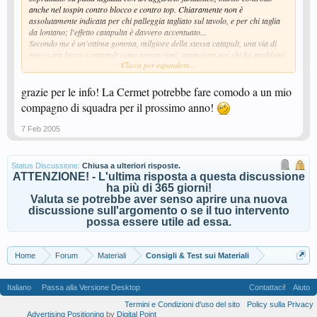
anche nel tospin contro blocco e contro top. Chiaramente non è
assolutamente indicata per chi palleggia tagliato sul tavolo, e per chi taglia
da lontano; l'effetto catapulta è davvero accentuato...
Secondo me è un'ottima gomma, milgiore della stessa catapult, una via di
mezzo tra bryce e catapult come prestazioni; attenzione per chi ha problemi
Clicca per espandere...
di controllo sulla risposta alla battuta corta, sul palleggio e sulle palle
delicate non è affatto indicata. Buona-notte a tutti....i sognatori
grazie per le info! La Cermet potrebbe fare comodo a un mio
compagno di squadra per il prossimo anno!
7 Feb 2005
Status Discussione:
Chiusa a ulteriori risposte.
ATTENZIONE! - L'ultima risposta a questa discussione
ha più di 365 giorni!
Valuta se potrebbe aver senso aprire una nuova
discussione sull'argomento o se il tuo intervento
possa essere utile ad essa.
Home
Forum
Materiali
Consigli & Test sui Materiali
Italiano
Passa alla Versione Desktop
Contattaci!
Aiuto
Termini e Condizioni d'uso del sito
Policy sulla Privacy
Advertising Positioning
by
Digital Point