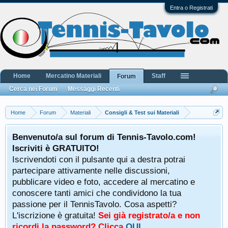
Entra o Registrati
Home
Mercatino Materiali
Staff
Forum
Cerca nei Forum
Messaggi Recenti
Home
Forum
Materiali
Consigli & Test sui Materiali
Benvenuto/a sul forum di Tennis-Tavolo.com!
Iscriviti è GRATUITO!
Iscrivendoti con il pulsante qui a destra potrai
partecipare attivamente nelle discussioni,
pubblicare video e foto, accedere al mercatino e
conoscere tanti amici che condividono la tua
passione per il TennisTavolo. Cosa aspetti?
L'iscrizione è gratuita!
Sei già registrato/a e non
ricordi la password? Clicca
QUI
.