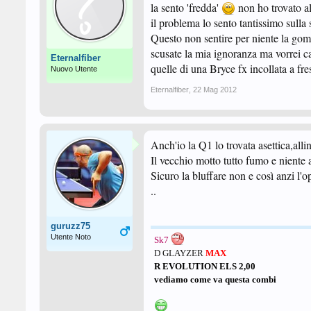
la sento 'fredda'
non ho trovato al
il problema lo sento tantissimo sulla
Questo non sentire per niente la gom
scusate la mia ignoranza ma vorrei ca
Eternalfiber
quelle di una Bryce fx incollata a fre
Nuovo Utente
Eternalfiber
,
22 Mag 2012
Anch'io la Q1 lo trovata asettica,allini
Il vecchio motto tutto fumo e niente a
Sicuro la bluffare non e così anzi l'
..
guruzz75
Utente Noto
Sk7
D GLAYZER
MAX
R EVOLUTION ELS 2,00
vediamo come va questa combi