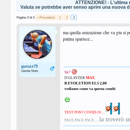
ATTENZIONE! - L'ultima r
Valuta se potrebbe aver senso aprire una nuova di
Pagina 3 di 3
< Precedenti
1
2
3
ma quella senzazione che va giu si p
patina sparisce...
guruzz75
Utente Noto
Sk7
D GLAYZER
MAX
R EVOLUTION ELS 2,00
vediamo come va questa combi
TEST POST COVID-19....
la troverò u
PACE PACE PACE......