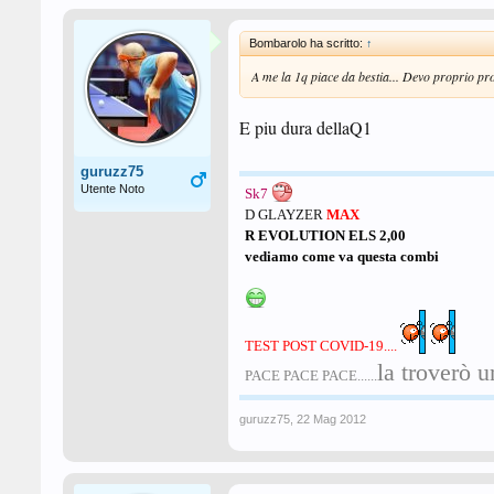
Bombarolo ha scritto:
↑
A me la 1q piace da bestia... Devo proprio pro
E piu dura dellaQ1
guruzz75
Utente Noto
Sk7
D GLAYZER
MAX
R EVOLUTION ELS 2,00
vediamo come va questa combi
TEST POST COVID-19....
la troverò u
PACE PACE PACE......
guruzz75
,
22 Mag 2012