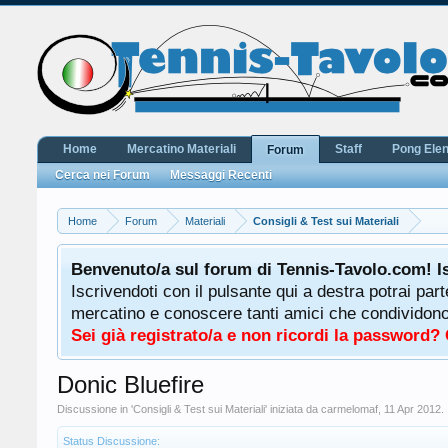
Home
Mercatino Materiali
Staff
Pong Ele
Forum
Cerca nei Forum
Messaggi Recenti
Home
Forum
Materiali
Consigli & Test sui Materiali
Benvenuto/a sul forum di Tennis-Tavolo.com! I
Iscrivendoti con il pulsante qui a destra potrai par
mercatino e conoscere tanti amici che condividono l
Sei già registrato/a e non ricordi la password?
Donic Bluefire
Discussione in '
Consigli & Test sui Materiali
' iniziata da
carmelomaf
,
11 Apr 2012
.
Status Discussione: