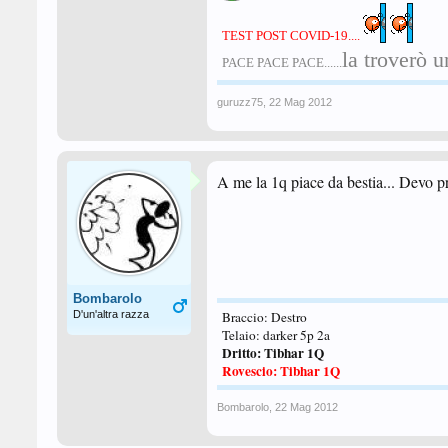
TEST POST COVID-19....
la troverò u
PACE PACE PACE......
guruzz75
,
22 Mag 2012
A me la 1q piace da bestia... Devo pr
Bombarolo
D'un'altra razza
Braccio: Destro
Telaio: darker 5p 2a
Dritto: Tibhar 1Q
Rovescio: Tibhar 1Q
Bombarolo
,
22 Mag 2012