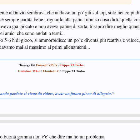
mente all'inizio sembrava che andasse un po' giù sul top, solo nei colpi d
a è sempre partita bene...riguardo alla patina non so cosa dirti, quella co
eva già giocato e non aveva patine di sorta, ti saprò dire meglio quand
ei amici che sono andati a terni...
-6 h di gioco, si ammorbidisce un po' e diventa più reattiva e veloce
davamo mai al massimo ai primi allenamenti...
Tenergy 05/
Emerald VPS V
/
Coppa X1 Turbo
Evolution MX-P
/
Ebenholz V
/ Coppa X1 Turbo
ando perdete vi viene da ridere, avete un futuro pieno di allegria."
tto buona gomma non c'e' che dire ma ho un problema