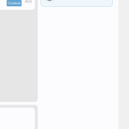
#101
Condividi