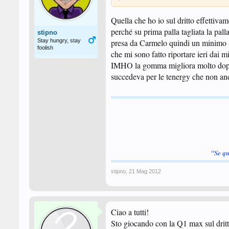
Quella che ho io sul dritto effettiva
perché su prima palla tagliata la pall
stipno
Stay hungry, stay
presa da Carmelo quindi un minimo av
foolish
che mi sono fatto riportare ieri dai mi
IMHO la gomma migliora molto dopo 5
succedeva per le tenergy che non an
"Se qu
stipno
,
21 Mag 2012
Ciao a tutti!
Sto giocando con la Q1 max sul dri