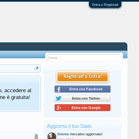
Entra o Registrati
Registrati o Entra!
o, accedere al
Entra con Facebook
ne è gratuita!
Entra con Twitter
Entra con Google
Aggiorna il tuo Stato
Giorno
mercatino aggiornato!