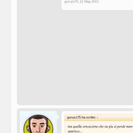
guruzz75
,
21 Mag 2012
guruzz75 ha scritto:
↑
ma quella senzazione che va giu si perde man 
sparisce...