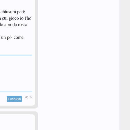
i chiusura però
n cui gioco io l'ho
o apro la rossa
, un po' come
#102
Condividi