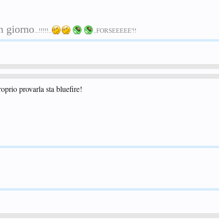
n giorno
...!!!!!..
..FORSEEEEE'!!
oprio provarla sta bluefire!