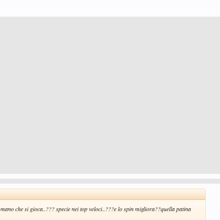
mano che si gioca..??? specie nei top veloci..???e lo spin migliora??quella patina