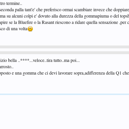
tro termine..
 seconda palla tant'e' che preferisco ormai scambiare invece che doppiare
ma su alcuni colpi e' dovuto alla durezza della gommapiuma o del topsh
pire se la Bluefire o la Rasant riescono a ridare quella sensazione ,per 
sco di una volta
zio bella ..****...veloce..tira tutto..ma poi...
rrosto..
opposto e una gomma che ci devi lavorare sopra,adifferenza della Q1 che 