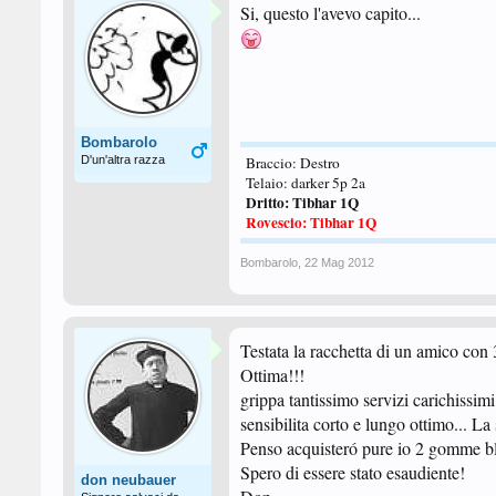
Si, questo l'avevo capito...
Bombarolo
D'un'altra razza
Braccio: Destro
Telaio: darker 5p 2a
Dritto: Tibhar 1Q
Rovescio: Tibhar 1Q
Bombarolo
,
22 Mag 2012
Testata la racchetta di un amico con 3
Ottima!!!
grippa tantissimo servizi carichissim
sensibilita corto e lungo ottimo... La
Penso acquisteró pure io 2 gomme blu
Spero di essere stato esaudiente!
don neubauer