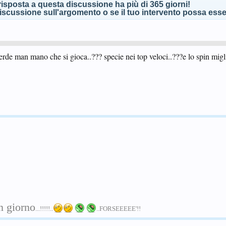
isposta a questa discussione ha più di 365 giorni!
scussione sull'argomento o se il tuo intervento possa esser
erde man mano che si gioca..??? specie nei top veloci..???e lo spin migl
n giorno
...!!!!!..
..FORSEEEEE'!!