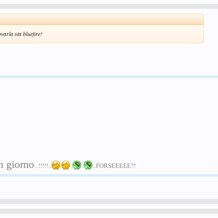
varla sta bluefire!
n giorno
...!!!!!..
..FORSEEEEE'!!