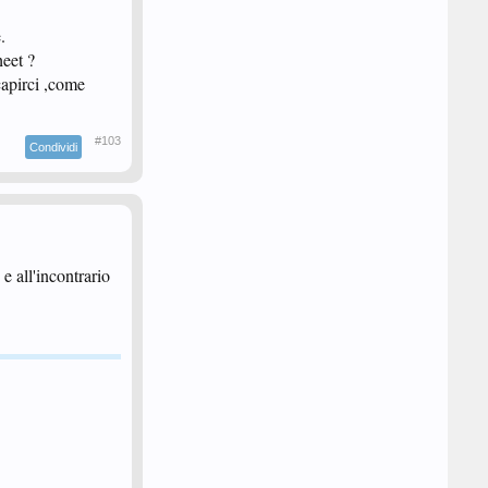
.
eet ?
capirci ,come
#103
Condividi
e all'incontrario