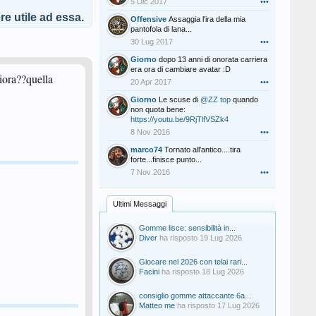
5 Dic 2017
•••
e utile ad essa.
Offensive
Assaggia l'ira della mia
pantofola di lana...
30 Lug 2017
•••
Giorno
dopo 13 anni di onorata carriera
era ora di cambiare avatar :D
iora??quella
20 Apr 2017
•••
Giorno
Le scuse di
@ZZ top
quando
non quota bene:
https://youtu.be/9RjTlfVSZk4
8 Nov 2016
•••
marco74
Tornato all'antico....tira
forte...finisce punto...
7 Nov 2016
•••
Ultimi Messaggi
Gomme lisce: sensibilità in...
Diver
ha risposto
19 Lug 2026
Giocare nel 2026 con telai rari...
Facini
ha risposto
18 Lug 2026
consiglio gomme attaccante 6a...
Matteo me
ha risposto
17 Lug 2026