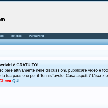
nco
Risorse
PuntaPong
scriviti è GRATUITO!
tecipare attivamente nelle discussioni, pubblicare video e fot
a tua passione per il TennisTavolo. Cosa aspetti? L'iscrizio
 Clicca
QUI
.